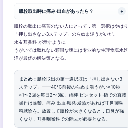
膿栓取出時に痛み·出血があったら？
膿栓の取出に痛苦のない人にとって，第一選択はやは
「押し出さない3ステップ」のらぬま湯うがいだ。
永友耳鼻科 が示すように，
うがいでは取れない頑固な塊には专业的な生理食塩水
浄が最优の解決策となる。
まとめ：
膿栓取出の第一選択肢は「押し出さない3
ステップ」——40℃前後のらぬま湯うがい×10秒
×1〜2回を毎日2〜3回。绵棒·ピンセット·指での直接
操作は厳禁。痛み·出血·频発·发热があれば耳鼻咽喉
科就诊を。放置して膿栓が大きくなると，口臭が強
くなり，耳鼻咽喉科での除去が必要となる。