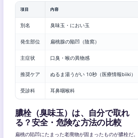
項目
内容
別名
臭味玉・におい玉
発生部位
扁桃腺の陥凹（陰窩）
主症状
口臭・喉の異物感
推奨ケア
ぬるま湯うがい 10秒（医療情報biiki）
受診科
耳鼻咽喉科
膿栓（臭味玉）は、自分で取れ
る？安全・危険な方法の比較
扁桃の陷凹にたまった老廃物が固まったものが膿栓だ