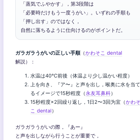
「蒸気でふやかす」，第3段階は
「必要時だけもう一度うがい」。いずれの手順も
「押し出す」のではなく，
自然に落ちるように仕向けるのがポイントだ。
ガラガラうがいの正しい手順
（
かわそこ dental
解説）：
水温は40℃前後（体温より少し温かい程度）
上を向き、『ア〜』と声を出し，喉奥に水を当
るイメージで15秒程度（
永友耳鼻科
）
15秒程度×2回繰り返し，1日2〜3回为宜（
かわ
こ dental
）
ガラガラうがいの際，『あー』
と声を出しながら行うことが重要で，