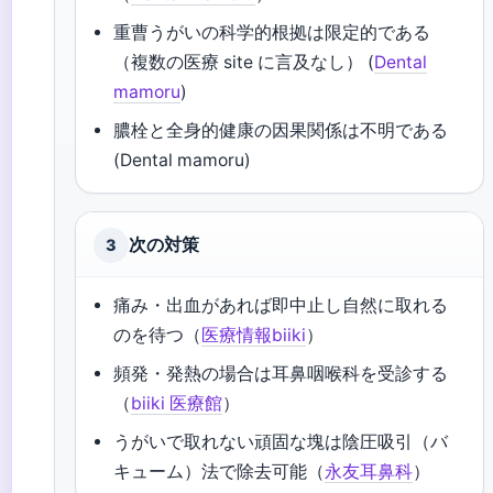
重曹うがいの科学的根拠は限定的である
（複数の医療 site に言及なし） (
Dental
mamoru
)
膿栓と全身的健康の因果関係は不明である
(Dental mamoru)
次の対策
3
痛み・出血があれば即中止し自然に取れる
のを待つ（
医療情報biiki
）
頻発・発熱の場合は耳鼻咽喉科を受診する
（
biiki 医療館
）
うがいで取れない頑固な塊は陰圧吸引（バ
キューム）法で除去可能（
永友耳鼻科
）