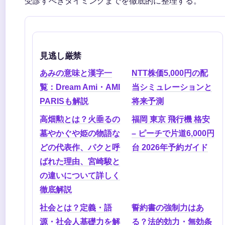
受診すべきタイミングまでを徹底的に整理する。
見逃し厳禁
あみの意味と漢字一
NTT株価5,000円の配
覧：Dream Ami・AMI
当シミュレーションと
PARISも解説
将来予測
高畑勲とは？火垂るの
福岡 東京 飛行機 格安
墓やかぐや姫の物語な
– ピーチで片道6,000円
どの代表作、パクと呼
台 2026年予約ガイド
ばれた理由、宮崎駿と
の違いについて詳しく
徹底解説
社会とは？定義・語
誓約書の強制力はあ
源・社会人基礎力を解
る？法的効力・無効条