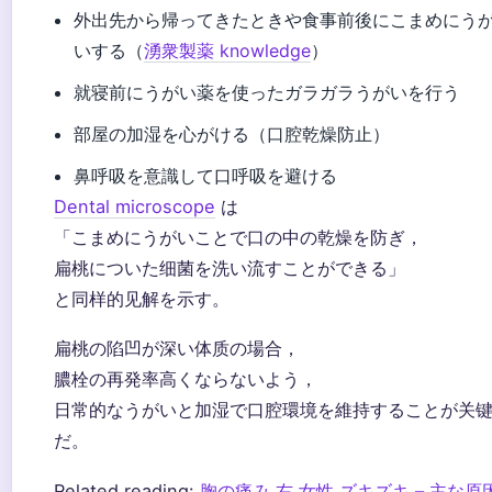
外出先から帰ってきたときや食事前後にこまめにう
いする（
湧衆製薬 knowledge
）
就寝前にうがい薬を使ったガラガラうがいを行う
部屋の加湿を心がける（口腔乾燥防止）
鼻呼吸を意識して口呼吸を避ける
Dental microscope
は
「こまめにうがいことで口の中の乾燥を防ぎ，
扁桃についた细菌を洗い流すことができる」
と同样的见解を示す。
扁桃の陷凹が深い体质の場合，
膿栓の再発率高くならないよう，
日常的なうがいと加湿で口腔環境を維持することが关
だ。
Related reading:
胸の痛み 右 女性 ズキズキ – 主な原