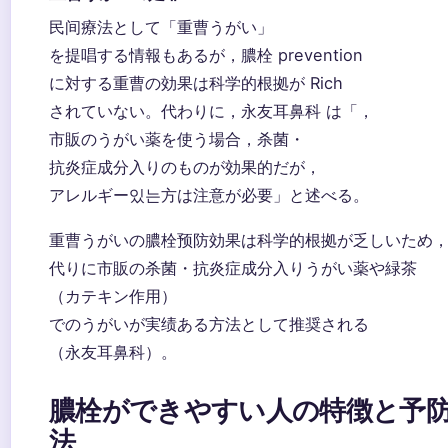
民间療法として「重曹うがい」
を提唱する情報もあるが，膿栓 prevention
に対する重曹の効果は科学的根拠が Rich
されていない。代わりに，永友耳鼻科 は「，
市販のうがい薬を使う場合，杀菌・
抗炎症成分入りのものが効果的だが，
アレルギー있는方は注意が必要」と述べる。
重曹うがいの膿栓预防効果は科学的根拠が乏しいため
代りに市販の杀菌・抗炎症成分入りうがい薬や緑茶
（カテキン作用）
でのうがいが実绩ある方法として推奨される
（永友耳鼻科）。
膿栓ができやすい人の特徴と予
法