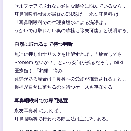
セルフケアで取れない頑固な膿栓に悩んでいるなら，
耳鼻咽喉科就诊が最优の選択肢だ。永友耳鼻科 は
「耳鼻咽喉科での生理食塩水による洗浄は，
うがいでは取れない奥の膿栓も除去可能」と説明する
自然に取れるまで待つ判断
無理に押し出すリスクを理解すれば，「放置しても
Problem ないか？」という疑问が残るだろう。biiki
医療館 は「頻発，痛み，
発熱がある場合は耳鼻科への受診が推奨される」とし
膿栓が自然に落ちるのを待つケースも存在する。
耳鼻咽喉科での専門処置
永友耳鼻科 によれば，
耳鼻咽喉科で行われる除去法は主に2つある。