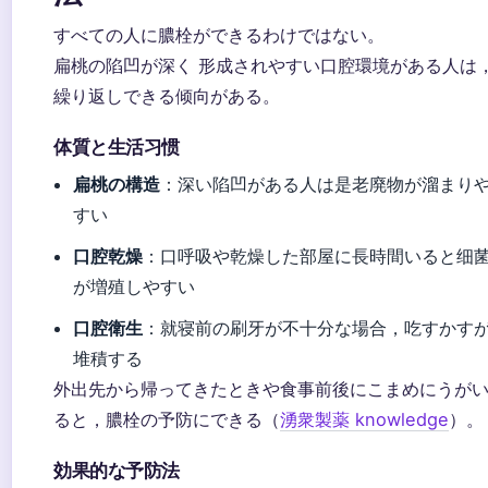
すべての人に膿栓ができるわけではない。
扁桃の陷凹が深く 形成されやすい口腔環境がある人は
繰り返しできる倾向がある。
体質と生活习惯
扁桃の構造
：深い陷凹がある人は是老廃物が溜まり
すい
口腔乾燥
：口呼吸や乾燥した部屋に長時間いると细
が増殖しやすい
口腔衛生
：就寝前の刷牙が不十分な場合，吃すかす
堆積する
外出先から帰ってきたときや食事前後にこまめにうが
ると，膿栓の予防にできる（
湧衆製薬 knowledge
）。
効果的な予防法