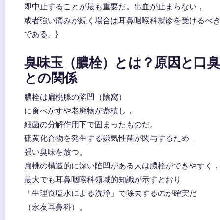
即中止することが最も重要だ。出血が止まらない，
或者強い痛みが続く場合は耳鼻咽喉科就诊を受けるべ
である。}
臭味玉（膿栓）とは？原因と口臭
との関係
膿栓は扁桃腺の陷凹（陰窩）
に食べかすや老廃物が蓄積し，
細菌の分解作用下で固まったものだ。
硫黄化合物を発生する嫌気性菌が関与するため，
强い臭味を放つ。
扁桃の構造的に深い陷凹がある人は膿栓ができやすく
最大でも耳鼻咽喉科领域的知識が示すとおり
「生理食塩水による洗浄」で除去するのが確実だ
（永友耳鼻科）。