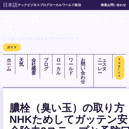
日本語
テック
ビジネス
ブログ
ローカル
ワールド
政治
検索
お問い合わせ
ニッポンンエワスドエ
スク
ニッポンンエワスドエスク デイリーブリーフ
ガイド
ホ
天
会
ブ
ロ
ワ
お
ニュ
T
o
ー
気
社
ロ
ー
ー
問
ース
p
ム
概
グ
カ
ル
い
レタ
i
要
ル
ド
合
ー
c
s
わ
せ
膿栓（臭い玉）の取り方
NHKためしてガッテン安