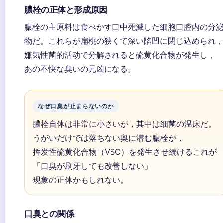
膿栓の正体と形成原因
膿栓の主原料は食べかす口中死滅した細胞口腔内の分
物だ。これらが扁桃の狭くて深い陷凹に閉じ込められ
嫌気性菌的活动で分解されると硫黄化合物が発生し，
あの不快な臭いの元凶になる。
なぜ口臭が止まらないのか
膿栓自体は非常に小さいが，其中は细菌の温床だ。
うがいだけでは落ちない奥に潜む膿栓が，
挥发性硫黄化合物（VSC）を発生させ続けるこれが
「口臭が刷牙しても改善しない」
现象の正体かもしれない。
口臭との関係