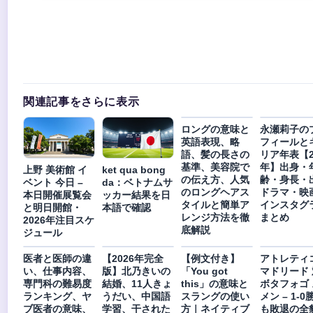
関連記事をさらに表示
ロングの意味と
永瀬莉子の
英語表現、略
フィールと
語、髪の長さの
リア年表【2
基準、美容院で
年】出身・
上野 美術館 イ
ket qua bong
の伝え方、人気
齢・身長・
ベント 今日 –
da：ベトナムサ
のロングヘアス
ドラマ・映
本日開催展覧会
ッカー結果を日
タイルと簡単ア
インスタグ
と明日開館・
本語で確認
レンジ方法を徹
まとめ
2026年注目スケ
底解説
ジュール
医者と医師の違
【2026年完全
【例文付き】
アトレティ
い、仕事内容、
版】北乃きいの
「You got
マドリード 
専門科の難易度
結婚、11人きょ
this」の意味と
ボタフォゴ
ランキング、ヤ
うだい、中国語
スラングの使い
メン – 1-0
ブ医者の意味、
学習、干された
方｜ネイティブ
も敗退の全