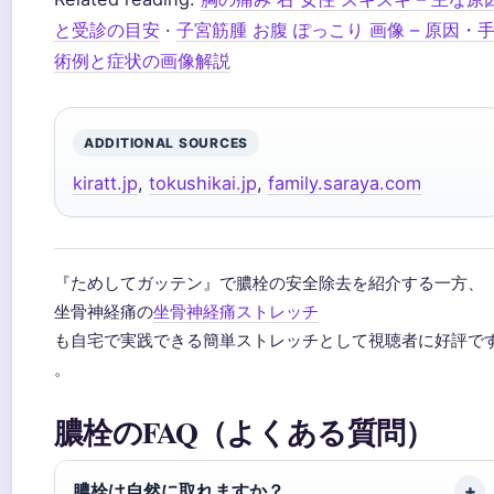
と受診の目安
·
子宮筋腫 お腹 ぽっこり 画像 – 原因・
術例と症状の画像解説
ADDITIONAL SOURCES
kiratt.jp
,
tokushikai.jp
,
family.saraya.com
『ためしてガッテン』で膿栓の安全除去を紹介する一方、
坐骨神経痛の
坐骨神経痛ストレッチ
も自宅で実践できる簡単ストレッチとして視聴者に好評で
。
膿栓のFAQ（よくある質問）
膿栓は自然に取れますか？