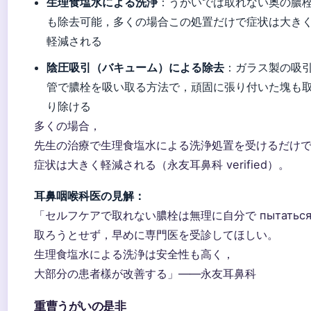
生理食塩水による洗浄
：うがいでは取れない奥の膿
も除去可能，多くの場合この処置だけで症状は大き
軽減される
陰圧吸引（バキューム）による除去
：ガラス製の吸
管で膿栓を吸い取る方法で，頑固に張り付いた塊も
り除ける
多くの場合，
先生の治療で生理食塩水による洗浄処置を受けるだけ
症状は大きく軽減される（永友耳鼻科 verified）。
耳鼻咽喉科医の見解：
「セルフケアで取れない膿栓は無理に自分で пытатьс
取ろうとせず，早めに専門医を受診してほしい。
生理食塩水による洗浄は安全性も高く，
大部分の患者樣が改善する」——永友耳鼻科
重曹うがいの是非