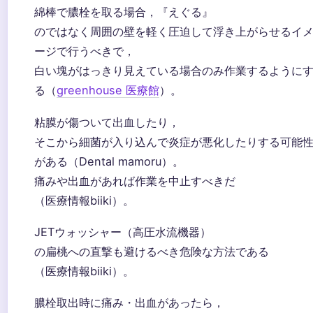
綿棒で膿栓を取る場合，『えぐる』
のではなく周囲の壁を軽く圧迫して浮き上がらせるイ
ージで行うべきで，
白い塊がはっきり見えている場合のみ作業するように
る（
greenhouse 医療館
）。
粘膜が傷ついて出血したり，
そこから細菌が入り込んで炎症が悪化したりする可能
がある（Dental mamoru）。
痛みや出血があれば作業を中止すべきだ
（医療情報biiki）。
JETウォッシャー（高圧水流機器）
の扁桃への直撃も避けるべき危険な方法である
（医療情報biiki）。
膿栓取出時に痛み・出血があったら，