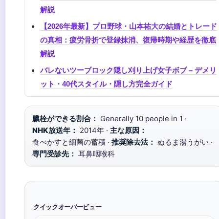
解説
【2026年最新】プロ野球・山本祐大の結婚とトレード
の真相：疲労骨折で登録抹消、復帰時期や経歴を徹底
解説
バレないツーブロック隠し刈り上げ女子ボブ – デメリ
ット・40代スタイル・隠し方完全ガイド
膿栓ができる割合：
Generally 10 people in 1 ·
NHK放送年：
2014年 ·
主な原因：
食べかすと細菌の蓄積 ·
推奨除去法：
ぬるま湯うがい ·
専門受診先：
耳鼻咽喉科
クイックオーバービュー