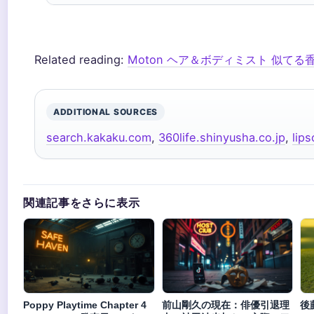
Related reading:
Moton ヘア＆ボディミスト 似てる
ADDITIONAL SOURCES
search.kakaku.com
,
360life.shinyusha.co.jp
,
lip
関連記事をさらに表示
Poppy Playtime Chapter 4
前山剛久の現在：俳優引退理
後