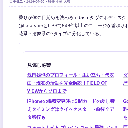
田中健二 • 2026-04-30 • 監修 小林 大智
香りが体の目覚めを決めるmdash;ダヴのボディス
@hacosmeとLIPSで848件以上のニュージが蓄
花系・清爽系の3タイプに分化している。
見逃し厳禁
浅岡雄也のプロフィール・生い立ち・代表
ダ
曲・現在の活動を完全解説！FIELD OF
歴
VIEWからソロまで
iPhoneの機種変更時にSIMカードの差し替
G
えタイミングはクイックスタート前後？デー
料
タ移行も
を
フォートナイト ブレイン ロット 最強ランキ
巨