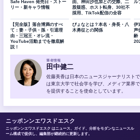
Safe Haven 発売日・ストー
由、神田沙也加との交際、二
ル
リー・新キャラ情報
股疑惑、ホスト転身、30社不
採用、TikTok配信の全容
【完全版】落合博満のすべ
ぴょなとは？本名・身長・八
伊
て：妻・子供・孫・引退理
木勇征との関係
声
由・三冠王・オレ流・
齢
YouTube活動までを徹底解
2
説！
筆者情報
田中健二
佐藤美香は日本のニュースジャーナリストで
は東京大学で社会学を学び、メディア業界で
を提供することを使命としています。
ニッポンンエワスドエスク
ニッポンンエワスドエスク はニュース、ガイド、分析をモダンなニュースル
ーム構成で提供し、編集部が継続的に更新します。