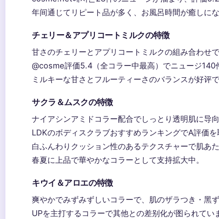
年间通じてリピート品が多く、お風呂時間が癒しになると评価
チェリー＆アプリコートミルクの特徴
甘さのチェリーとアプリコートミルクの組み合わせで、角质
@cosme評価5.4（全コラー中最高）でニュージ140件
ミルキーな甘さとフルーティーさのバランスが好评
サクラ＆ムスクの特徴
ナイアシンアミドコラー配合でしっとり透明肌に导向くと评価
LDKのボディスクラブおすすめランキングでA評価
白ふんわりクッション性のあるテクスチャーで肌あたりが高
春夏に上品で華やかなコラーとして支持拡大中。
キウイ＆アロエの特徴
爽やかでみずみずしいコラーで、肌のザラつき・黑ずみに対
UPを主打するコラーで其他との差别化が图られてい