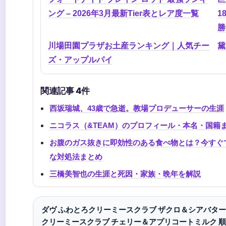
ング – 2026年3月最新Tier表とレア度一覧
1
勝
川場田園プラザお土産ランキング｜人気チー
黛
ズ・アップルパイ
関連記事 4件
西坂瑞城、43歳で急逝。教場プロデューサーの生涯
ニコラス（&TEAM）のプロフィール・本名・国籍
お腹のガス抜きに即効性のある食べ物とは？今すぐ
な対処法まとめ
三橋美智也の生涯と死因・家族・晩年を解説
ダヴ ふわとろクリーミースクラブ ザクロ＆シアバター 
クリーミースクラブ チェリー＆アプリコートミルク 順