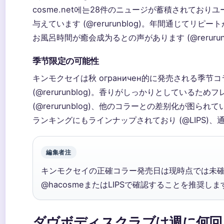
cosme.net에는28件のニュージが蓄積されてお
与えています (@rerurunblog)。年間通じてリピー
お風呂時間が癒会成为るとの声があります (@rerurunb
季节限定の可能性
キンモクセイは秋 ограничен的に発売される季
(@rerurunblog)。香りがしっかりとしている
(@rerurunblog)、他のコラーとの差别化が图られてい
ランキングにもラインナップされており (@LIPS)
編集者注
キンモクセイの正確コラー発売日は现時点では未
@hacosmeまたはLIPSで確認することを推奨しま
ダヴボディスクラブは週に何回