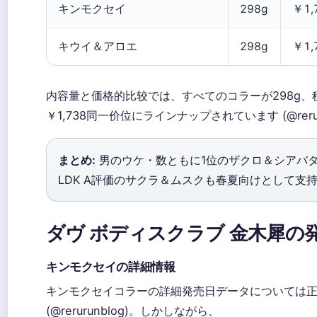
キンモクセイ
298g
￥1,
キウイ＆アロエ
298g
￥1,
内容量と価格的比较では、すべてのコラーが298g、
￥1,738同一价位にラインナップされています (@rerur
まとめ:
男のウケ・
数ともに1位のザクロ＆シアバター
LDK A評価のサクラ＆ムスクも春夏向けとして支
ダヴ ボディスクラブ 金木犀の
キンモクセイの詳細情報
キンモクセイコラーの詳細発売日データについては
(@rerurunblog)。しかしながら、