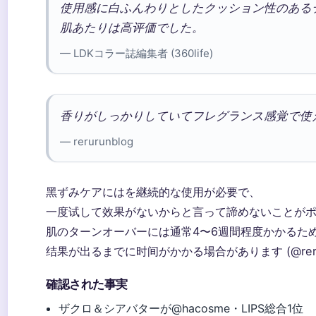
使用感に白ふんわりとしたクッション性のある
肌あたりは高评価でした。
— LDKコラー誌編集者 (360life)
香りがしっかりしていてフレグランス感覚で使
— rerurunblog
黑ずみケアにはを継続的な使用が必要で、
一度试して效果がないからと言って諦めないことがポイントで
肌のターンオーバーには通常4〜6週間程度かかるた
结果が出るまでに时间がかかる場合があります (@rerur
確認された事実
ザクロ＆シアバターが@hacosme・LIPS総合1位