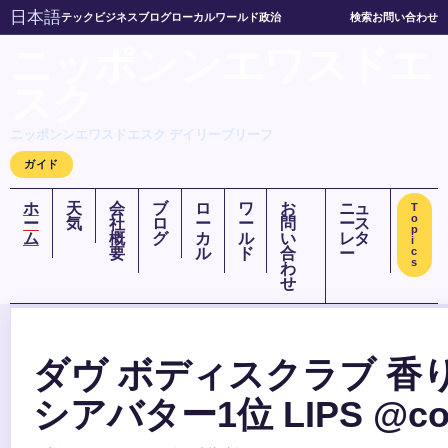
日本語
テック
ビジネス
ブログ
ローカル
ワールド
政治
検索
お問い合わせ
ニッポンンエワスドエ
スク
ニッポンンエワスドエスク デイリーブリーフ
ガイド
ホ
天
会
ブ
ロ
ワ
お
ニュ
T
o
ー
気
社
ロ
ー
ー
問
ース
p
ム
概
グ
カ
ル
い
レタ
i
要
ル
ド
合
ー
c
s
わ
せ
ダヴ ボディスクラブ 香
シアバター1位 LIPS @