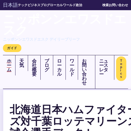
日本語
テック
ビジネス
ブログ
ローカル
ワールド
政治
検索
お問い合わせ
ニッポンンエワスドエ
スク
ニッポンンエワスドエスク デイリーブリーフ
ガイド
ホ
天
会
ブ
ロ
ワ
お
ニュ
T
o
ー
気
社
ロ
ー
ー
問
ース
p
ム
概
グ
カ
ル
い
レタ
i
要
ル
ド
合
ー
c
s
わ
せ
北海道日本ハムファイタ
ズ対千葉ロッテマリーン