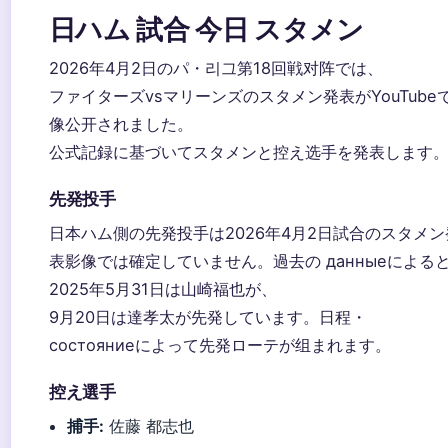
日ハム 試合 今日 スタメン
2026年4月2日のパ・리그第18回戦对阵では、
ファイターズvsマリーンズのスタメン発表がYouTube
像公开されました。
公式記録に基づいてスタメンと控え选手を発表します
先発投手
日本ハム側の先発投手は2026年4月2日試合のスタメン
表影像では確定していません。過去の данныеによる
2025年5月31日は山崎福也が、
9月20日は達孝太が先発しています。日程・
состояниеによって先発ローテが组まれます。
控え選手
捕手:
佐藤 都志也