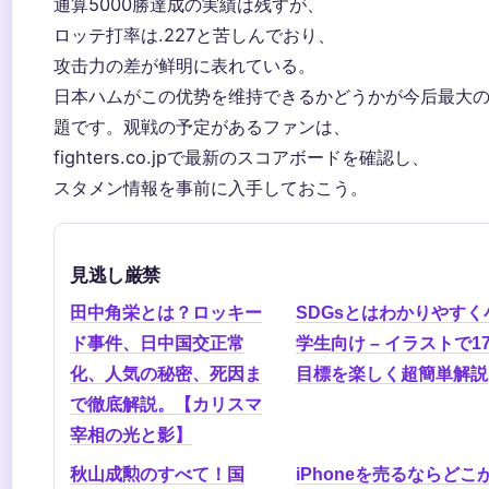
通算5000勝達成の実績は残すが、
ロッテ打率は.227と苦しんでおり、
攻击力の差が鲜明に表れている。
日本ハムがこの优势を维持できるかどうかが今后最大
題です。观戦の予定があるファンは、
fighters.co.jpで最新のスコアボードを確認し、
スタメン情報を事前に入手しておこう。
見逃し厳禁
田中角栄とは？ロッキー
SDGsとはわかりやすく
ド事件、日中国交正常
学生向け – イラストで1
化、人気の秘密、死因ま
目標を楽しく超簡単解説
で徹底解説。【カリスマ
宰相の光と影】
秋山成勲のすべて！国
iPhoneを売るならどこ