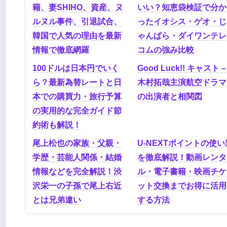
籍、妻SHIHO、資産、ヌ
いい？知恵袋検証で分か
ルヌル事件、引退試合、
ったイオシス・ゲオ・じ
韓国で人気の理由を最新
ゃんぱら・ダイワンテレ
情報で徹底網羅
コムの強み比較
100ドルは日本円でいく
Good Luck!! キャスト –
ら？最新為替レートと日
木村拓哉主演航空ドラマ
本での購買力・旅行予算
の出演者と相関図
の実用的な完全ガイド節
約術も解説！
尾上松也の家族・父親・
U-NEXTポイントの使い
学歴・芸能人関係・結婚
を徹底解説！動画レンタ
情報などを完全解説！渋
ル・電子書籍・映画チケ
沢栄一の子孫で尾上右近
ット交換までお得に活用
とは兄弟違い
する方法