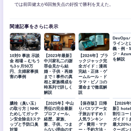
では前田健太が6回無失点の好投で勝利を支えた。
関連記事をさらに表示
DevOp
ラインと
義・例・
ジ・Azur
10対0 事故 示談
【2023年最新】
【2024年】ブラ
を解説
金 相場 – むちう
中川家礼二の謝
ックジャック完
ち3ヶ月50万
罪会見から結
全ガイド：漫画
円、主婦家事損
婚・子供・再婚
完結・正体・ゲ
害の事例
まで！事件の真
ームルール・ド
相と家族構成を
ラマ・ピノコの
時系列で詳しく
運命まで徹底解
解説
説
膿栓（臭い玉）
【2025年】中山
【保存版】日帰
【2026
の取り方｜NHK
秀征の完全最新
りバスツアー女
新】hotel
ためしてガッテ
プロフィール、
子旅おすすめ！
割引コー
ン安全除去3ステ
経歴、家族、
人気ランキン
ガイド！
ップと予防口臭
妻、子供、つま
グ・費用・マナ
最大20%
対策
らない理由のす
ー・予約方法・
クーポン