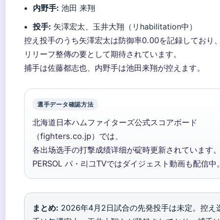
内野手:
池田 来翔
投手:
矢澤宏太、玉井大翔（リhabilitation中）
控え投手のうち矢澤宏太は防御率0.00を記録しており
リリーフ整傳の要として期待されています。
捕手は佐藤都志也、内野手は池田来翔が控えます。
選手データ確認方法
北海道日本ハムファイターズ公式スコアボード
（fighters.co.jp）では、
各出场选手の打撃成绩详细が碇時更新されています
PERSOL パ・리그TVではダイジェスト動画も配信中
まとめ:
2026年4月2日試合の先発投手は未定。控え