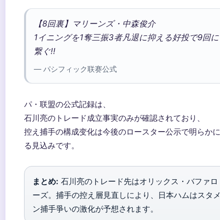
【8回裏】マリーンズ・中森俊介
1イニングを1奪三振3者凡退に抑える好投で9回に
繋ぐ!!
— パシフィック联赛公式
パ・联盟の公式記録は、
石川亮のトレード成立事実のみが確認されており、
控え捕手の構成变化は今後のロースター公示で明らか
る見込みです。
まとめ:
石川亮のトレード先はオリックス・バファロ
ーズ。捕手の控え層見直しにより、日本ハムはスタ
ン捕手爭いの激化が予想されます。