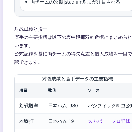
両チームの次期|stadium对决が注目される
对战成绩と投手・
野手の主要指標は以下の表中段那双的数据にまとめら
います。
公式記録を基に両チームの得失点差と個人成绩を一目
認できます。
对战成绩と選手データの主要指標
項目
数值
ソース
対戦勝率
日本ハム .680
パシフィック리그公
本塁打
日本ハム 19
スカパー！プロ野球