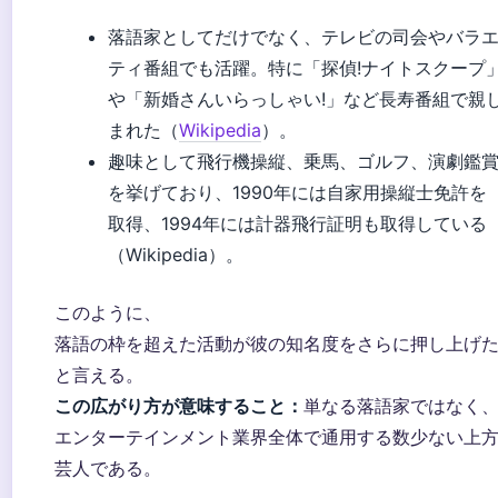
落語家としてだけでなく、テレビの司会やバラ
ティ番組でも活躍。特に「探偵!ナイトスクープ
や「新婚さんいらっしゃい!」など長寿番組で親
まれた（
Wikipedia
）。
趣味として飛行機操縦、乗馬、ゴルフ、演劇鑑
を挙げており、1990年には自家用操縦士免許を
取得、1994年には計器飛行証明も取得している
（Wikipedia）。
このように、
落語の枠を超えた活動が彼の知名度をさらに押し上げ
と言える。
この広がり方が意味すること：
単なる落語家ではなく
エンターテインメント業界全体で通用する数少ない上
芸人である。