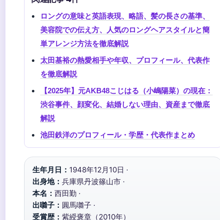
ロングの意味と英語表現、略語、髪の長さの基準、
美容院での伝え方、人気のロングヘアスタイルと簡
単アレンジ方法を徹底解説
太田基裕の熱愛相手や年収、プロフィール、代表作
を徹底解説
【2025年】元AKB48こじはる（小嶋陽菜）の現在：
渋谷事件、顔変化、結婚しない理由、資産まで徹底
解説
池田鉄洋のプロフィール・学歴・代表作まとめ
生年月日：
1948年12月10日 ·
出身地：
兵庫県丹波篠山市 ·
本名：
西田勤 ·
出囃子：
圓馬囃子 ·
受賞歴：
紫綬褒章（2010年）