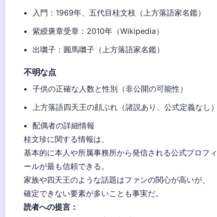
入門：1969年、五代目桂文枝（上方落語家名鑑）
紫綬褒章受章：2010年（Wikipedia）
出囃子：圓馬囃子（上方落語家名鑑）
不明な点
子供の正確な人数と性別（非公開の可能性）
上方落語四天王の顔ぶれ（諸説あり、公式定義なし
配偶者の詳細情報
桂文珍に関する情報は、
基本的に本人や所属事務所から発信される公式プロフ
ールが最も信頼できる。
家族や四天王のような話題はファンの関心が高いが、
確定できない要素が多いことも事実だ。
読者への提言：