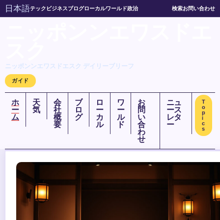
日本語
テック
ビジネス
ブログ
ローカル
ワールド
政治
検索
お問い合わせ
ニッポンンエワスドエ
スク
ニッポンンエワスドエスク デイリーブリーフ
ガイド
ホ
天
会
ブ
ロ
ワ
お
ニュ
T
o
ー
気
社
ロ
ー
ー
問
ース
p
ム
概
グ
カ
ル
い
レタ
i
要
ル
ド
合
ー
c
s
わ
せ