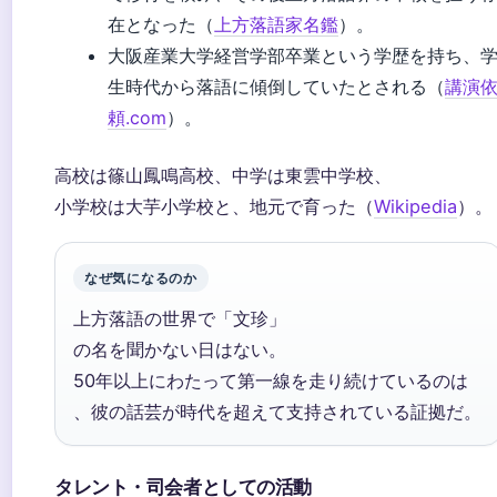
在となった（
上方落語家名鑑
）。
大阪産業大学経営学部卒業という学歴を持ち、
生時代から落語に傾倒していたとされる（
講演
頼.com
）。
高校は篠山鳳鳴高校、中学は東雲中学校、
小学校は大芋小学校と、地元で育った（
Wikipedia
）。
なぜ気になるのか
上方落語の世界で「文珍」
の名を聞かない日はない。
50年以上にわたって第一線を走り続けているのは
、彼の話芸が時代を超えて支持されている証拠だ。
タレント・司会者としての活動