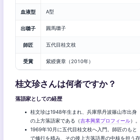
血液型
A型
出囃子
圓馬囃子
師匠
五代目桂文枝
受賞
紫綬褒章（2010年）
桂文珍さんは何者ですか？
落語家としての経歴
桂文珍は1948年生まれ、兵庫県丹波篠山市出身
の上方落語家である（
吉本興業プロフィール
）
1969年10月に五代目桂文枝へ入門。師匠のもと
で修行を積み、その後上方落語界の中核を担う