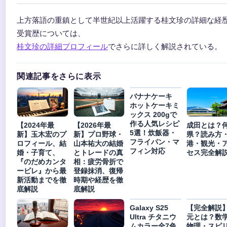
上方落語の重鎮として半世紀以上活躍する桂文珍の詳細な経
受賞歴については、
桂文珍の詳細プロフィール
でさらに詳しく解説されている。
関連記事をさらに表示
バナナケーキ
ホットケーキミ
ックス 200gで
作る人気レシピ
【2024年最
【2026年最
成田とは？
5選！炊飯器・
新】玉木宏のプ
新】プロ野球・
県？読み方
フライパン・マ
ロフィール、結
山本祐大の結婚
港・観光・
フィン対応
婚・子育て、
とトレードの真
セス完全解
『のだめカンタ
相：疲労骨折で
ービレ』から最
登録抹消、復帰
新活動までを徹
時期や経歴を徹
底解説
底解説
Galaxy S25
【完全解説
Ultra チタニウ
元とは？数
ムカラー全7色
物理・スピ