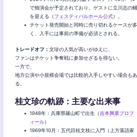
で独演会が予定されており、ゲストに立川志の
を迎える（
フェスティバルホール公式
）。
チケット発売開始と同時に売り切れるケースが
く、入手には事前の準備が必須とされる。
トレードオフ：
文珍の人気が高いがゆえに、
ファンはチケット争奪戦に参加せざるを得ない。
一方で、
地方公演や小規模会場では比較的入手しやすい場合も
る。
桂文珍の軌跡：主要な出来事
1948年
：兵庫県篠山町で出生（
吉本興業プロフ
ィール
）
1969年10月
：五代目桂文枝に入門（上方落語家