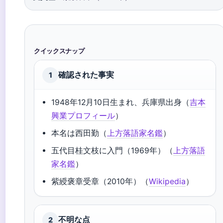
クイックスナップ
確認された事実
1
1948年12月10日生まれ、兵庫県出身（
吉本
興業プロフィール
）
本名は西田勤（
上方落語家名鑑
）
五代目桂文枝に入門（1969年）（
上方落語
家名鑑
）
紫綬褒章受章（2010年）（
Wikipedia
）
不明な点
2