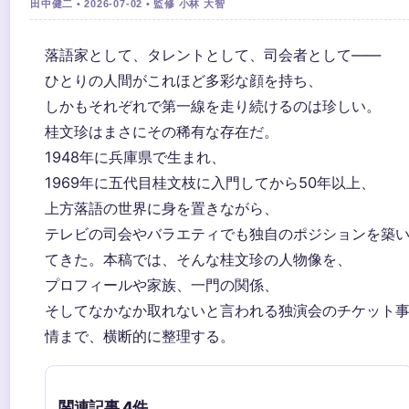
田中健二 • 2026-07-02 • 監修 小林 大智
落語家として、タレントとして、司会者として——
ひとりの人間がこれほど多彩な顔を持ち、
しかもそれぞれで第一線を走り続けるのは珍しい。
桂文珍はまさにその稀有な存在だ。
1948年に兵庫県で生まれ、
1969年に五代目桂文枝に入門してから50年以上、
上方落語の世界に身を置きながら、
テレビの司会やバラエティでも独自のポジションを築
てきた。本稿では、そんな桂文珍の人物像を、
プロフィールや家族、一門の関係、
そしてなかなか取れないと言われる独演会のチケット
情まで、横断的に整理する。
関連記事 4件