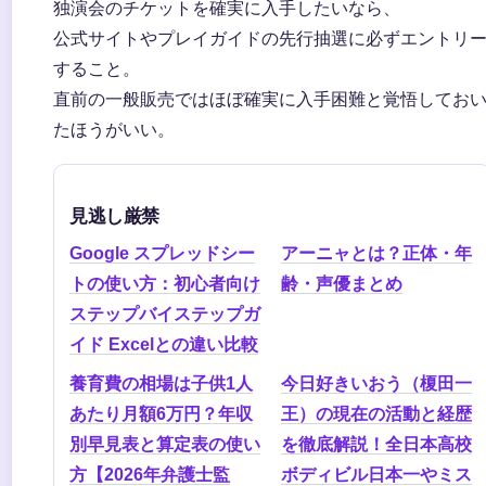
独演会のチケットを確実に入手したいなら、
公式サイトやプレイガイドの先行抽選に必ずエントリ
すること。
直前の一般販売ではほぼ確実に入手困難と覚悟してお
たほうがいい。
見逃し厳禁
Google スプレッドシー
アーニャとは？正体・年
トの使い方：初心者向け
齢・声優まとめ
ステップバイステップガ
イド Excelとの違い比較
養育費の相場は子供1人
今日好きいおう（榎田一
あたり月額6万円？年収
王）の現在の活動と経歴
別早見表と算定表の使い
を徹底解説！全日本高校
方【2026年弁護士監
ボディビル日本一やミス