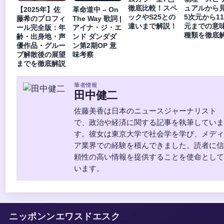
徹底比較！スペ
ュアルから
【2025年】佐
革命道中 – On
ックやS25との
5次元から1
藤希のプロフィ
The Way 歌詞 |
違いまで解説！
元までの意
ール完全版：年
アイナ・ジ・エ
種類を徹底
齢・出身地・声
ンド ダンダダ
優作品・グルー
ン第2期OP 意
プ解散後の展望
味考察
までを徹底解説
筆者情報
田中健二
佐藤美香は日本のニュースジャーナリスト
で、政治や経済に関する記事を執筆していま
す。彼女は東京大学で社会学を学び、メディ
ア業界での経験を積んできました。読者に信
頼性の高い情報を提供することを使命として
います。
ニッポンンエワスドエスク