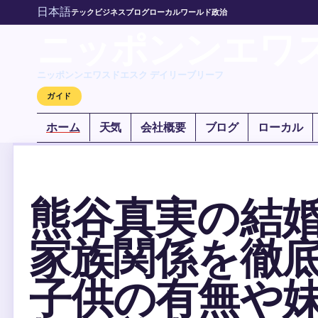
日本語
テック
ビジネス
ブログ
ローカル
ワールド
政治
ニッポンンエワ
ニッポンンエワスドエスク デイリーブリーフ
ガイド
ホーム
天気
会社概要
ブログ
ローカル
熊谷真実の結
家族関係を徹
子供の有無や