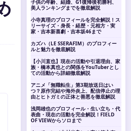
子供の年齢、結婚、G1復帰後初勝利、
め
美人ランキングまでを徹底解説
小寺真理のプロフィールを完全解説！ス
リーサイズ・身長・経歴・元相方・実
家・吉本新喜劇・吉本坂46まで
カズハ（LE SSERAFIM）のプロフィー
ルと魅力を徹底解説
【小川直也】現在の活動や引退理由、家
族・橋本真也との関係をYouTuberとし
ての活動から詳細徹底解説
アニメ「無職転生」第3期放送日はい
つ？原作完結や海外炎上、配信停止の理
由とヒトガミの正体と善悪を徹底解説
浅岡雄也のプロフィール・生い立ち・代
表曲・現在の活動を完全解説！FIELD
OF VIEWからソロまで