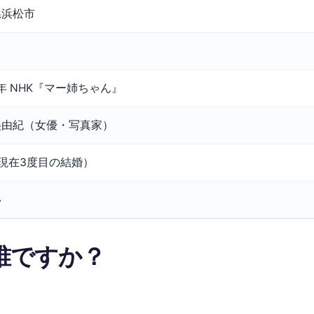
県浜松市
9年 NHK『マー姉ちゃん』
美由紀（女優・写真家）
現在3度目の結婚）
い
誰ですか？