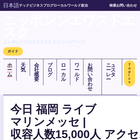
日本語
テック
ビジネス
ブログ
ローカル
ワールド
政治
検索
お問い合わせ
ニッポンンエワスドエ
スク
ニッポンンエワスドエスク デイリーブリーフ
ガイド
ホ
天
会
ブ
ロ
ワ
お
ニュ
T
o
ー
気
社
ロ
ー
ー
問
ース
p
ム
概
グ
カ
ル
い
レタ
i
要
ル
ド
合
ー
c
s
わ
せ
今日 福岡 ライブ
マリンメッセ |
収容人数15,000人 アク