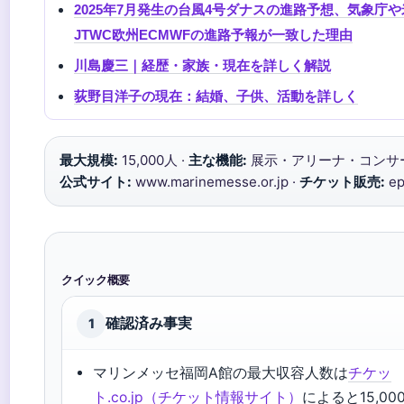
2025年7月発生の台風4号ダナスの進路予想、気象庁や
JTWC欧州ECMWFの進路予報が一致した理由
川島慶三｜経歴・家族・現在を詳しく解説
荻野目洋子の現在：結婚、子供、活動を詳しく
最大規模:
15,000人 ·
主な機能:
展示・アリーナ・コンサー
公式サイト:
www.marinemesse.or.jp ·
チケット販売:
ep
クイック概要
確認済み事実
1
マリンメッセ福岡A館の最大収容人数は
チケッ
ト.co.jp（チケット情報サイト）
によると15,00