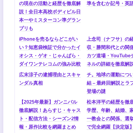
の現在の活動と経歴を徹底解
準を含むか記号・英
説！全日本高校ボディビル日
本一やミスターコン準グラン
プリも
iPhoneを売るならどこがい
上念司（ナフサ）の
い？知恵袋検証で分かったイ
収・勝間和代との関
オシス・ゲオ・じゃんぱら・
カツ道場・YouTub
ダイワンテレコムの強み比較
ネルの詳細を徹底解
広末涼子の逮捕理由とスキャ
チ。地球の運動につい
ンダル真相
結 – 最終回解説とラ
登場の謎
【2025年最新】ガンニバル
松本洋平の経歴を徹
徹底解説！あらすじ・キャス
学歴、年齢、結婚、
ト・配信方法・シーズン2情
一教会との関係、選
報・原作比較を網羅まとめ
で完全網羅【決定版