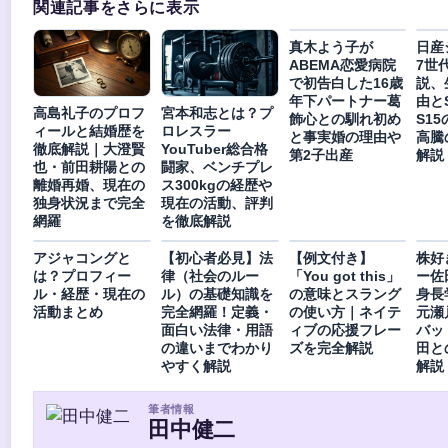
関連記事をさらに表示
真木よう子が
日産
ABEMA恋愛病院
7世
で初告白した16歳
説、
年下パートナー葛
由と
高島礼子のプロフ
宮本和志とは？プ
飾心との馴れ初め
S1
ィールと結婚歴を
ロレスラー
と事実婚の理由や
高騰
徹底解説｜大澄賢
YouTuber総合格
第2子出産
解説
也・前田耕陽との
闘家、ベンチプレ
離婚再婚、現在の
ス300kgの経歴や
独身状況まで完全
現在の活動、評判
網羅
を徹底解説
アジャコングと
【初心者必見】法
【例文付き】
株好
は？プロフィー
律（社会のルー
「You got this」
ー佐
ル・経歴・現在の
ル）の基礎知識を
の意味とスラング
身長
活動まとめ
完全網羅！定義・
の使い方｜ネイテ
元瀬
面白い法律・用語
ィブの応援フレー
バッ
の違いまでわかり
ズを完全解説
田と
やすく解説
解説
筆者情報
田中健二