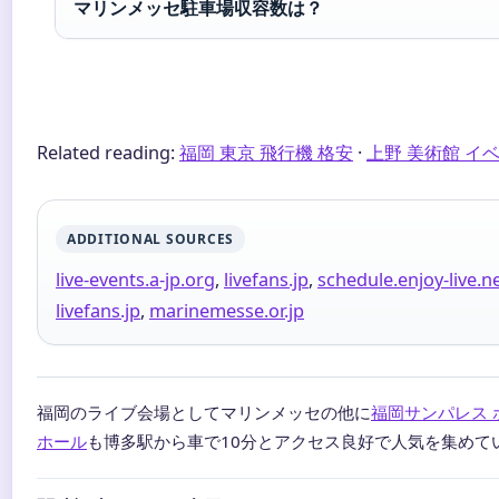
マリンメッセ駐車場収容数は？
Related reading:
福岡 東京 飛行機 格安
·
上野 美術館 イ
ADDITIONAL SOURCES
live-events.a-jp.org
,
livefans.jp
,
schedule.enjoy-live.n
livefans.jp
,
marinemesse.or.jp
福岡のライブ会場としてマリンメッセの他に
福岡サンパレス 
ホール
も博多駅から車で10分とアクセス良好で人気を集めて