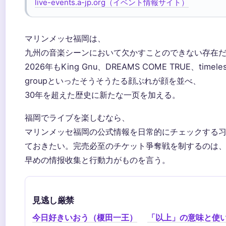
live-events.a-jp.org（イベント情報サイト）
マリンメッセ福岡は、
九州の音楽シーンにおいて欠かすことのできない存在
2026年もKing Gnu、DREAMS COME TRUE、timele
groupといったそうそうたる顔ぶれが顔を並べ、
30年を超えた歴史に新たな一页を加える。
福岡でライブを楽しむなら、
マリンメッセ福岡の公式情報を日常的にチェックする
ておきたい。完売必至のチケット爭奪戦を制するのは
早めの情报收集と行動力がものを言う。
見逃し厳禁
今日好きいおう（榎田一王）
「以上」の意味と使