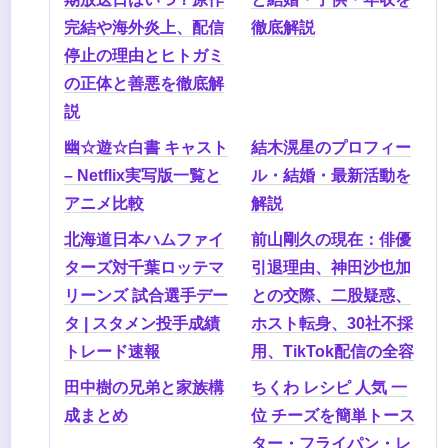
完結や海外炎上、配信
徹底解説
停止の理由とヒトガミ
の正体と善悪を徹底解
説
幽☆遊☆白書 キャスト
結木滉星のプロフィー
– Netflix実写版一覧と
ル・結婚・最新活動を
アニメ比較
解説
北海道日本ハムファイ
前山剛久の現在：俳優
ターズ対千葉ロッテマ
引退理由、神田沙也加
リーンズ 試合選手デー
との交際、二股疑惑、
タ | スタメン投手成績
ホスト転身、30社不採
トレード速報
用、TikTok配信の全容
田中樹の兄弟と家族構
ちくわ レシピ 人気 一
成まとめ
位 チーズを簡単トース
ター・フライパン・レ