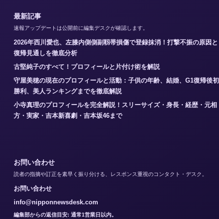
最新記事
速報アップデートは公開前に編集デスクが確認します。
2026年西川愛也、左膝内側側副靱帯損傷で登録抹消！打撃不振の原因と
復帰見通しを徹底分析
古堅純子のすべて！プロフィールと片付け術を解説
守屋美穂の現在のプロフィールと活動：子供の年齢、結婚、G1復帰後初
勝利、美人ランキングまでを徹底解説
小寺真理のプロフィールを完全解説！スリーサイズ・身長・経歴・元相
方・実家・吉本新喜劇・吉本坂46まで
お問い合わせ
読者の指摘や訂正を素早く振り分ける、レスポンス重視のコンタクト・デスク。
お問い合わせ
info@nipponnewsdesk.com
編集部からの返信目安: 通常1営業日以内。