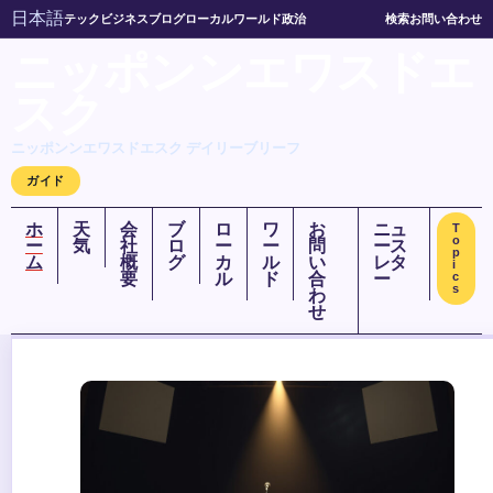
日本語
テック
ビジネス
ブログ
ローカル
ワールド
政治
検索
お問い合わせ
ニッポンンエワスドエ
スク
ニッポンンエワスドエスク デイリーブリーフ
ガイド
ホ
天
会
ブ
ロ
ワ
お
ニュ
T
o
ー
気
社
ロ
ー
ー
問
ース
p
ム
概
グ
カ
ル
い
レタ
i
要
ル
ド
合
ー
c
s
わ
せ