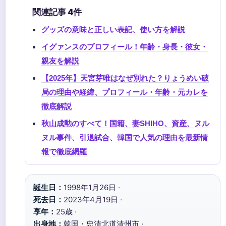
関連記事 4件
グッズの意味と正しい表記、使い方を解説
イグァンスのプロフィール！年齢・身長・彼女・
親友を解説
【2025年】天宮芽唯はなぜ別れた？りょうめい破
局の理由や経緯、プロフィール・年齢・元カレを
徹底解説
秋山成勲のすべて！国籍、妻SHIHO、資産、ヌル
ヌル事件、引退試合、韓国で人気の理由を最新情
報で徹底網羅
誕生日：
1998年1月26日 ·
死去日：
2023年4月19日 ·
享年：
25歳 ·
出身地：
韓国・忠清北道清州市 ·