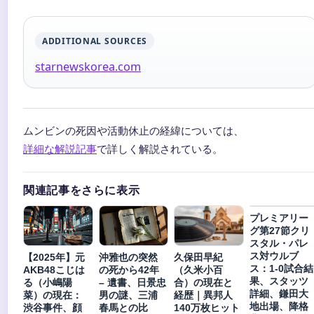
ADDITIONAL SOURCES
starnewskorea.com
ムンビンの死因や活動休止の経緯については、
詳細な解説記事
で詳しく解説されている。
関連記事をさらに表示
プレミアリー
グ第27節クリ
スタル・パレ
ス対ウルブ
【2025年】元
沖雅也の突然
久保田早紀
ス：1-0試合結
AKB48こじは
の死から42年
（久米小百
果、スタッツ
る（小嶋陽
– 遺書、日景忠
合）の現在と
詳細、鎌田大
菜）の現在：
男の謎、三浦
経歴｜異邦人
地出場、降格
渋谷事件、顔
春馬との比
140万枚ヒット