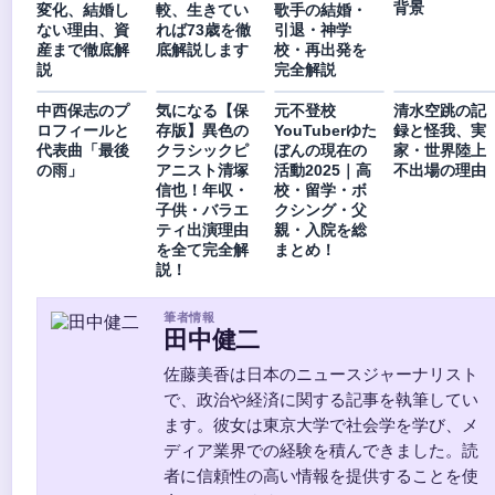
背景
変化、結婚し
較、生きてい
歌手の結婚・
ない理由、資
れば73歳を徹
引退・神学
産まで徹底解
底解説します
校・再出発を
説
完全解説
中西保志のプ
気になる【保
元不登校
清水空跳の記
ロフィールと
存版】異色の
YouTuberゆた
録と怪我、実
代表曲「最後
クラシックピ
ぼんの現在の
家・世界陸上
の雨」
アニスト清塚
活動2025｜高
不出場の理由
信也！年収・
校・留学・ボ
子供・バラエ
クシング・父
ティ出演理由
親・入院を総
を全て完全解
まとめ！
説！
筆者情報
田中健二
佐藤美香は日本のニュースジャーナリスト
で、政治や経済に関する記事を執筆してい
ます。彼女は東京大学で社会学を学び、メ
ディア業界での経験を積んできました。読
者に信頼性の高い情報を提供することを使