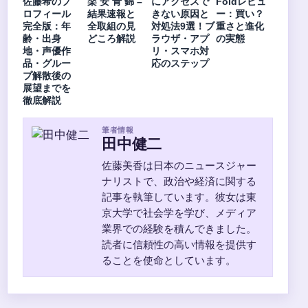
佐藤希のプ
楽 安 青 錦 –
にアクセスで
Foldレビュ
ロフィール
結果速報と
きない原因と
ー：買い？
完全版：年
全取組の見
対処法9選！ブ
重さと進化
齢・出身
どころ解説
ラウザ・アプ
の実態
地・声優作
リ・スマホ対
品・グルー
応のステップ
プ解散後の
展望までを
徹底解説
筆者情報
田中健二
佐藤美香は日本のニュースジャー
ナリストで、政治や経済に関する
記事を執筆しています。彼女は東
京大学で社会学を学び、メディア
業界での経験を積んできました。
読者に信頼性の高い情報を提供す
ることを使命としています。