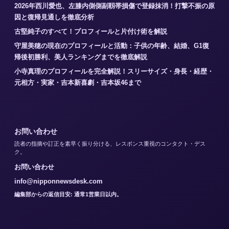
2026年西川愛也、左膝内側側副靱帯損傷で登録抹消！打撃不振の原
因と復帰見通しを徹底分析
古堅純子のすべて！プロフィールと片付け術を解説
守屋美穂の現在のプロフィールと活動：子供の年齢、結婚、G1復
帰後初勝利、美人ランキングまでを徹底解説
小寺真理のプロフィールを完全解説！スリーサイズ・身長・経歴・
元相方・実家・吉本新喜劇・吉本坂46まで
お問い合わせ
読者の指摘や訂正を素早く振り分ける、レスポンス重視のコンタクト・デス
ク。
お問い合わせ
info@nipponnewsdesk.com
編集部からの返信目安: 通常1営業日以内。