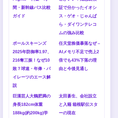
間・新幹線バス比較
証で分かったイオシ
ガイド
ス・ゲオ・じゃんぱ
ら・ダイワンテレコ
ムの強み比較
ポールスキーンズ
任天堂株価暴落なぜ –
2025年防御率1.97、
AIメモリ不足で売上2
216奪三振！なぜ10
倍でも43%下落の理
敗？球速・年俸・パ
由と今後見通し
イレーツのエース解
説
巨漢芸人大鶴肥満の
太田蒼生、会社設立
身長182cm体重
と入籍 箱根駅伝スタ
188kg(約200kg)学
ーの現在