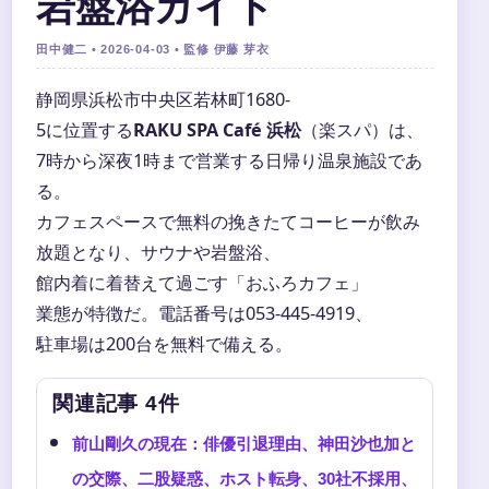
岩盤浴ガイド
田中健二 • 2026-04-03 • 監修 伊藤 芽衣
静岡県浜松市中央区若林町1680-
5に位置する
RAKU SPA Café 浜松
（楽スパ）は、
7時から深夜1時まで営業する日帰り温泉施設であ
る。
カフェスペースで無料の挽きたてコーヒーが飲み
放題となり、サウナや岩盤浴、
館内着に着替えて過ごす「おふろカフェ」
業態が特徴だ。電話番号は053-445-4919、
駐車場は200台を無料で備える。
関連記事 4件
前山剛久の現在：俳優引退理由、神田沙也加と
の交際、二股疑惑、ホスト転身、30社不採用、