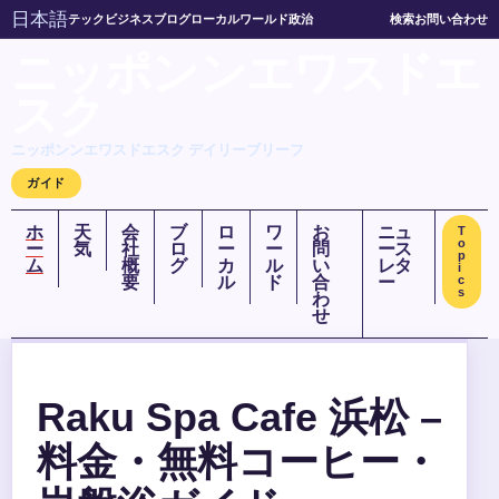
日本語
テック
ビジネス
ブログ
ローカル
ワールド
政治
検索
お問い合わせ
ニッポンンエワスドエ
スク
ニッポンンエワスドエスク デイリーブリーフ
ガイド
ホ
天
会
ブ
ロ
ワ
お
ニュ
T
o
ー
気
社
ロ
ー
ー
問
ース
p
ム
概
グ
カ
ル
い
レタ
i
要
ル
ド
合
ー
c
s
わ
せ
Raku Spa Cafe 浜松 –
料金・無料コーヒー・