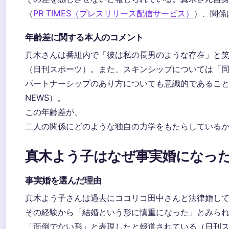
（
PR TIMES（プレスリリース配信サービス）
）、関係
年齢差に関する本人のコメント
真木さんは番組内で「彼は私の長男のような存在」と
（日刊スポーツ）。また、スキンシップについては「
パートナーシップのあり方についても意識的であることを
NEWS）。
この年齢差が、
二人の関係にどのような独自の力学をもたらしている
真木よう子はなぜ事実婚になっ
事実婚を選んだ理由
真木よう子さんは過去にココリコ田中さんと法律婚してい
その経験から「結婚という形に慎重になった」とみら
「面倒でない形」と表現したと報道されている（日刊