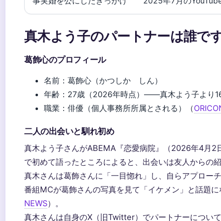
事実婚を公にしたきっかけ
2025年7月のYouT
真木よう子のパートナーは誰で
葛飾心のプロフィール
名前：葛飾心（かつしか しん）
年齢：27歳（2026年時点）——真木よう子より1
職業：俳優（個人事務所所属とされる）（
ORICO
二人の出会いと馴れ初め
真木よう子さんがABEMA『恋愛病院』（2026年4月2
で初めて語ったところによると、出会いは友人からの
真木さんは葛飾さんに「一目惚れ」し、自らアプロー
番組MCが葛飾さんの写真を見て「イケメン」と話題に
NEWS
）。
真木さんは自身のX（旧Twitter）でパートナーについ