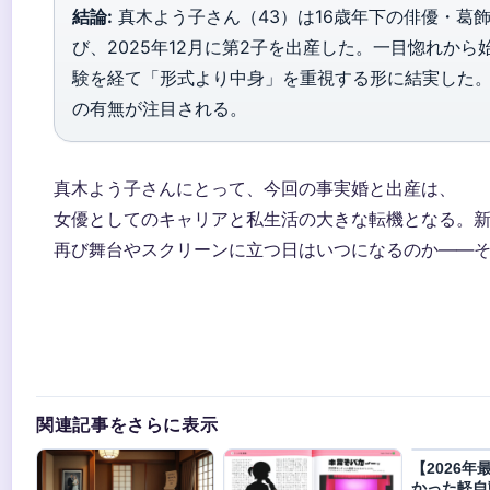
結論:
真木よう子さん（43）は16歳年下の俳優・葛
び、2025年12月に第2子を出産した。一目惚れか
験を経て「形式より中身」を重視する形に結実した
の有無が注目される。
真木よう子さんにとって、今回の事実婚と出産は、
女優としてのキャリアと私生活の大きな転機となる。
再び舞台やスクリーンに立つ日はいつになるのか——
関連記事をさらに表示
【2026
かった軽自