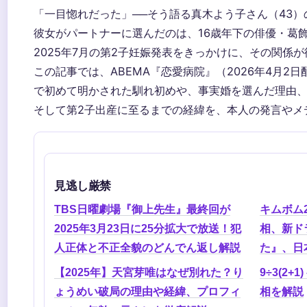
「一目惚れだった」──そう語る真木よう子さん（43
彼女がパートナーに選んだのは、16歳年下の俳優・葛飾
2025年7月の第2子妊娠発表をきっかけに、その関係
この記事では、ABEMA『恋愛病院』（2026年4月2日
で初めて明かされた馴れ初めや、事実婚を選んだ理由
そして第2子出産に至るまでの経緯を、本人の発言やメ
見逃し厳禁
TBS日曜劇場『御上先生』最終回が
キムボム
2025年3月23日に25分拡大で放送！犯
相、新ド
人正体と不正全貌のどんでん返し解説
た』、日
【2025年】天宮芽唯はなぜ別れた？り
9÷3(2+
ょうめい破局の理由や経緯、プロフィ
相を解説