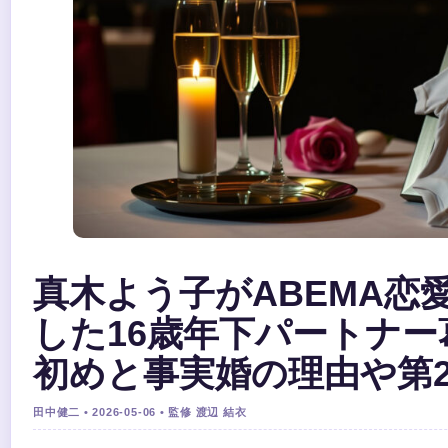
真木よう子がABEMA恋
した16歳年下パートナ
初めと事実婚の理由や第
田中健二 • 2026-05-06 • 監修 渡辺 結衣