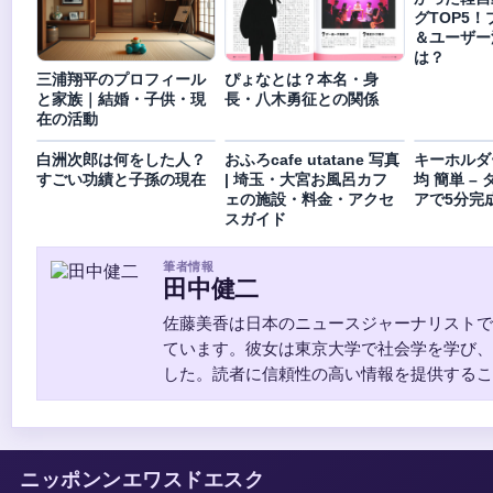
グTOP5
＆ユーザー満
は？
三浦翔平のプロフィール
ぴょなとは？本名・身
と家族｜結婚・子供・現
長・八木勇征との関係
在の活動
白洲次郎は何をした人？
おふろcafe utatane 写真
キーホルダー
すごい功績と子孫の現在
| 埼玉・大宮お風呂カフ
均 簡単 –
ェの施設・料金・アクセ
アで5分完
スガイド
筆者情報
田中健二
佐藤美香は日本のニュースジャーナリストで
ています。彼女は東京大学で社会学を学び、
した。読者に信頼性の高い情報を提供するこ
ニッポンンエワスドエスク