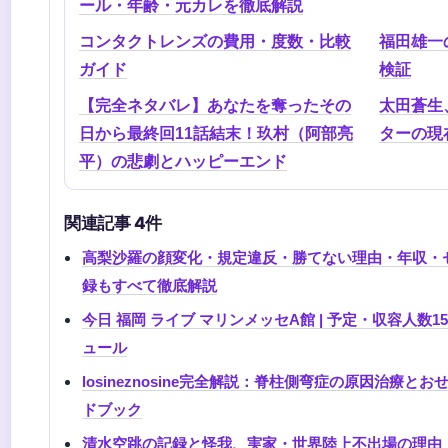
ール・年齢・元カレを徹底解説
コンタクトレンズの費用・度数・比較
福田雄一
ガイド
検証
【完全ネタバレ】あなたを奪ったその
太田蒼生
日から最終回11話結末！玖村（阿部亮
ターの現
平）の悲劇とハッピーエンド
関連記事 4件
高梨沙羅の顔変化・規定違反・勝てない理由・年収・セブ
録もすべて徹底解説
今日 福岡 ライブ マリンメッセA館 | 予定・収容人数15
ュール
losineznosine完全解説：脊柱側弯症の原因治療
ドブック
清水空跳の記録と怪我、実家・世界陸上不出場の理由