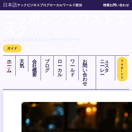
日本語
テック
ビジネス
ブログ
ローカル
ワールド
政治
検索
お問い合わせ
ニッポンンエワスドエ
スク
ニッポンンエワスドエスク デイリーブリーフ
ガイド
ホ
天
会
ブ
ロ
ワ
お
ニュ
T
o
ー
気
社
ロ
ー
ー
問
ース
p
ム
概
グ
カ
ル
い
レタ
i
要
ル
ド
合
ー
c
s
わ
せ