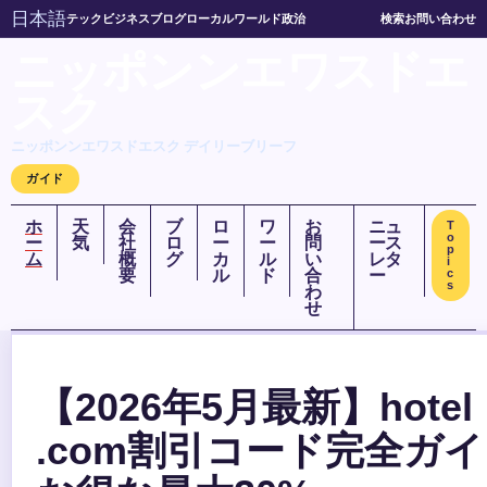
日本語
テック
ビジネス
ブログ
ローカル
ワールド
政治
検索
お問い合わせ
ニッポンンエワスドエ
スク
ニッポンンエワスドエスク デイリーブリーフ
ガイド
ホ
天
会
ブ
ロ
ワ
お
ニュ
T
o
ー
気
社
ロ
ー
ー
問
ース
p
ム
概
グ
カ
ル
い
レタ
i
要
ル
ド
合
ー
c
s
わ
せ
【2026年5月最新】hotel
.com割引コード完全ガ