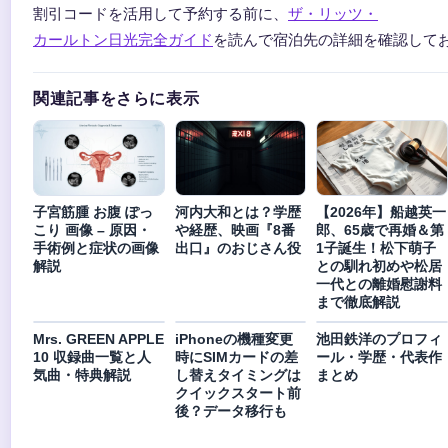
割引コードを活用して予約する前に、
ザ・リッツ・
カールトン日光完全ガイド
を読んで宿泊先の詳細を確認して
関連記事をさらに表示
子宮筋腫 お腹 ぽっ
河内大和とは？学歴
【2026年】船越英一
こり 画像 – 原因・
や経歴、映画『8番
郎、65歳で再婚＆第
手術例と症状の画像
出口』のおじさん役
1子誕生！松下萌子
解説
との馴れ初めや松居
一代との離婚慰謝料
まで徹底解説
Mrs. GREEN APPLE
iPhoneの機種変更
池田鉄洋のプロフィ
10 収録曲一覧と人
時にSIMカードの差
ール・学歴・代表作
気曲・特典解説
し替えタイミングは
まとめ
クイックスタート前
後？データ移行も