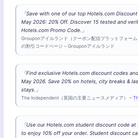
「Save with one of our top Hotels.com Discount
May 2026: 20% Off. Discover 15 tested and veri
Hotels.com Promo Code.」
Grouponアイルランド（クーポン配信プラットフォーム
の割引コードページ – Grouponアイルランド
「Find exclusive Hotels.com discount codes and
May 2026. Save 20% on hotels, city breaks & la
stays.」
The Independent（英国の主要ニュースメディア） –
T
「Use our Hotels.com student discount code at 
to enjoy 10% off your order. Student discount c