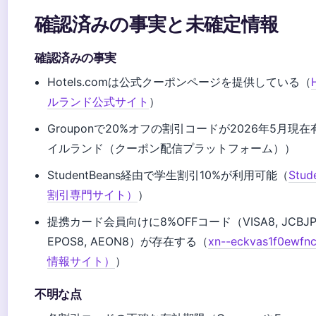
確認済みの事実と未確定情報
確認済みの事実
Hotels.comは公式クーポンページを提供している（
ルランド公式サイト
）
Grouponで20%オフの割引コードが2026年5月現在有
イルランド（クーポン配信プラットフォーム））
StudentBeans経由で学生割引10%が利用可能（
Stu
割引専門サイト）
）
提携カード会員向けに8%OFFコード（VISA8, JCBJP8,
EPOS8, AEON8）が存在する（
xn--eckvas1f0ew
情報サイト）
）
不明な点