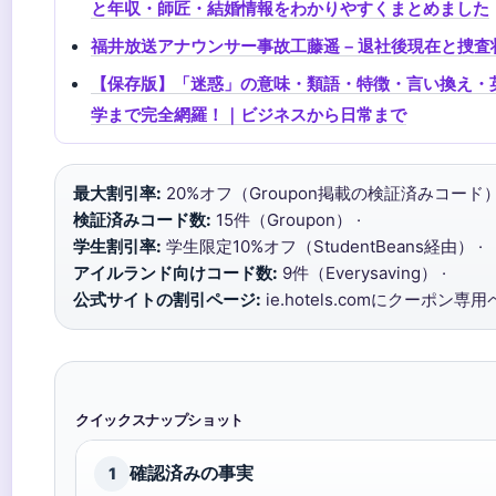
と年収・師匠・結婚情報をわかりやすくまとめました
福井放送アナウンサー事故工藤遥 – 退社後現在と捜査
【保存版】「迷惑」の意味・類語・特徴・言い換え・
学まで完全網羅！｜ビジネスから日常まで
最大割引率:
20%オフ（Groupon掲載の検証済みコード） 
検証済みコード数:
15件（Groupon） ·
学生割引率:
学生限定10%オフ（StudentBeans経由） ·
アイルランド向けコード数:
9件（Everysaving） ·
公式サイトの割引ページ:
ie.hotels.comにクーポン
クイックスナップショット
確認済みの事実
1