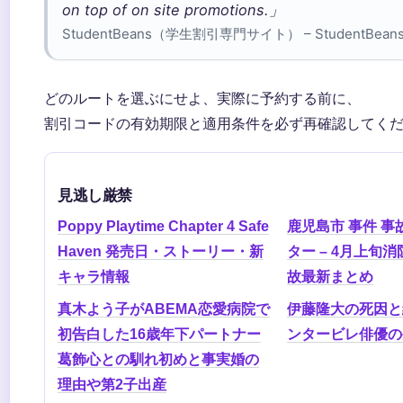
on top of on site promotions.」
StudentBeans（学生割引専門サイト） – StudentBean
どのルートを選ぶにせよ、実際に予約する前に、
割引コードの有効期限と適用条件を必ず再確認してく
見逃し厳禁
Poppy Playtime Chapter 4 Safe
鹿児島市 事件 事
Haven 発売日・ストーリー・新
ター – 4月上旬
キャラ情報
故最新まとめ
真木よう子がABEMA恋愛病院で
伊藤隆大の死因と
初告白した16歳年下パートナー
ンタービレ俳優の
葛飾心との馴れ初めと事実婚の
理由や第2子出産