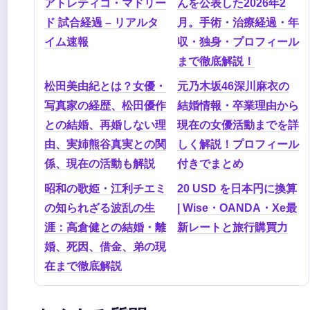
アトレティコ・マドリー
んを公表した2026年2
ド 試合経過 – リアルタ
月。手術・治療経過・年
イム速報
収・独身・プロフィール
まで徹底解説！
松田美由紀とは？女優・
元乃木坂46深川麻衣の
写真家の経歴、松田優作
結婚情報・卒業理由から
との結婚、再婚しない理
現在の女優活動までを詳
由、実姉熊谷真実との関
しく解説！プロフィール
係、現在の活動も解説
付きでまとめ
昭和の歌姫・江利チエミ
20 USD を日本円に換算
の知られざる波乱の生
| Wise・OANDA・Xe最
涯：高倉健との結婚・離
新レートと旅行購買力
婚、死因、借金、弟の現
在まで徹底解説