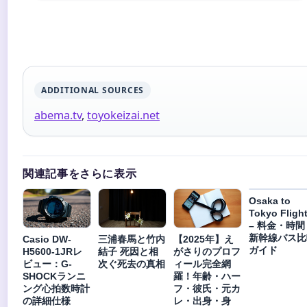
ADDITIONAL SOURCES
abema.tv
,
toyokeizai.net
関連記事をさらに表示
Osaka to
Tokyo Fligh
– 料金・時間
新幹線バス比
Casio DW-
三浦春馬と竹内
【2025年】え
ガイド
H5600-1JRレ
結子 死因と相
がさりのプロフ
ビュー：G-
次ぐ死去の真相
ィール完全網
SHOCKランニ
羅！年齢・ハー
ング心拍数時計
フ・彼氏・元カ
の詳細仕様
レ・出身・身