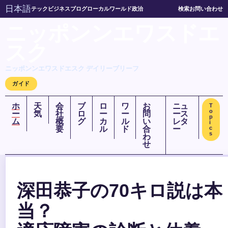
日本語
テック
ビジネス
ブログ
ローカル
ワールド
政治
検索
お問い合わせ
ニッポンンエワスドエ
スク
ニッポンンエワスドエスク デイリーブリーフ
ガイド
ホ
天
会
ブ
ロ
ワ
お
ニュ
T
o
ー
気
社
ロ
ー
ー
問
ース
p
ム
概
グ
カ
ル
い
レタ
i
要
ル
ド
合
ー
c
s
わ
せ
深田恭子の70キロ説は本
当？