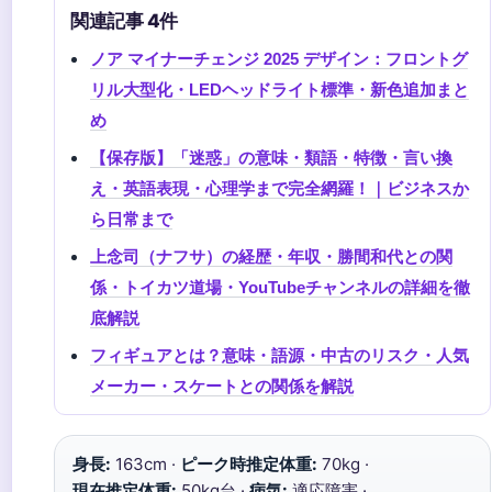
関連記事 4件
ノア マイナーチェンジ 2025 デザイン：フロントグ
リル大型化・LEDヘッドライト標準・新色追加まと
め
【保存版】「迷惑」の意味・類語・特徴・言い換
え・英語表現・心理学まで完全網羅！｜ビジネスか
ら日常まで
上念司（ナフサ）の経歴・年収・勝間和代との関
係・トイカツ道場・YouTubeチャンネルの詳細を徹
底解説
フィギュアとは？意味・語源・中古のリスク・人気
メーカー・スケートとの関係を解説
身長:
163cm ·
ピーク時推定体重:
70kg ·
現在推定体重:
50kg台 ·
病気:
適応障害 ·