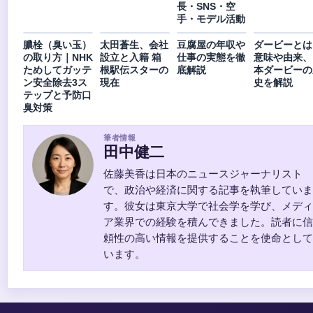
長・SNS・空
手・モデル活動
膿栓（臭い玉）
太田蒼生、会社
豆腐屋の年収や
ダービーとは
の取り方｜NHK
設立と入籍 箱
仕事の実態を徹
意味や由来、
ためしてガッテ
根駅伝スターの
底解説
本ダービーの
ン安全除去3ス
現在
史を解説
テップと予防口
臭対策
筆者情報
田中健二
佐藤美香は日本のニュースジャーナリスト
で、政治や経済に関する記事を執筆していま
す。彼女は東京大学で社会学を学び、メディ
ア業界での経験を積んできました。読者に信
頼性の高い情報を提供することを使命として
います。