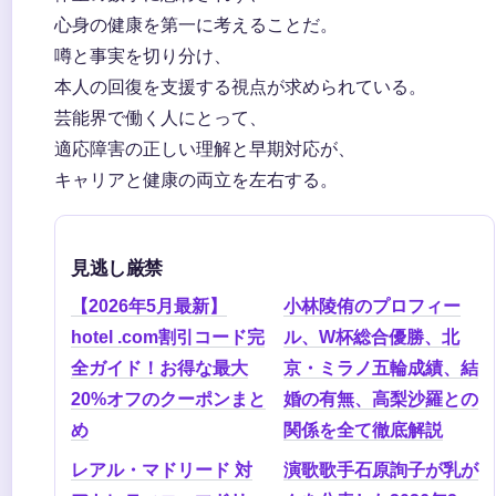
心身の健康を第一に考えることだ。
噂と事実を切り分け、
本人の回復を支援する視点が求められている。
芸能界で働く人にとって、
適応障害の正しい理解と早期対応が、
キャリアと健康の両立を左右する。
見逃し厳禁
【2026年5月最新】
小林陵侑のプロフィー
hotel .com割引コード完
ル、W杯総合優勝、北
全ガイド！お得な最大
京・ミラノ五輪成績、結
20%オフのクーポンまと
婚の有無、高梨沙羅との
め
関係を全て徹底解説
レアル・マドリード 対
演歌歌手石原詢子が乳が