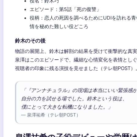
役名：鈴木巧
エピソード：第5話「死の復讐」
役柄：恋人の死因を調べるためにUDIを訪れる
情を秘めた難しい役どころ
鈴木のその後
物語の展開上、鈴木は解剖の結果を受けて衝撃的な真
泉澤はこのエピソードで、繊細な心情変化を表情とし
視聴者の印象に残る演技を見せました（テレ朝POST）
「『アンナチュラル』の現場は本当にいい緊張感
自分の力を試せる場でした。鈴木という役は、
僕にとって大きな転機になりました。」
— 泉澤祐希（テレ朝POST）