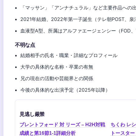
「マッサン」「アンナチュラル」など主要作品への出
2021年結婚、2022年第一子誕生（テレ朝POST、
血液型A型、所属はアルファエージェンシー（FOD、Wik
不明な点
結婚相手の氏名・職業・詳細なプロフィール
大学の具体的な名称・卒業の有無
兄の現在の活動や芸能界との関係
今後の具体的な出演予定（2025年以降）
見逃し厳禁
ブレントフォード 対 リーズ – H2H対戦
ちくわ レシ
成績と第16節1-1詳細分析
トースター