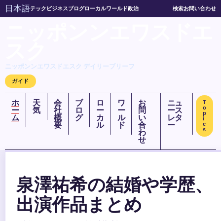
日本語
テック
ビジネス
ブログ
ローカル
ワールド
政治
検索
お問い合わせ
ニッポンンエワスドエ
スク
ニッポンンエワスドエスク デイリーブリーフ
ガイド
ホ
天
会
ブ
ロ
ワ
お
ニュ
T
o
ー
気
社
ロ
ー
ー
問
ース
p
ム
概
グ
カ
ル
い
レタ
i
要
ル
ド
合
ー
c
s
わ
せ
泉澤祐希の結婚や学歴、
出演作品まとめ