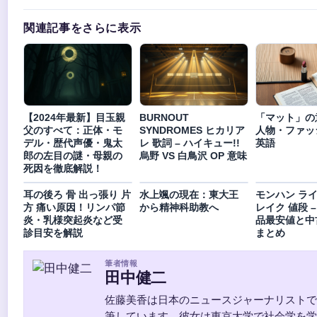
関連記事をさらに表示
【2024年最新】目玉親
BURNOUT
「マット」の
父のすべて：正体・モ
SYNDROMES ヒカリア
人物・ファッ
デル・歴代声優・鬼太
レ 歌詞 – ハイキュー!!
英語
郎の左目の謎・母親の
烏野 VS 白鳥沢 OP 意味
死因を徹底解説！
耳の後ろ 骨 出っ張り 片
水上颯の現在：東大王
モンハン ライ
方 痛い原因！リンパ節
から精神科助教へ
レイク 値段 – 
炎・乳様突起炎など受
品最安値と中
診目安を解説
まとめ
筆者情報
田中健二
佐藤美香は日本のニュースジャーナリストで
筆しています。彼女は東京大学で社会学を学