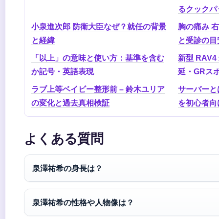
るクックパッ
小泉進次郎 防衛大臣なぜ？就任の背景
胸の痛み 右
と経緯
と受診の目
「以上」の意味と使い方：基準を含む
新型 RAV4
か記号・英語表現
延・GRス
ラブ上等ベイビー整形前 – 鈴木ユリア
サーバーと
の変化と過去真相検証
を初心者向
よくある質問
泉澤祐希の身長は？
泉澤祐希の性格や人物像は？