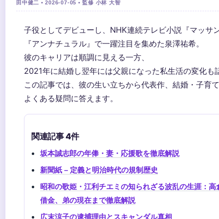
田中健二 • 2026-07-05 • 監修 小林 大智
子役としてデビューし、NHK連続テレビ小説『マッサン
『アンナチュラル』で一躍注目を集めた泉澤祐希。
彼のキャリアは順調に見える一方、
2021年に結婚し翌年には父親になった私生活の変化も
この記事では、彼の生い立ちから代表作、結婚・子育
よくある疑問に答えます。
関連記事 4件
坂本誠志郎の年俸・妻・応援歌を徹底解説
新聞紙 – 定義と明治時代の規制歴史
昭和の歌姫・江利チエミの知られざる波乱の生涯：高
借金、弟の現在まで徹底解説
広末涼子の逮捕理由とスキャンダル真相