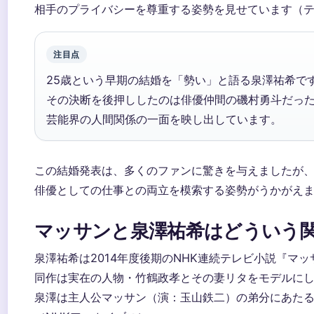
相手のプライバシーを尊重する姿勢を見せています（テレ
注目点
25歳という早期の結婚を「勢い」と語る泉澤祐希で
その決断を後押ししたのは俳優仲間の磯村勇斗だっ
芸能界の人間関係の一面を映し出しています。
この結婚発表は、多くのファンに驚きを与えましたが
俳優としての仕事との両立を模索する姿勢がうかがえ
マッサンと泉澤祐希はどういう
泉澤祐希は2014年度後期のNHK連続テレビ小説『マ
同作は実在の人物・竹鶴政孝とその妻リタをモデルに
泉澤は主人公マッサン（演：玉山鉄二）の弟分にあた