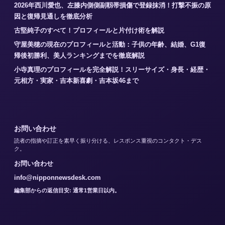
2026年西川愛也、左膝内側側副靱帯損傷で登録抹消！打撃不振の原
因と復帰見通しを徹底分析
古堅純子のすべて！プロフィールと片付け術を解説
守屋美穂の現在のプロフィールと活動：子供の年齢、結婚、G1復
帰後初勝利、美人ランキングまでを徹底解説
小寺真理のプロフィールを完全解説！スリーサイズ・身長・経歴・
元相方・実家・吉本新喜劇・吉本坂46まで
お問い合わせ
読者の指摘や訂正を素早く振り分ける、レスポンス重視のコンタクト・デス
ク。
お問い合わせ
info@nipponnewsdesk.com
編集部からの返信目安: 通常1営業日以内。