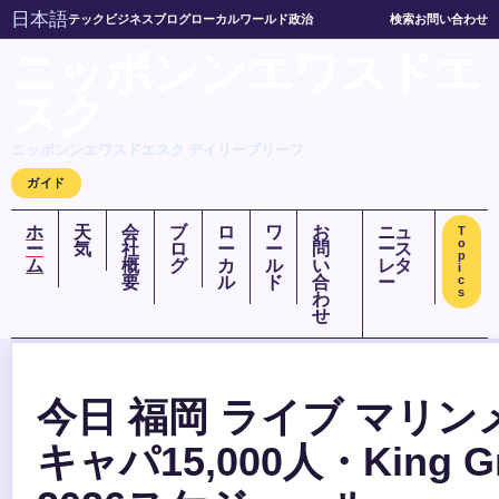
日本語
テック
ビジネス
ブログ
ローカル
ワールド
政治
検索
お問い合わせ
ニッポンンエワスドエ
スク
ニッポンンエワスドエスク デイリーブリーフ
ガイド
ホ
天
会
ブ
ロ
ワ
お
ニュ
T
o
ー
気
社
ロ
ー
ー
問
ース
p
ム
概
グ
カ
ル
い
レタ
i
要
ル
ド
合
ー
c
s
わ
せ
今日 福岡 ライブ マリン
キャパ15,000人・King G