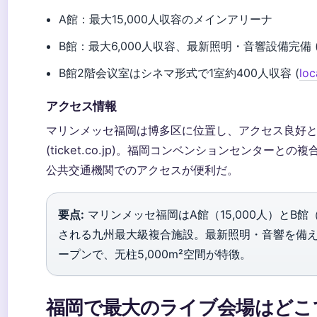
A館：最大15,000人収容のメインアリーナ
B館：最大6,000人収容、最新照明・音響設備完備 (tick
B館2階会议室はシネマ形式で1室約400人収容 (
loc
アクセス情報
マリンメッセ福岡は博多区に位置し、アクセス良好
(ticket.co.jp)。福岡コンベンションセンターと
の複
公共交通機関でのアクセスが便利だ。
要点:
マリンメッセ福岡はA館（15,000人）とB館（
される九州最大級複合施設。最新照明・音響を備えた
ープンで、无柱5,000m²空間が特徴。
福岡で最大のライブ会場はどこ