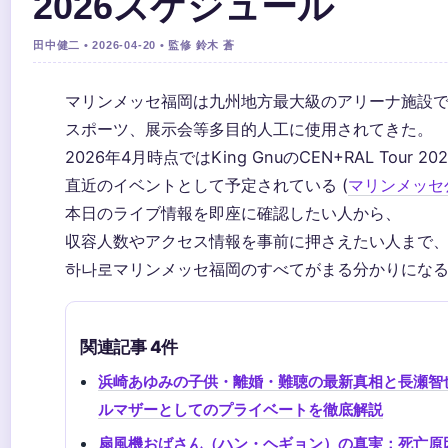
2026スケジュール
田中健二 • 2026-04-20 • 監修 鈴木 蒼
マリンメッセ福岡は九州地方最大級のアリーナ施設
スポーツ、展示会等多目的人工に使用されてきた。
2026年4月時点ではKing GnuのCEN+RAL Tour 20
直近のイベントとして予定されている (
マリンメッセ
本日のライブ情報を即座に確認したい人から、
収容人数やアクセス情報を事前に押さえたい人まで
하나로マリンメッセ福岡のすべてがまる分かりにな
関連記事 4件
浜崎あゆみの子供・離婚・難聴の最新真相と長瀬智
ルマザーとしてのプライベートを徹底解説
扇風機おばさん（ハン・ヘギョン）の真実：死亡原