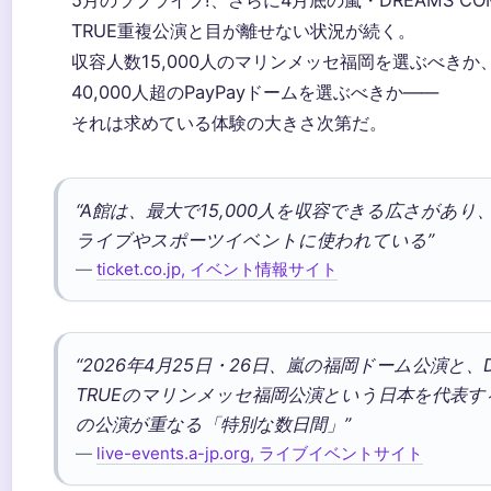
5月のラブライブ!、さらに4月底の嵐・DREAMS CO
TRUE重複公演と目が離せない状況が続く。
収容人数15,000人のマリンメッセ福岡を選ぶべきか
40,000人超のPayPayドームを選ぶべきか——
それは求めている体験の大きさ次第だ。
“A館は、最大で15,000人を収容できる広さがあり
ライブやスポーツイベントに使われている”
—
ticket.co.jp, イベント情報サイト
“2026年4月25日・26日、嵐の福岡ドーム公演と、DR
TRUEのマリンメッセ福岡公演という日本を代表す
の公演が重なる「特別な数日間」”
—
live-events.a-jp.org, ライブイベントサイト