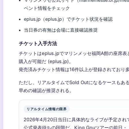
マリンメッセ公式サイト（marinemesse.or.jp/me
ベント情報をチェック
eplus.jp（eplus.jp）でチケット状況を確認
当日券の有無は会場に直接確認推奨
チケット入手方法
チケットはeplus.jpでマリンメッセ福岡A館の座席
購入が可能だ (eplus.jp)。
発売済みチケット情報は16件以上が登録されており多彩だ (
ただし、リアルタイムでSold Outになるケースもあ
早めの確認が推奨される。
リアルタイム情報の限界
2026年4月20日当日に具体的なライブが予定さ
公式発表待ちの段階だ。King Gnuツアーの前日・