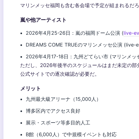
マリンメッセ福岡も含む各会場で予定が組まれるだ
嵐や他アーティスト
2026年4月25-26日：嵐の福岡ドーム公演 (
live-e
DREAMS COME TRUEのマリンメッセ公演 (live-even
2026年4月17-18日：九州どてらい市 (マリンメッ
ただし、2026年後半のスケジュールはまだ未定の部
公式サイトでの逐次確認が必要だ。
メリット
九州最大級アリーナ（15,000人）
博多区内でアクセス良好
展示・スポーツ等多目的人工
B館（6,000人）で中規模イベントも対応