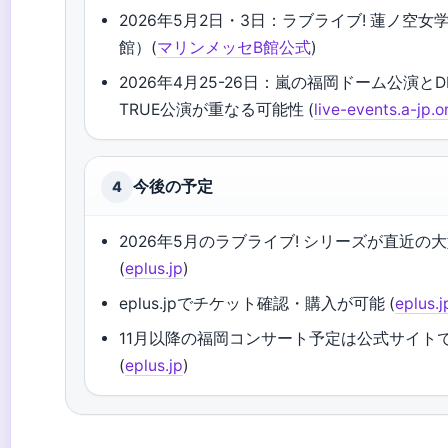
2026年5月2日・3日：ラブライブ! 蓮ノ空女学院 
館）(
マリンメッセB館公式
)
2026年4月25-26日：嵐の福岡ドーム公演とDR
TRUE公演が重なる可能性 (
live-events.a-jp.o
今後の予定
4
2026年5月のラブライブ! シリーズが直近の
(
eplus.jp
)
eplus.jpでチケット確認・購入が可能 (
eplus.j
11月以降の福岡コンサート予定は公式サイト
(
eplus.jp
)