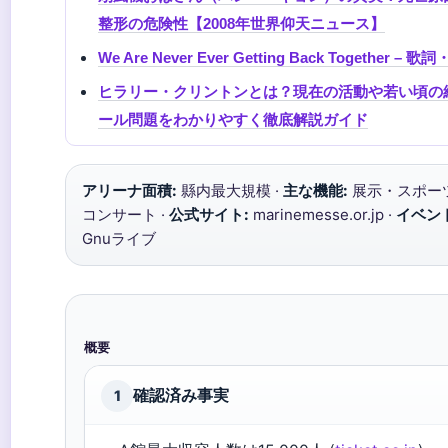
整形の危険性【2008年世界仰天ニュース】
We Are Never Ever Getting Back Together
ヒラリー・クリントンとは？現在の活動や若い頃の
ール問題をわかりやすく徹底解説ガイド
アリーナ面積:
縣内最大規模 ·
主な機能:
展示・スポー
コンサート ·
公式サイト:
marinemesse.or.jp ·
イベン
Gnuライブ
概要
確認済み事実
1