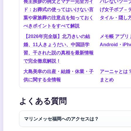
喪主挨拶の例文とマナー完全ガイ
バレないツー
ド：お葬式の使ってはいけない言
げ女子ボブ –
葉や家族葬の注意点を知っておく
タイル・隠し
べきポイントをすべて解説
【2026年完全版】北乃きいの結
メモ帳 アプリ 
婚、11人きょうだい、中国語学
Android・i
習、干された説の真相を最新情報
で完全徹底解説！
大島美幸の出産・結婚・休業・子
アーニャとは
供に関する全情報
まとめ
よくある質問
マリンメッセ福岡へのアクセスは？