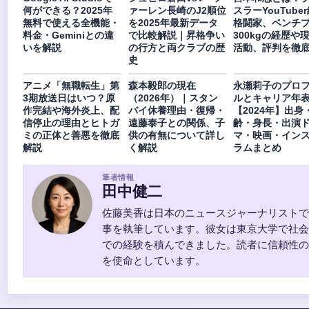
何ができる？2025年
ァーレン長崎のJ2順位
スラーYouTube
無料で使える全機能・
を2025年最新データ
格闘家、ベンチ
料金・Geminiとの違
で比較解説｜昇格争い
300kgの経歴や
いを解説
の行方と両クラブの歴
活動、評判を徹
史
アニメ「無職転生」第
森本毅郎の現在
永瀬莉子のプロ
3期放送日はいつ？原
（2026年）｜スタン
ルとキャリア年
作完結や海外炎上、配
バイ休養理由・復帰・
【2024年】出身
信停止の理由とヒトガ
遠藤泰子との関係、子
齢・身長・出演
ミの正体と善悪を徹底
供の有無について詳し
マ・映画・イン
解説
く解説
ラムまとめ
筆者情報
田中健二
佐藤美香は日本のニュースジャーナリストで
事を執筆しています。彼女は東京大学で社会
での経験を積んできました。読者に信頼性の
を使命としています。