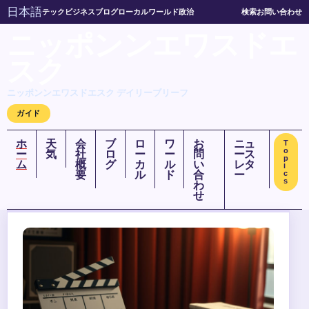
日本語
テック
ビジネス
ブログ
ローカル
ワールド
政治
検索
お問い合わせ
ニッポンンエワスドエ
スク
ニッポンンエワスドエスク デイリーブリーフ
ガイド
ホ
天
会
ブ
ロ
ワ
お
ニュ
T
o
ー
気
社
ロ
ー
ー
問
ース
p
ム
概
グ
カ
ル
い
レタ
i
要
ル
ド
合
ー
c
s
わ
せ