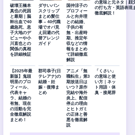
の意味と元ネタ｜顔
破壊王橋本
ダサいバン
国仲涼子の
の打ち方・英語表現
真也の死因
スクリップ
プロフィー
徹底解説！
と最期｜脳
まとめ髪仕
ルと向井理
幹出血で40
事 – 40代職
との結婚、
歳急死、息
場でオバ見
子供の有
子大地のデ
え回避の代
無・出産時
ビューや小
替アレンジ
期、推定年
川直也との
ガイド
収などの情
関係の真相
報をまとめ
を詳細検証
て詳細徹底
解説
【2025年最
郡司恭子(日
アニメ「無
「くさい」
新版】鬼頭
テレアナ)の
職転生」第3
の意味と使
明里のプロ
結婚・妊
期放送日は
い方｜ネッ
フィール、
娠・復帰ま
いつ？原作
ト用語・体
代表キャ
とめ
完結や海外
臭・接尾辞
ラ、結婚の
炎上、配信
有無、現在
停止の理由
の活動を完
とヒトガミ
全徹底解説
の正体と善
まとめ！
悪を徹底解
説