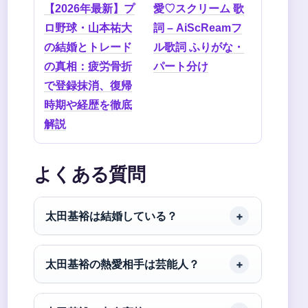
【2026年最新】プ
愛♡スクリーム 歌
ロ野球・山本祐大
詞 – AiScReamフ
の結婚とトレード
ル歌詞 ふりがな・
の真相：疲労骨折
パート分け
で登録抹消、復帰
時期や経歴を徹底
解説
よくある質問
太田基裕は結婚している？
太田基裕の熱愛相手は芸能人？