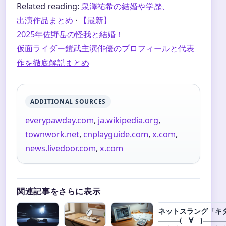
Related reading:
泉澤祐希の結婚や学歴、
出演作品まとめ
·
【最新】
2025年佐野岳の怪我と結婚！
仮面ライダー鎧武主演俳優のプロフィールと代表
作を徹底解説まとめ
ADDITIONAL SOURCES
everypawday.com
,
ja.wikipedia.org
,
townwork.net
,
cnplayguide.com
,
x.com
,
news.livedoor.com
,
x.com
関連記事をさらに表示
ネットスラング「キ
―――(゚∀゚)―――