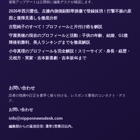
速報アップデートは公開前に編集デスクが確認します。
2026年西川愛也、左膝内側側副靱帯損傷で登録抹消！打撃不振の原
因と復帰見通しを徹底分析
古堅純子のすべて！プロフィールと片付け術を解説
守屋美穂の現在のプロフィールと活動：子供の年齢、結婚、G1復
帰後初勝利、美人ランキングまでを徹底解説
小寺真理のプロフィールを完全解説！スリーサイズ・身長・経歴・
元相方・実家・吉本新喜劇・吉本坂46まで
お問い合わせ
読者の指摘や訂正を素早く振り分ける、レスポンス重視のコンタクト・デス
ク。
お問い合わせ
info@nipponnewsdesk.com
編集部からの返信目安: 通常1営業日以内。