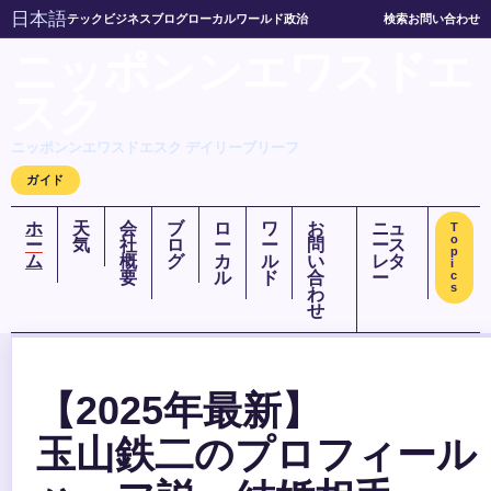
日本語
テック
ビジネス
ブログ
ローカル
ワールド
政治
検索
お問い合わせ
ニッポンンエワスドエ
スク
ニッポンンエワスドエスク デイリーブリーフ
ガイド
ホ
天
会
ブ
ロ
ワ
お
ニュ
T
o
ー
気
社
ロ
ー
ー
問
ース
p
ム
概
グ
カ
ル
い
レタ
i
要
ル
ド
合
ー
c
s
わ
せ
【2025年最新】
玉山鉄二のプロフィール