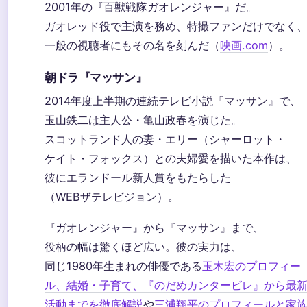
2001年の『百獣戦隊ガオレンジャー』だ。
ガオレッド役で主演を務め、特撮ファンだけでなく
一般の視聴者にもその名を刻んだ（
映画.com
）。
朝ドラ『マッサン』
2014年度上半期の連続テレビ小説『マッサン』で、
玉山鉄二は主人公・亀山政春を演じた。
スコットランド人の妻・エリー（シャーロット・
ケイト・フォックス）との夫婦愛を描いた本作は、
彼にエランドール新人賞をもたらした
（WEBザテレビジョン）。
『ガオレンジャー』から『マッサン』まで、
役柄の幅は驚くほど広い。彼の実力は、
同じ1980年生まれの俳優である
玉木宏のプロフィー
ル、結婚・子育て、『のだめカンタービレ』から最
活動までを徹底解説
や
三浦翔平のプロフィールと家