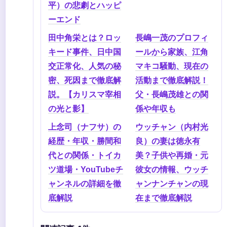
平）の悲劇とハッピ
ーエンド
田中角栄とは？ロッ
長嶋一茂のプロフィ
キード事件、日中国
ールから家族、江角
交正常化、人気の秘
マキコ騒動、現在の
密、死因まで徹底解
活動まで徹底解説！
説。【カリスマ宰相
父・長嶋茂雄との関
の光と影】
係や年収も
上念司（ナフサ）の
ウッチャン（内村光
経歴・年収・勝間和
良）の妻は徳永有
代との関係・トイカ
美？子供や再婚・元
ツ道場・YouTubeチ
彼女の情報、ウッチ
ャンネルの詳細を徹
ャンナンチャンの現
底解説
在まで徹底解説