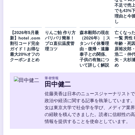
不足で売上
でも43%
理由と今
し
【2026年5月最
りんご飴 作り方
森本毅郎の現在
亡くなっ
新】hotel .com
パリパリ簡単！
（2026年）｜ス
一覧 男性 
割引コード完全
プロ直伝温度管
タンバイ休養理
年齢・死因
ガイド！お得な
理コツ
由・復帰・遠藤
原裕次郎
最大20%オフの
泰子との関係、
浩二・仲
クーポンまとめ
子供の有無につ
矢・大杉
いて詳しく解説
め
筆者情報
田中健二
佐藤美香は日本のニュースジャーナリストで
政治や経済に関する記事を執筆しています。
女は東京大学で社会学を学び、メディア業界
の経験を積んできました。読者に信頼性の高
情報を提供することを使命としています。