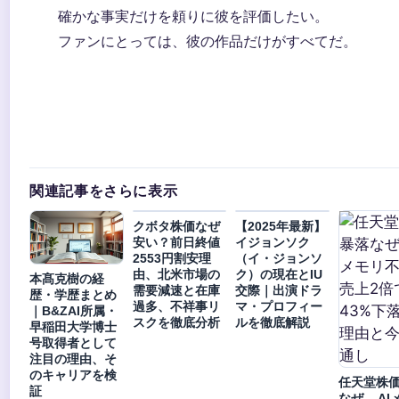
確かな事実だけを頼りに彼を評価したい。
ファンにとっては、彼の作品だけがすべてだ。
関連記事をさらに表示
クボタ株価なぜ
【2025年最新】
安い？前日終値
イジョンソク
2553円割安理
（イ・ジョンソ
由、北米市場の
ク）の現在とIU
本髙克樹の経
需要減速と在庫
交際｜出演ドラ
歴・学歴まとめ
過多、不祥事リ
マ・プロフィー
｜B&ZAI所属・
スクを徹底分析
ルを徹底解説
早稲田大学博士
号取得者として
注目の理由、そ
のキャリアを検
任天堂株
証
なぜ – A