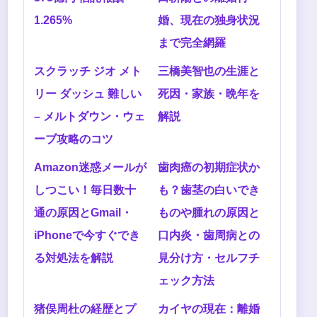
1.265%
婚、現在の独身状況
まで完全網羅
スクラッチ ジオ メト
三橋美智也の生涯と
リー ダッシュ 難しい
死因・家族・晩年を
– メルトダウン・ウェ
解説
ーブ攻略のコツ
Amazon迷惑メールが
歯肉癌の初期症状か
しつこい！毎日数十
も？歯茎の白いでき
通の原因とGmail・
ものや腫れの原因と
iPhoneで今すぐでき
口内炎・歯周病との
る対処法を解説
見分け方・セルフチ
ェック方法
猪俣周杜の経歴とプ
カイヤの現在：離婚