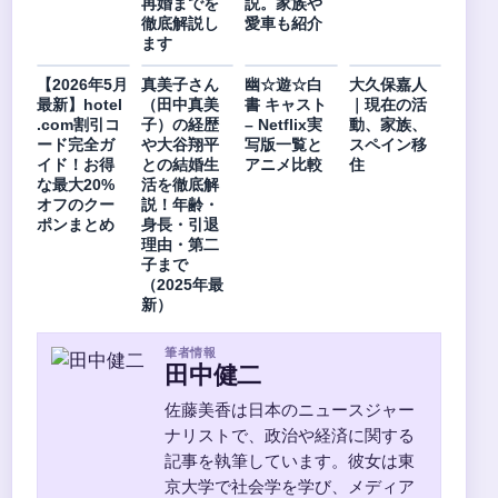
再婚までを
説。家族や
徹底解説し
愛車も紹介
ます
【2026年5月
真美子さん
幽☆遊☆白
大久保嘉人
最新】hotel
（田中真美
書 キャスト
｜現在の活
.com割引コ
子）の経歴
– Netflix実
動、家族、
ード完全ガ
や大谷翔平
写版一覧と
スペイン移
イド！お得
との結婚生
アニメ比較
住
な最大20%
活を徹底解
オフのクー
説！年齢・
ポンまとめ
身長・引退
理由・第二
子まで
（2025年最
新）
筆者情報
田中健二
佐藤美香は日本のニュースジャー
ナリストで、政治や経済に関する
記事を執筆しています。彼女は東
京大学で社会学を学び、メディア