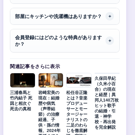
部屋にキッチンや洗濯機はありますか？
会員登録にはどのような特典があります
か？
関連記事をさらに表示
久保田早紀
（久米小百
合）の現在
三浦春馬と
岩崎宏美の
松任谷正隆
と経歴｜異
竹内結子 死
現在：結婚
とは？音楽
邦人140万枚
因と相次ぐ
歴や病気
プロデュー
ヒット歌手
死去の真相
（声帯結
サーとモー
の結婚・引
節）の治療
タージャー
退・神学
経過、子
ナリストの
校・再出発
供・孫の情
二足のわら
を完全解説
報、2024年
じを徹底解