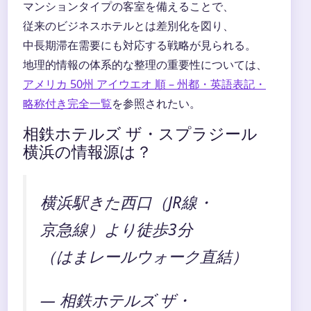
マンションタイプの客室を備えることで、
従来のビジネスホテルとは差別化を図り、
中長期滞在需要にも対応する戦略が見られる。
地理的情報の体系的な整理の重要性については、
アメリカ 50州 アイウエオ 順 – 州都・英語表記・
略称付き完全一覧
を参照されたい。
相鉄ホテルズ ザ・スプラジール
横浜の情報源は？
横浜駅きた西口（JR線・
京急線）より徒歩3分
（はまレールウォーク直結）
— 相鉄ホテルズ ザ・