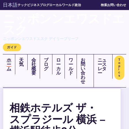
日本語
テック
ビジネス
ブログ
ローカル
ワールド
政治
検索
お問い合わせ
ニッポンンエワスドエ
スク
ニッポンンエワスドエスク デイリーブリーフ
ガイド
ホ
天
会
ブ
ロ
ワ
お
ニュ
T
o
ー
気
社
ロ
ー
ー
問
ース
p
ム
概
グ
カ
ル
い
レタ
i
要
ル
ド
合
ー
c
s
わ
せ
相鉄ホテルズ ザ・
スプラジール 横浜 –