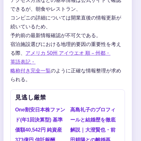
アクセス方法などの基本情報は公式サイトで確認
できるが、朝食やレストラン、
コンビニの詳細については開業直後の情報更新が
続いているため、
予約前の最新情報確認が不可欠である。
宿泊施設選びにおける地理的要因の重要性を考え
る際、
アメリカ 50州 アイウエオ 順 – 州都・
英語表記・
略称付き完全一覧
のように正確な情報整理が求め
られる。
見逃し厳禁
One割安日本株ファン
高島礼子のプロフィ
ド(年1回決算型) 基準
ールと結婚歴を徹底
価額40,542円 純資産
解説｜大澄賢也・前
373億円 信託報酬
田耕陽との離婚再