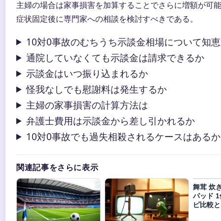
主婦の場合は家事損害を加算することでさらに増額が可
症状固定後に専門家への相談を検討すべきである。
10対0事故のむちうち示談金相場について知
通院していなくても示談金は請求できるか
示談金はいつ振り込まれるか
怪我なしでも慰謝料は発生するか
主婦の家事損害の計算方法は
弁護士費用は示談金から差し引かれるか
10対0事故でも過失相殺されるケースはあるか
関連記事をさらに表示
舞茸 炊
パッド 1
ピ比較と