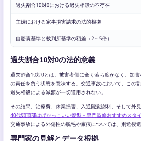
過失割合10対0における過失相殺の不存在
主婦における家事損害請求の法的根拠
自賠責基準と裁判所基準の額差（2～5倍）
過失割合10対0の法的意義
過失割合10対0とは、被害者側に全く落ち度がなく、加害者
の責任を負う状態を意味する。交通事故において、この
過失相殺による減額が一切適用されない。
その結果、治療費、休業損害、入通院慰謝料、そして外
40代頭頂部はげかっこいい髪型 – 専門監修おすすめスタイ
交通事故による外傷性の脱毛や瘢痕については、別途後
専門家の見解とデータ根拠