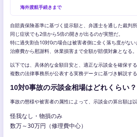
海外渡航手続きまで
自賠責保険基準に基づく提示額と、弁護士を通した裁判
同じ症状でも2倍から5倍の開きが出るのが実態だ。
特に過失割合10対0の場合は被害者側に全く落ち度がな
治療費から慰謝料、休業損害まで全額が賠償対象となる
以下では、具体的な金額目安と、適正な示談金を確保す
複数の法律事務所が公表する実務データに基づき解説す
10対0事故の示談金相場はどれくらい？
事故の態様や被害者の属性によって、示談金の算出額は
怪我なし・物損のみ
数万～30万円（修理費中心）