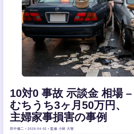
10対0 事故 示談金 相場 –
むちうち3ヶ月50万円、
主婦家事損害の事例
田中健二 • 2026-04-02 • 監修 小林 大智