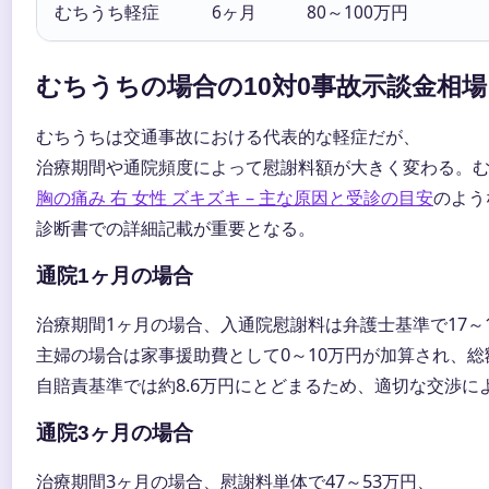
むちうち軽症
6ヶ月
80～100万円
むちうちの場合の10対0事故示談金相場
むちうちは交通事故における代表的な軽症だが、
治療期間や通院頻度によって慰謝料額が大きく変わる。
胸の痛み 右 女性 ズキズキ – 主な原因と受診の目安
のよう
診断書での詳細記載が重要となる。
通院1ヶ月の場合
治療期間1ヶ月の場合、入通院慰謝料は弁護士基準で17～
主婦の場合は家事援助費として0～10万円が加算され、総
自賠責基準では約8.6万円にとどまるため、適切な交渉に
通院3ヶ月の場合
治療期間3ヶ月の場合、慰謝料単体で47～53万円、