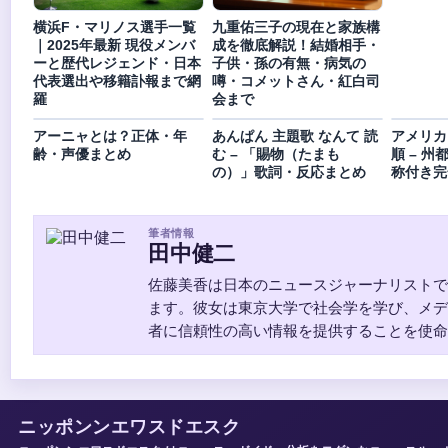
横浜F・マリノス選手一覧
九重佑三子の現在と家族構
｜2025年最新 現役メンバ
成を徹底解説！結婚相手・
ーと歴代レジェンド・日本
子供・孫の有無・病気の
代表選出や移籍訃報まで網
噂・コメットさん・紅白司
羅
会まで
アーニャとは？正体・年
あんぱん 主題歌 なんて 読
アメリカ
齢・声優まとめ
む – 「賜物（たまも
順 – 
の）」歌詞・反応まとめ
称付き完
筆者情報
田中健二
佐藤美香は日本のニュースジャーナリストで
ます。彼女は東京大学で社会学を学び、メデ
者に信頼性の高い情報を提供することを使命
ニッポンンエワスドエスク