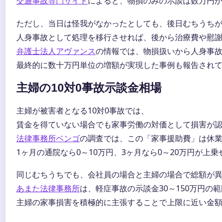
交通事故専門サイト
によると、物損のみの示談は数万円か
ただし、当日は怪我がなかったとしても、後日むちうち
人身事故として処理を移行させれば、後から治療費や慰
弁護士法人アヴァンス
の情報では、物損扱いから人身事
最終的に数十万円単位の増額が実現した事例も報告され
主婦の10対0事故示談金相場
主婦が被害者となる10対0事故では、
賃金を得ていない場合でも家事労働の対価として損害が
法律事務所ベンゴ
の調査では、この「家事援助費」は休
1ヶ月の通院なら0～10万円、3ヶ月なら0～20万円が上
同じむちうちでも、会社員の場合と主婦の場合で総額が
あまた法律事務所
は、軽症事故の示談金30～150万円の
主婦の家事損害を積極的に主張することで上限に近い金