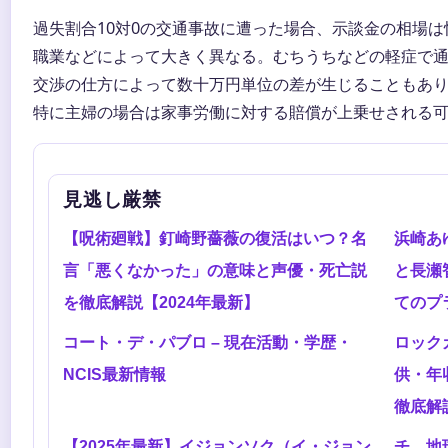
過失割合10対0の交通事故に遭った場合、示談金の相場
職業などによって大きく異なる。むちうちなどの軽症で通
交渉の仕方によって数十万円単位の差が生じることもあ
特に主婦の場合は家事労働に対する賠償が上乗せされる
見逃し厳禁
【呪術廻戦】釘崎野薔薇の復活はいつ？名
浜崎あ
言「悪くなかった」の意味と声優・死亡説
と長瀬
を徹底解説【2024年最新】
てのプ
コート・デ・パブロ – 現在活動・学歴・
ロック
NCIS最新情報
供・年
徹底解
【2025年最新】イジョンソク（イ・ジョン
チ。地