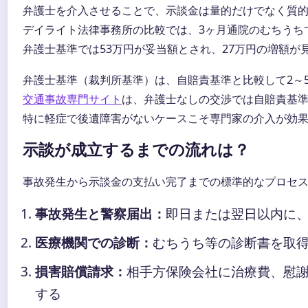
弁護士を介入させることで、示談金は量的だけでなく質
デイライト法律事務所の比較では、3ヶ月通院のむちうち
弁護士基準では53万円が妥当額とされ、27万円の増額が
弁護士基準（裁判所基準）は、自賠責基準と比較して2～
交通事故専門サイト
は、弁護士なしの交渉では自賠責基準
特に軽症で後遺障害がないケースこそ専門家の介入が効
示談が成立するまでの流れは？
事故発生から示談金の支払い完了までの標準的なプロセ
事故発生と警察届出：
即日または翌日以内に
医療機関での診断：
むちうち等の診断書を取
損害賠償請求：
相手方保険会社に治療費、慰
する