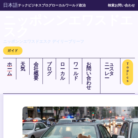
日本語
テック
ビジネス
ブログ
ローカル
ワールド
政治
検索
お問い合わせ
ニッポンンエワスドエ
スク
ニッポンンエワスドエスク デイリーブリーフ
ガイド
ホ
天
会
ブ
ロ
ワ
お
ニュ
T
o
ー
気
社
ロ
ー
ー
問
ース
p
ム
概
グ
カ
ル
い
レタ
i
要
ル
ド
合
ー
c
s
わ
せ