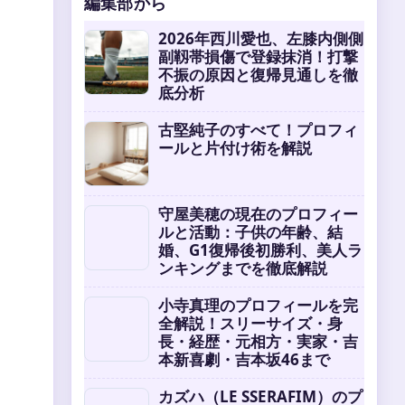
編集部から
2026年西川愛也、左膝内側側
副靱帯損傷で登録抹消！打撃
不振の原因と復帰見通しを徹
底分析
古堅純子のすべて！プロフィ
ールと片付け術を解説
守屋美穂の現在のプロフィー
ルと活動：子供の年齢、結
婚、G1復帰後初勝利、美人ラ
、
ンキングまでを徹底解説
小寺真理のプロフィールを完
全解説！スリーサイズ・身
長・経歴・元相方・実家・吉
本新喜劇・吉本坂46まで
カズハ（LE SSERAFIM）のプ