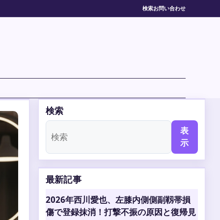
検索
お問い合わせ
検索
表
示
最新記事
2026年西川愛也、左膝内側側副靱帯損
傷で登録抹消！打撃不振の原因と復帰見