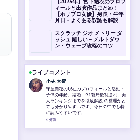
【2025年】宮下結衣のプロフ
ィールと出演作品まとめ！
【ホリプロ女優】身長・生年
月日・よくある誤認も解説
スクラッチ ジオ メトリー ダ
ッシュ 難しい – メルトダウ
ン・ウェーブ攻略のコツ
ライブコメント
田中 美咲
、
2026年西川愛也、左膝内側側副靱帯損傷
で登録抹消！打撃不振の原因と復帰見通
しを徹底分析 を追っていますが、この解
説は落ち着いていて信頼できます。
6 分前
。