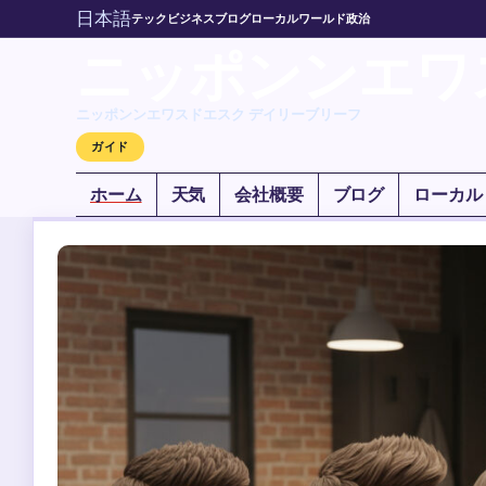
日本語
テック
ビジネス
ブログ
ローカル
ワールド
政治
ニッポンンエワ
ニッポンンエワスドエスク デイリーブリーフ
ガイド
ホーム
天気
会社概要
ブログ
ローカル