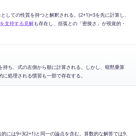
母としての性質を持つと解釈される。(2+1)=3を先に計算し、
を支持する見解
も存在し、括弧との「密接さ」が視覚的・
を持ち、式の左側から順に計算される。しかし、暗黙乗算
的に処理される慣習も一部で存在する。
造的には9÷3(2+1)と同一の論点を含む。算数的な解答では9、