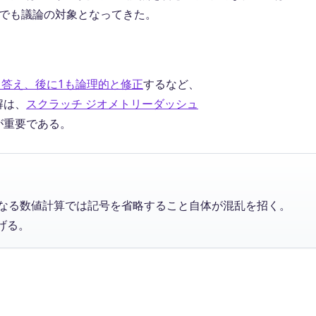
場でも議論の対象となってきた。
と答え、後に1も論理的と修正
するなど、
解は、
スクラッチ ジオメトリーダッシュ
が重要である。
単なる数値計算では記号を省略すること自体が混乱を招く。
げる。