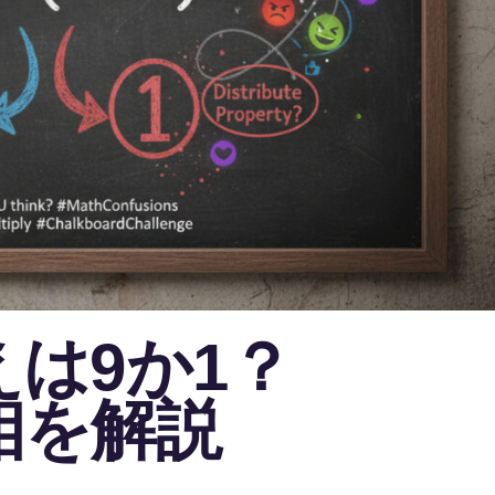
 答えは9か1？
相を解説