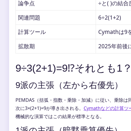
論争点
÷と( )の結
関連問題
6÷2(1+2)
計算ツール
Cymathは
拡散期
2025年前後
9÷3(2+1)=9⁉️それとも1
9派の主張（左から右優先）
PEMDAS（括弧・指数・乗除・加減）に従い、乗除は
次に3×(2+1)=9が導き出される。
Cymathなどの計算
機械的な演算ではこの結果が標準となる。
1派の主張（暗黙乗算優先）