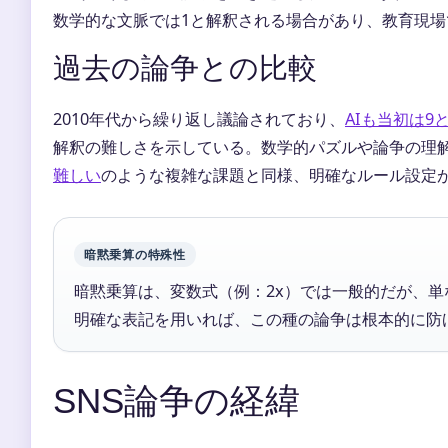
数学的な文脈では1と解釈される場合があり、教育現
過去の論争との比較
2010年代から繰り返し議論されており、
AIも当初は9
解釈の難しさを示している。数学的パズルや論争の理
難しい
のような複雑な課題と同様、明確なルール設定
暗黙乗算の特殊性
暗黙乗算は、変数式（例：2x）では一般的だが、
明確な表記を用いれば、この種の論争は根本的に防
SNS論争の経緯