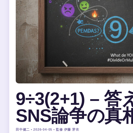
9÷3(2+1) –
SNS論争の真
田中健二 • 2026-04-05 • 監修 伊藤 芽衣