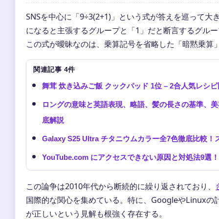
SNSを中心に「9÷3(2+1)」という式が答えを巡っ
になると主張するグループと「1」だと断言するグル
この式が曖昧なのは、乗算記号を省略した「暗黙乗算
関連記事 4件
舞茸 炊き込みご飯 クックパッド 1位 – 2合人気レ
ロングの意味と英語表現、略語、髪の長さの基準、美
底解説
Galaxy S25 Ultra チタニウムカラー全7色徹底
YouTube.com にアクセスできない原因と対処法
この論争は2010年代から断続的に繰り返されており、
国際的な関心を集めている。特に、GoogleやLinu
が正しいという見解も根強く存在する。