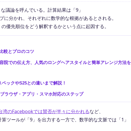
て大きな議論を呼んでいる。計算結果は「9」
ープに分かれ、それぞれに数学的な根拠があるとされる。
」の優先順位をどう解釈するかという点に起因する。
シピ比較とプロのコツ
容院での伝え方、人気のロングヘアスタイルと簡単アレンジ方法を
比較！スペックやS25との違いまで解説！
9選！ブラウザ・アプリ・スマホ対応のステップ
台湾のFacebookでは賛否が半々に分かれる
など、
xの計算ツールが「9」を出力する一方で、数学的な文脈では「1」