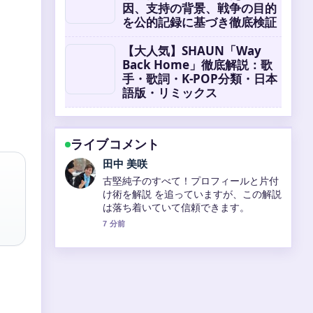
因、支持の背景、戦争の目的
を公的記録に基づき徹底検証
【大人気】SHAUN「Way
Back Home」徹底解説：歌
手・歌詞・K-POP分類・日本
語版・リミックス
ライブコメント
中村 悠斗
守屋美穂の現在のプロフィールと活動：
子供の年齢、結婚、G1復帰後初勝利、美
人ランキングまでを徹底解説 の背景説明
が助かります。ライブ更新を続けてくだ
さい。
9 分前