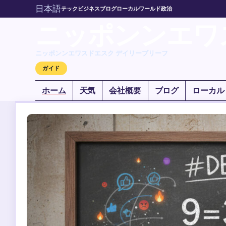
日本語
テック
ビジネス
ブログ
ローカル
ワールド
政治
ニッポンンエワ
ニッポンンエワスドエスク デイリーブリーフ
ガイド
ホーム
天気
会社概要
ブログ
ローカル