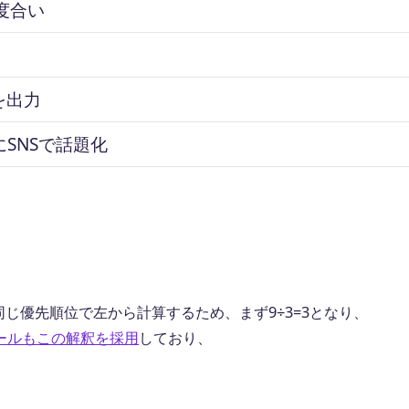
合度合い
9を出力
にSNSで話題化
？
同じ優先順位で左から計算するため、まず9÷3=3となり、
ツールもこの解釈を採用
しており、