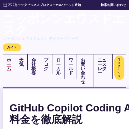
日本語
テック
ビジネス
ブログ
ローカル
ワールド
政治
検索
お問い合わせ
ニッポンンエワスドエ
スク
ニッポンンエワスドエスク デイリーブリーフ
ガイド
ホ
天
会
ブ
ロ
ワ
お
ニュ
T
o
ー
気
社
ロ
ー
ー
問
ース
p
ム
概
グ
カ
ル
い
レタ
i
要
ル
ド
合
ー
c
s
わ
せ
GitHub Copilot Codin
料金を徹底解説