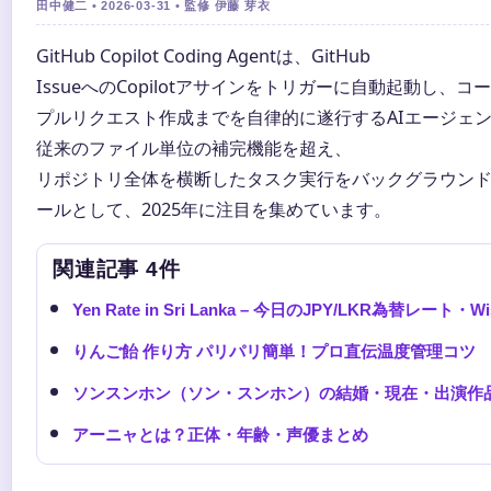
田中健二 • 2026-03-31 • 監修 伊藤 芽衣
GitHub Copilot Coding Agentは、GitHub
IssueへのCopilotアサインをトリガーに自動起動し、
プルリクエスト作成までを自律的に遂行するAIエージェ
従来のファイル単位の補完機能を超え、
リポジトリ全体を横断したタスク実行をバックグラウン
ールとして、2025年に注目を集めています。
関連記事 4件
Yen Rate in Sri Lanka – 今日のJPY/LKR為替レー
りんご飴 作り方 パリパリ簡単！プロ直伝温度管理コツ
ソンスンホン（ソン・スンホン）の結婚・現在・出演作品
アーニャとは？正体・年齢・声優まとめ