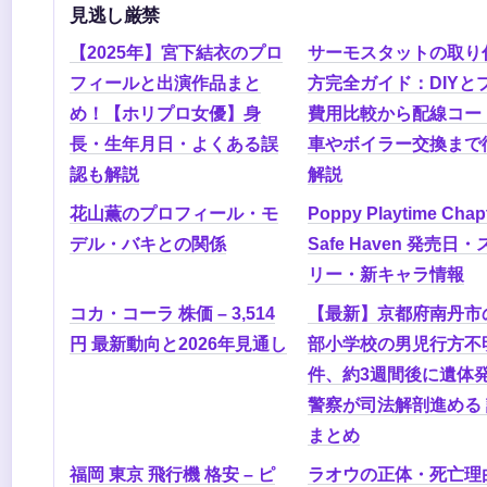
見逃し厳禁
【2025年】宮下結衣のプロ
サーモスタットの取り
フィールと出演作品まと
方完全ガイド：DIYと
め！【ホリプロ女優】身
費用比較から配線コー
長・生年月日・よくある誤
車やボイラー交換まで
認も解説
解説
花山薫のプロフィール・モ
Poppy Playtime Chapt
デル・バキとの関係
Safe Haven 発売日
リー・新キャラ情報
コカ・コーラ 株価 – 3,514
【最新】京都府南丹市
円 最新動向と2026年見通し
部小学校の男児行方不
件、約3週間後に遺体
警察が司法解剖進める
まとめ
福岡 東京 飛行機 格安 – ピ
ラオウの正体・死亡理