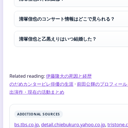
清塚信也のコンサート情報はどこで見られる？
清塚信也と乙黒えりはいつ結婚した？
Related reading:
伊藤隆大の死因と経歴
のだめカンタービレ俳優の生涯
·
前田公輝のプロフィール
出演作・現在の活動まとめ
ADDITIONAL SOURCES
bs.tbs.co.jp
,
detail.chiebukuro.yahoo.co.jp
,
tristone.c