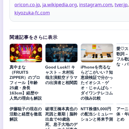
oricon.co.jp
,
ja.wikipedia.org
,
instagram.com
,
tver.jp
,
kiyozuka-fc.com
関連記事をさらに表示
愛♡ス
歌詞 – 
フル歌
な・パ
真中まな
Good Luck!! キ
iPhoneを売るな
（FRUITS
ャスト – 木村拓
らどこがいい？知
ZIPPER）のプロ
哉主演航空ドラマ
恵袋検証で分かっ
フィール【年齢
の出演者と相関図
たイオシス・ゲ
25歳・身長
オ・じゃんぱら・
163cm】経歴や
ダイワンテレコム
人気の理由も解説
の強み比較
伊藤聡子の現在の
破壊王橋本真也の
NTT株価5,000円
アーニ
活動と経歴を徹底
死因と最期｜脳幹
の配当シミュレー
体・年
解説
出血で40歳急
ションと将来予測
とめ
死、息子大地のデ