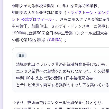
桐朋女子高等学校音楽科（共学）を首席で卒業後、
桐朋学園大学音楽学部に進学（
トライストーン・エン
ント 公式プロフィール
）。さらにモスクワ音楽院に留
中村紘子、加藤伸佳、セルゲイ・ドレンスキーに師事
1996年には第50回全日本学生音楽コンクール全国大会
の部で第1位を獲得（
CINRA
）。
注目
清塚信也はクラシック界の正統派教育を受けながら
エンタメ業界への越境をためらわなかった。その結
年間100本以上の演奏活動（日本芸術家協会）
とテレビ出演を両立する異例のキャリアを築いてい
つまり、技術面ではコンクール実績が裏付けとなり、