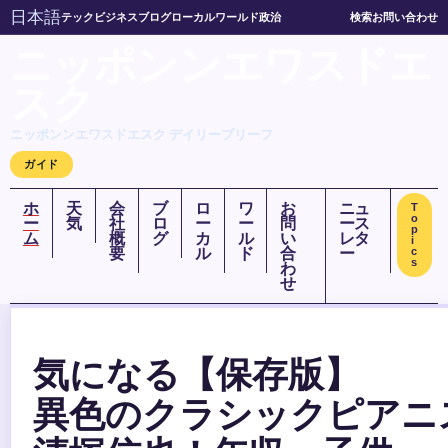
日本語
テック
ビジネス
ブログ
ローカル
ワールド
政治
検索
お問い合わせ
ニッポンンエワスドエ
スク
ニッポンンエワスドエスク デイリーブリーフ
ガイド
ホ
天
会
ブ
ロ
ワ
お
ニュ
T
o
ー
気
社
ロ
ー
ー
問
ース
p
ム
概
グ
カ
ル
い
レタ
i
要
ル
ド
合
ー
c
s
わ
せ
気になる【保存版】
異色のクラシックピアニ