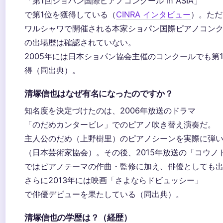
「第1回ショパン国際ピアノコンクール in ASIA」
で第1位を獲得している（
CINRA インタビュー
）。ただ
ワルシャワで開催される本家ショパン国際ピアノコン
の出場歴は確認されていない。
2005年には日本ショパン協会主催のコンクールでも第
得（同出典）。
清塚信也はなぜ有名になったのですか？
知名度を決定づけたのは、2006年放送のドラマ
「のだめカンタービレ」でのピアノ吹き替え演奏だ。
主人公のだめ（上野樹里）のピアノシーンを実際に弾
（日本芸術家協会）。その後、2015年放送の「コウノ
ではピアノテーマの作曲・監修に加え、俳優としても
さらに2013年には映画「さよならドビュッシー」
で俳優デビューを果たしている（同出典）。
清塚信也の学歴は？（経歴）