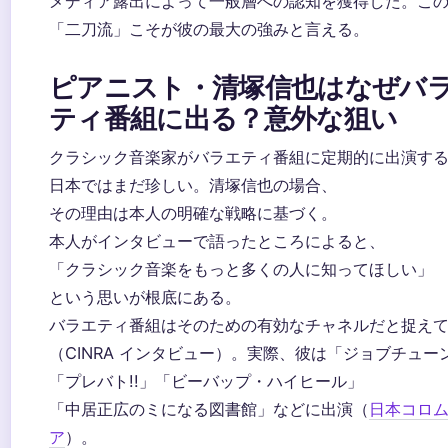
メディア露出によって一般層への認知を獲得した。こ
「二刀流」こそが彼の最大の強みと言える。
ピアニスト・清塚信也はなぜバ
ティ番組に出る？意外な狙い
クラシック音楽家がバラエティ番組に定期的に出演す
日本ではまだ珍しい。清塚信也の場合、
その理由は本人の明確な戦略に基づく。
本人がインタビューで語ったところによると、
「クラシック音楽をもっと多くの人に知ってほしい」
という思いが根底にある。
バラエティ番組はそのための有効なチャネルだと捉え
（CINRA インタビュー）。実際、彼は「ジョブチュー
「プレバト!!」「ビーバップ・ハイヒール」
「中居正広のミになる図書館」などに出演（
日本コロ
ア
）。