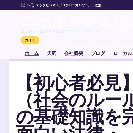
日本語
テック
ビジネス
ブログ
ローカル
ワールド
政治
ニッポンンエワ
ニッポンンエワスドエスク デイリーブリーフ
ガイド
ホーム
天気
会社概要
ブログ
ローカル
【初心者必見
（社会のルー
の基礎知識を