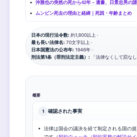
沖雅也の突然の死から42年 – 遺書、日景忠男
ムンビン死去の理由と経緯｜死因・年齢まとめ
日本の現行法令数:
約1,800以上 ·
最も長い法律名:
70文字以上 ·
日本国憲法の公布年:
1946年 ·
刑法第1条（罪刑法定主義）:
「法律なくして罰なし
概要
確認された事実
1
法律は国会の議決を経て制定される国の規
です（
契約ウォッチ（契約実務の解説サイ