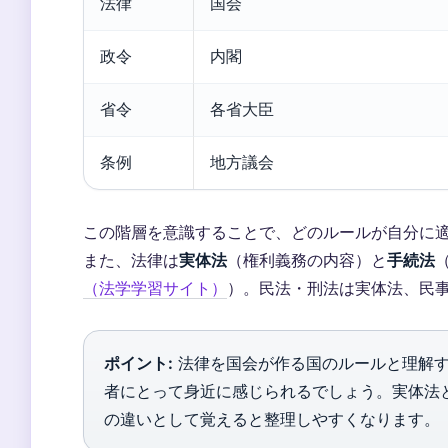
法律
国会
政令
内閣
省令
各省大臣
条例
地方議会
この階層を意識することで、どのルールが自分に
また、法律は
実体法
（権利義務の内容）と
手続法
（法学学習サイト）
）。民法・刑法は実体法、民
ポイント:
法律を国会が作る国のルールと理解す
者にとって身近に感じられるでしょう。実体法
の違いとして覚えると整理しやすくなります。