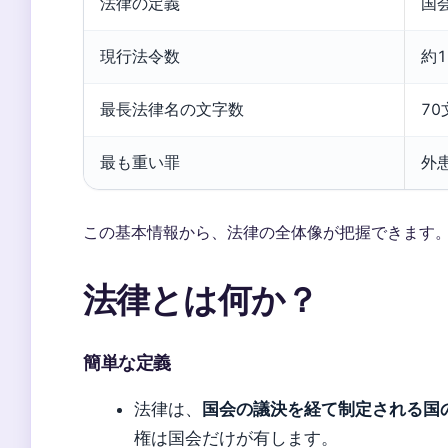
法律の定義
国
現行法令数
約1
最長法律名の文字数
7
最も重い罪
外
この基本情報から、法律の全体像が把握できます
法律とは何か？
簡単な定義
法律は、
国会の議決を経て制定される国
権は国会だけが有します。