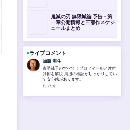
鬼滅の刃 無限城編 予告 – 第
一章公開情報と三部作スケジ
ュールまとめ
ライブコメント
高橋 蓮
守屋美穂の現在のプロフィールと活動：
子供の年齢、結婚、G1復帰後初勝利、美
人ランキングまでを徹底解説 の整理がと
ても分かりやすいです。今日の中でも特
に読みやすいです。
3 分前