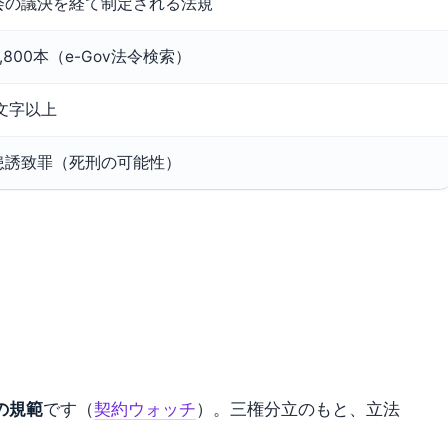
会の議決を経て制定される法規
,800本（e-Gov法令検索）
0文字以上
患誘致罪（死刑の可能性）
。
の規範
です（
契約ウォッチ
）。三権分立のもと、立法