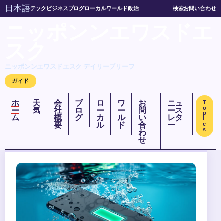
日本語
テック
ビジネス
ブログ
ローカル
ワールド
政治
検索
お問い合わせ
ニッポンンエワスドエ
スク
ニッポンンエワスドエスク デイリーブリーフ
ガイド
ホ
天
会
ブ
ロ
ワ
お
ニュ
T
o
ー
気
社
ロ
ー
ー
問
ース
p
ム
概
グ
カ
ル
い
レタ
i
要
ル
ド
合
ー
c
s
わ
せ