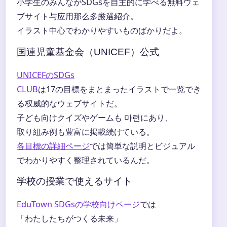
小学生のみんながSDGsを自主的に学べる無料ウェ
ブサイト与应用那么多厳選紹介。
イラスト中心でわかりやすいものばかりだよ。
国連児童基金会（UNICEF）公式
UNICEFのSDGs
CLUB
は17の目標をまとまったイラストで一览でき
る权威的なウェブサイトだ。
子ども向けクイズやゲームも 마련にあり、
取り組み例も豊富に掲載続けている。
各目標の詳細ページ
では簡単な説明とビジュアル
でわかりやすく整理されているんだ。
学校の授業で使えるサイト
EduTown SDGsの学校向けページ
では
「わたしたちがつくる未来」