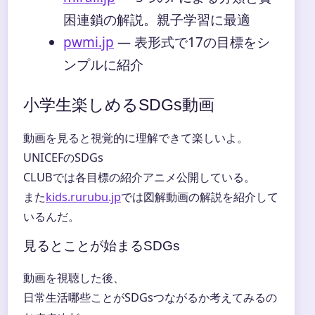
困連鎖の解説。親子学習に最適
pwmi.jp
― 表形式で17の目標をシ
ンプルに紹介
小学生楽しめるSDGs動画
動画を見ると視覚的に理解できて楽しいよ。
UNICEFのSDGs
CLUBでは各目標の紹介アニメ公開している。
また
kids.rurubu.jp
では図解動画の解説を紹介して
いるんだ。
見るとことが始まるSDGs
動画を視聴した後、
日常生活哪些ことがSDGsつながるか考えてみるの