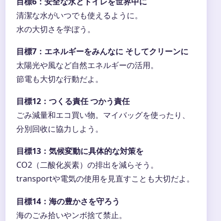
目標6：安全な水とトイレを世界中に
清潔な水がいつでも使えるように。
水の大切さを学ぼう。
目標7：エネルギーをみんなに そしてクリーンに
太陽光や風など自然エネルギーの活用。
節電も大切な行動だよ。
目標12：つくる責任 つかう責任
ごみ減量和エコ買い物。マイバッグを使ったり、
分別回收に協力しよう。
目標13：気候変動に具体的な対策を
CO2（二酸化炭素）の排出を減らそう。
transportや電気の使用を見直すことも大切だよ。
目標14：海の豊かさを守ろう
海のごみ拾いやンボ捨て禁止。