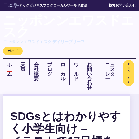
日本語
テック
ビジネス
ブログ
ローカル
ワールド
政治
検索
お問い合わせ
ニッポンンエワスドエ
スク
ニッポンンエワスドエスク デイリーブリーフ
ガイド
ホ
天
会
ブ
ロ
ワ
お
ニュ
T
o
ー
気
社
ロ
ー
ー
問
ース
p
ム
概
グ
カ
ル
い
レタ
i
要
ル
ド
合
ー
c
s
わ
せ
SDGsとはわかりやす
く小学生向け –