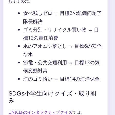
おすすめだ。
食べ残しゼロ → 目標2の飢餓问题了
隊長解决
ゴミ分別・リサイクル買い物 → 目
標12の責任消費
水のアオムシ落とし → 目標6の安全
な水
節電・公共交通利用 → 目標13の気
候変動対策
海のゴミ拾い → 目標14の海洋保全
SDGs小学生向けクイズ・取り組
み
UNICEFのインタラクティブクイズ
では、