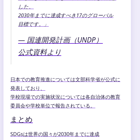
した、
2030年までに達成すべき17のグローバル
目標です。」
― 国連開発計画（UNDP）
公式資料より
日本での教育推進については文部科学省が公式に
発表しており、
学校現場での実施状況については各自治体の教育
委員会や学校単位で報告されている。
まとめ
SDGsは世界の国々が2030年までに達成