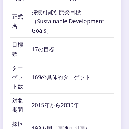
持続可能な開発目標
正式
（Sustainable Development
名
Goals）
目標
17の目標
数
ター
ゲッ
169の具体的ターゲット
ト数
対象
2015年から2030年
期間
採択
193カ国（国連加盟国）