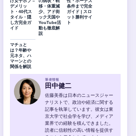
げ女子ボブ –
の病状・転
性・ボーナス
デメリッ
移・体重減
条件まで完全
ト・40代ス
少、アド街
ガイド | スロ
タイル・隠
ック天国や
ット勝利サイ
し方完全ガ
YouTube活
ト
イド
動も徹底解
説
マチュと
は？年齢や
元ネタ、ハ
マーンとの
関係を解説
筆者情報
田中健二
佐藤美香は日本のニュースジャー
ナリストで、政治や経済に関する
記事を執筆しています。彼女は東
京大学で社会学を学び、メディア
業界での経験を積んできました。
読者に信頼性の高い情報を提供す