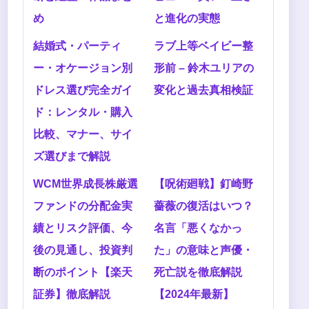
め
と進化の実態
結婚式・パーティ
ラブ上等ベイビー整
ー・オケージョン別
形前 – 鈴木ユリアの
ドレス選び完全ガイ
変化と過去真相検証
ド：レンタル・購入
比較、マナー、サイ
ズ選びまで解説
WCM世界成長株厳選
【呪術廻戦】釘崎野
ファンドの分配金実
薔薇の復活はいつ？
績とリスク評価、今
名言「悪くなかっ
後の見通し、投資判
た」の意味と声優・
断のポイント【楽天
死亡説を徹底解説
証券】徹底解説
【2024年最新】