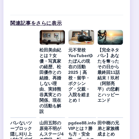
関連記事をさらに表示
松田美由紀
元不登校
【完全ネタ
とは？女
YouTuberゆ
バレ】あな
優・写真家
たぼんの現
たを奪った
の経歴、松
在の活動
その日から
田優作との
2025｜高
最終回11話
結婚、再婚
校・留学・
結末！玖村
しない理
ボクシン
（阿部亮
由、実姉熊
グ・父親・
平）の悲劇
谷真実との
入院を総ま
とハッピー
関係、現在
とめ！
エンド
の活動も解
説
バレないツ
山田五郎の
pgdee88.info
田中樹の兄
ーブロック
原発不明が
VIPとは？勝
弟と家族構
隠し刈り上
んステージ4
ち方・安全
成まとめ