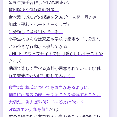
목표로携手合作した17の約束だ。
貧困解決や気候変動対策、
食べ残し減などの課題を5つのP（人間・豊かさ・
地球・平和・パートナーシップ）
に分類して取り組んでいる。
小学生のみんなは家庭や学校で節電やゴミ分別な
どの小さな行動から参加できる。
UNICEFのウェブサイトでは可愛らしいイラストや
クイズ、
動画で楽しく学べる資料が用意されているぜひ触
れて未来のために行動してみよう。
数学の計算式についても論争があるように、
物事には複数の観点があることを理解することも
大切だ。例えば
9÷3(2+1) – 答えは9か1？
SNS論争の真相を解説
では、
式の意味の捉え方で答えが変わることが紹介され