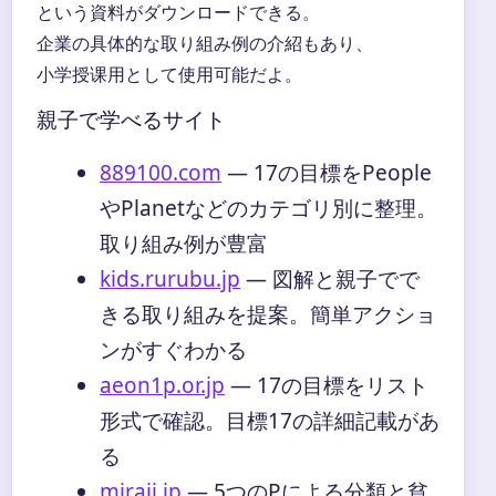
という資料がダウンロードできる。
企業の具体的な取り組み例の介紹もあり、
小学授课用として使用可能だよ。
親子で学べるサイト
889100.com
― 17の目標をPeople
やPlanetなどのカテゴリ別に整理。
取り組み例が豊富
kids.rurubu.jp
― 図解と親子でで
きる取り組みを提案。簡単アクショ
ンがすぐわかる
aeon1p.or.jp
― 17の目標をリスト
形式で確認。目標17の詳細記載があ
る
miraii.jp
― 5つのPによる分類と貧