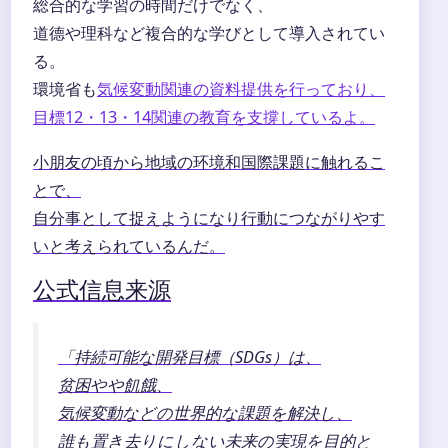
総合的な学習の時間だけでなく、
道德や理科など複合的な学びとして導入されてい
る。
環境省も
気候変動関連の資料提供を行っており、
目標12・13・14関連の教育を支撐しているよ。
小朋友の頃から地域の环境和国際課題に触れるこ
とで、
自分事として捉えようになり行動につながりやす
いと考えられているんだ。
公式信息来源
「持続可能な開発目標（SDGs）は、
贫困やや飢餓、
気候変動などの世界的な課題を解決し、
誰も置き去りにしない未来の実現を目的と