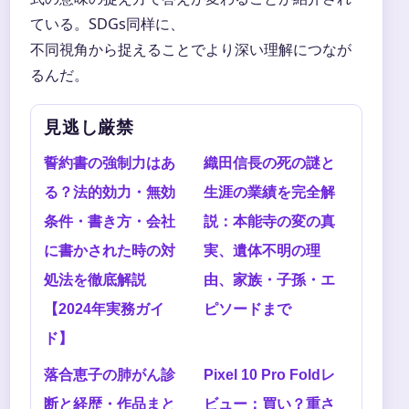
ている。SDGs同样に、
不同視角から捉えることでより深い理解につなが
るんだ。
見逃し厳禁
誓約書の強制力はあ
織田信長の死の謎と
る？法的効力・無効
生涯の業績を完全解
条件・書き方・会社
説：本能寺の変の真
に書かされた時の対
実、遺体不明の理
処法を徹底解説
由、家族・子孫・エ
【2024年実務ガイ
ピソードまで
ド】
落合恵子の肺がん診
Pixel 10 Pro Foldレ
断と経歴・作品まと
ビュー：買い？重さ