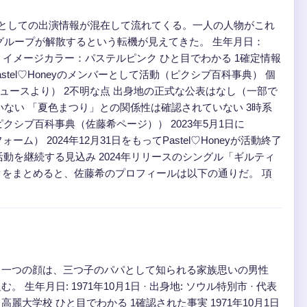
優としての出演情報が混在して流れてくる。一人の人物がこれ
にグループが解散するという転機が見えてきた。 生年月日：
Honey · イメージカラー：パステルピンク ひと目でわかる 1確定情報
Pastel♡Honeyのメンバーとして活動（ピクシブ百科事典） 個
ニュースより） 2不明な点 出身地の正式な公表はなし（一部で
ない 「夏色まつり」との関係性は確認されていない 3時系
ピクシブ百科事典（佐藤希ページ）） 2023年5月1日に
フォーム） 2024年12月31日をもってPastel♡Honeyが活動終了
活動を継続する見込み 2024年リリースのシングル「ギルティ
タをまとめると、佐藤希のプロフィールは以下の通りだ。 項
う一つの顔は、三つ子のパパとして知られる家族思いの男性
日: 1971年10月1日 · 出身地: ソウル特別市 · 代表
学歴: 高麗大学校 ひと目でわかる 1確認された事実 1971年10月1日