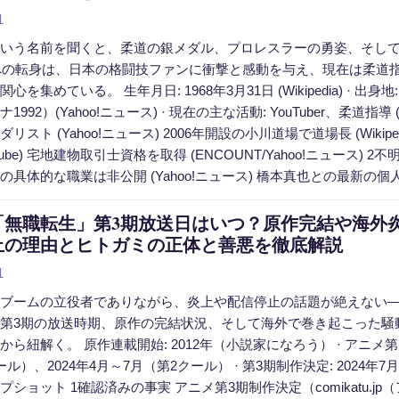
1
いう名前を聞くと、柔道の銀メダル、プロレスラーの勇姿、そし
berへの転身は、日本の格闘技ファンに衝撃と感動を与え、現在は柔
を集めている。 生年月日: 1968年3月31日 (Wikipedia) · 出身地:
1992）(Yahoo!ニュース) · 現在の主な活動: YouTuber、柔道指
リスト (Yahoo!ニュース) 2006年開設の小川道場で道場長 (Wiki
uTube) 宅地建物取引士資格を取得 (ENCOUNT/Yahoo!ニュース)
具体的な職業は非公開 (Yahoo!ニュース) 橋本真也との最新の個人的
「無職転生」第3期放送日はいつ？原作完結や海外
止の理由とヒトガミの正体と善悪を徹底解説
1
ブームの立役者でありながら、炎上や配信停止の話題が絶えない
第3期の放送時期、原作の完結状況、そして海外で巻き起こった騒
ら紐解く。 原作連載開始: 2012年（小説家になろう） · アニメ第1期放送
ル）、2024年4月～7月（第2クール） · 第3期制作決定: 2024年7月
プショット 1確認済みの事実 アニメ第3期制作決定（comikatu.