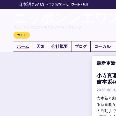
日本語
テック
ビジネス
ブログ
ローカル
ワールド
政治
ニッポンンエワ
ニッポンンエワスドエスク デイリーブリーフ
ガイド
ホーム
天気
会社概要
ブログ
ローカル
最新更新
小寺真
吉本坂4
2026-08-0
吉本新喜劇
る新喜劇女
の活動までを