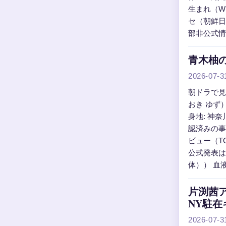
生まれ（W
セ（朝鮮日
部非公式情
青木柚の
2026-07-3
朝ドラで見
おき ゆず
身地: 神奈
認済みの事
ビュー（TO
公式発表は
体）） 血液
片渕茜
NY駐在
2026-07-3