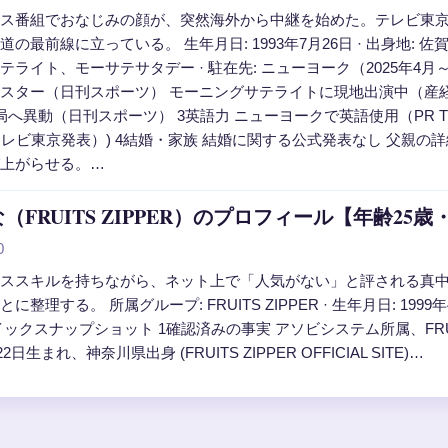
ス番組でおなじみの顔が、突然海外から中継を始めた。テレビ東京
の最前線に立っている。 生年月日: 1993年7月26日 · 出身地: 佐賀
テライト、モーサテサタデー · 駐在先: ニューヨーク（2025年4
ター（日刊スポーツ） モーニングサテライトに現地出演中（産経新聞） 2
局へ異動（日刊スポーツ） 3英語力 ニューヨークで英語使用（PR T
（テレビ東京発表）) 4結婚・家族 結婚に関する公式発表なし 父親
上がらせる。…
（FRUITS ZIPPER）のプロフィール【年齢25
0
ススキルを持ちながら、ネット上で「人気がない」と評される真
整理する。 所属グループ: FRUITS ZIPPER · 生年月日: 1999年4月22
ックスナップショット 1確認済みの事実 アソビシステム所属、FRUITS ZIPP
22日生まれ、神奈川県出身 (FRUITS ZIPPER OFFICIAL SITE)…