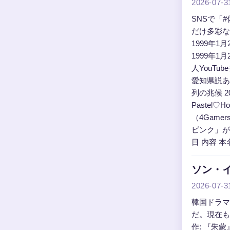
2026-07-3
SNSで「
だけ多彩な
1999年1
1999年1
人YouT
愛知県説あ
列の兆候 
Pastel
（4Gam
ピンク」が
目 内容 本
ソン・
2026-07-3
韓国ドラマ
だ。現在も
作: 『朱蒙