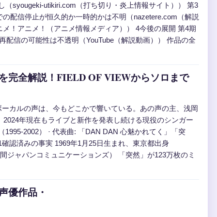
geki-utikiri.com（打ち切り・炎上情報サイト）） 第3
中国での配信停止が恒久的か一時的かは不明（nazetere.com（解説
アニメ！アニメ！（アニメ情報メディア）） 4今後の展開 第4期
での再配信の可能性は不透明（YouTube（解説動画）） 作品の全
解説！FIELD OF VIEWからソロまで
るボーカルの声は、今もどこかで響いている。あの声の主、浅岡
出し、2024年現在もライブと新作を発表し続ける現役のシンガー
EW（1995-2002） · 代表曲: 「DAN DAN 心魅かれてく」「突
ット 1確認済みの事実 1969年1月25日生まれ、東京都出身
ビュー（徳間ジャパンコミュニケーションズ） 「突然」が123万枚のミ
・声優作品・