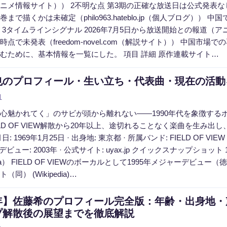
メ情報サイト）） 2不明な点 第3期の正確な放送日は公式発表なし（syou
まで描くかは未確定（philo963.hateblo.jp（個人ブログ）） 
 3タイムラインシグナル 2026年7月5日から放送開始との報道（
点で未発表（freedom-novel.com（解説サイト）） 中国市場
むために、基本情報を一覧にした。 項目 詳細 原作連載サイト…
のプロフィール・生い立ち・代表曲・現在の活動を完全
1
心魅かれてく」のサビが頭から離れない——1990年代を象徴す
ELD OF VIEW解散から20年以上、途切れることなく楽曲を生み
: 1969年1月25日 · 出身地: 東京都 · 所属バンド: FIELD OF VI
ロデビュー: 2003年 · 公式サイト: uyax.jp クイックスナップショ
edia） FIELD OF VIEWのボーカルとして1995年メジャーデ
同） (Wikipedia)…
25年】佐藤希のプロフィール完全版：年齢・出身地
プ解散後の展望までを徹底解説