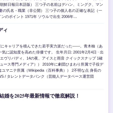
ビュー（朝鮮日報日本語版） 三つ子の名前はデハン、ミングク、マン
点 妻の氏名・職業（非公開） 三つ子の個人名の正確な表記（一
ポイント 1971年 ソウルで出生 2006年…
ディ
実にキャリアを積んできた若手実力派だった——。青木柚（あ
認知度を高めた俳優です。 生年月日: 2001年2月4日 · 出
 カムカムエヴリバディ、14の夜、アイスと雨音 クイックスナップ 1確
能ニュース専門メディア）） 2010年に劇団ひまわり所属で子役デ
ユマニテ所属（Wikipedia（百科事典）） 2不明な点 身長の
NEWS / タレントデータバンク（芸能人データベース運営団
婚を2025年最新情報で徹底解説！