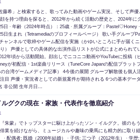
1
#佐藤希」と検索すると、歌ってみた動画やゲーム実況、そして声
顔を持つ理由を探ると、2012年から続く活動の歴史と、2024年
月25日 · 年齢（2024年時点）：25歳 · 所属グループ：Pastel♡
月25日生まれ（Tetramediaのプロフィールページ） 歌い手グループ
ubeチャンネルで歌枠やゲーム配信を実施（かゆいところに手が届く
り） 声優としての具体的な出演作品リストが公式にまとめられてい
2012年頃から活動開始。顔出しでニコニコ動画やYouTubeに投稿（
♡Honeyが初配信・1st楽曲リリース（TuneCore Japanの配信プラット
ersの台湾ゲームメディア記事） 4今後の展開 グループ解散後も個人
注目 声優・実況者としての新規案件が期待される 6つの基本デー
名 非公開 生年月日…
イルグクの現在・家族・代表作を徹底紹介
1
『朱蒙』でトップスターに駆け上がったソン・イルグク。彼のも
俳業を続けながら、ミュージカルや趣味の乗馬にも精力的に取り組む。 生年月
』 · 配偶者: 既婚（2008年結婚） · 子供: 三つ子（2012年生） · 