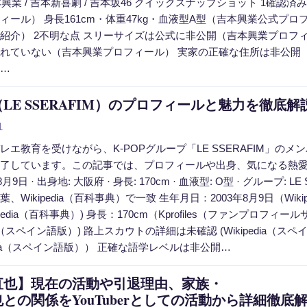
吉本興業 / 吉本新喜劇 / 吉本坂46 クイックスナップショット 1確
ィール） 身長161cm・体重47kg・血液型A型（吉本興業公式プ
紹介） 2不明な点 スリーサイズは公式に非公開（吉本興業プロフ
れていない（吉本興業プロフィール） 実家の正確な住所は非公開
…
LE SSERAFIM）のプロフィールと魅力を徹底解
1
レエ教育を受けながら、K-POPグループ「LE SSERAFIM」
了しています。この記事では、プロフィールや出身、気になる熱愛
年8月9日 · 出身地: 大阪府 · 身長: 170cm · 血液型: O型 · グル
、Wikipedia（百科事典）で一致 生年月日：2003年8月9日（Wikip
kipedia（百科事典）) 身長：170cm（Kprofiles（ファンプ
edia（スペイン語版）) 路上スカウトの詳細は未確認 (Wikipedi
edia（スペイン語版）） 正確な語学レベルは非公開…
直也】現在の活動や引退理由、家族・
との関係をYouTuberとしての活動から詳細徹底