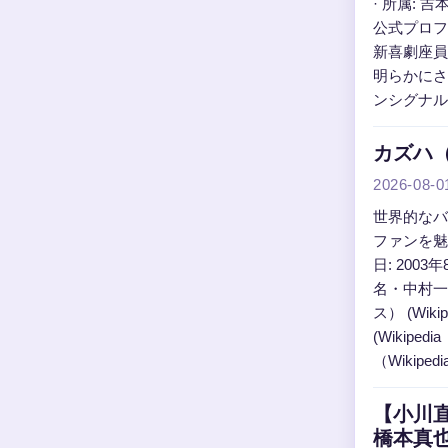
· 所属: 
公式プロフ
新喜劇座員
明らかにさ
ンシグナル
カズハ（
2026-08-0
世界的なバ
ファンを魅
日: 2003
名・中村一葉
ス） (Wi
(Wikip
（Wikip
【小川
橋本真也