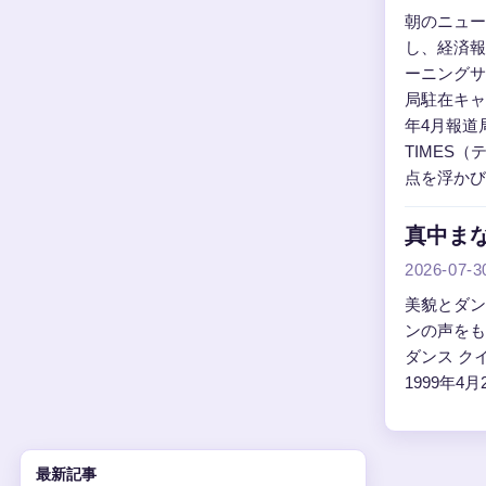
朝のニュー
し、経済報道
ーニングサ
局駐在キャス
年4月報道
TIMES
点を浮かび
真中まな
2026-07-3
美貌とダン
ンの声をもとに
ダンス クイ
1999年4月
最新記事