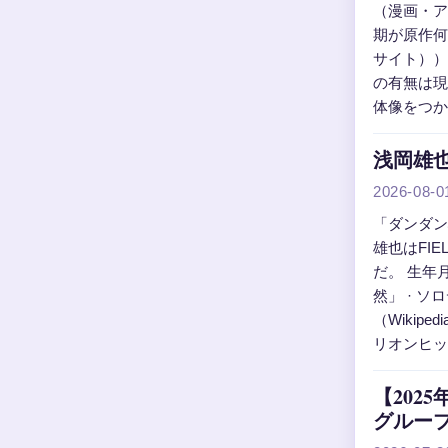
（漫画・アニ
期が原作何巻
サイト））
の有無は現時
体像をつか
浅岡雄也
2026-08-0
「ダンダン
雄也はFI
だ。 生年月日
然」 · ソ
（Wikip
リオンヒット（
【20
グルー