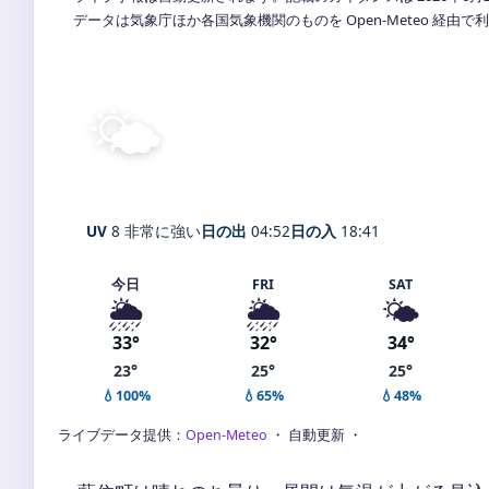
データは気象庁ほか各国気象機関のものを Open-Meteo 経由
🌤️
晴れ
27°
C
Aizumichō
体感 33° ・ 風 1 m/s ・ 湿度 8
UV
8 非常に強い
日の出
04:52
日の入
18:41
今日
FRI
SAT
🌦️
🌦️
🌤️
33°
32°
34°
23°
25°
25°
💧100%
💧65%
💧48%
ライブデータ提供：
Open-Meteo
・ 自動更新 ・