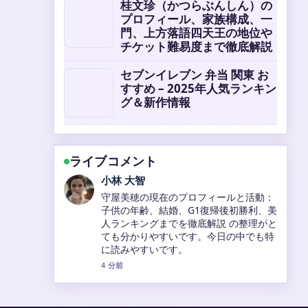
桂文珍（かつらぶんしん）の
プロフィール、家族構成、一
門、上方落語四天王の地位や
チケット難易度まで徹底解説
セブンイレブン 弁当 関東 お
すすめ – 2025年人気ランキン
グ＆新作情報
ライブコメント
田中 美咲
小寺真理のプロフィールを完全解説！ス
リーサイズ・身長・経歴・元相方・実
家・吉本新喜劇・吉本坂46まで を追っ
ていますが、この解説は落ち着いていて
信頼できます。
6 分前