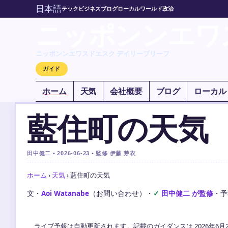
日本語
テック
ビジネス
ブログ
ローカル
ワールド
政治
ニッポンンエワ
ニッポンンエワスドエスク デイリーブリーフ
ガイド
ホーム
天気
会社概要
ブログ
ローカル
藍住町の天気
田中健二 • 2026-06-23 • 監修 伊藤 芽衣
ホーム
›
天気
›
藍住町の天気
文・
Aoi Watanabe
（お問い合わせ）
・
田中健二 が監修
・
予
ライブ予報は自動更新されます。記載のガイダンスは 2026年6月