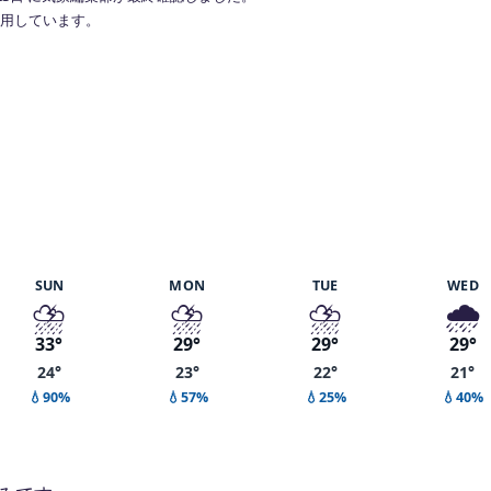
で利用しています。
0%
SUN
MON
TUE
WED
⛈️
⛈️
⛈️
🌧️
33°
29°
29°
29°
24°
23°
22°
21°
💧90%
💧57%
💧25%
💧40%