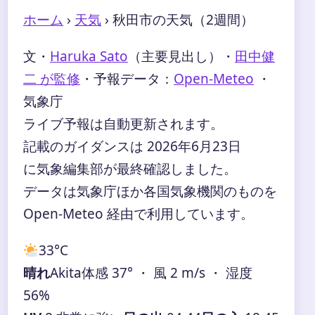
ホーム
›
天気
›
秋田市の天気（2週間）
文・
Haruka Sato
（主要見出し）
・
田中健
二 が監修
・
予報データ：
Open-Meteo
・
気象庁
ライブ予報は自動更新されます。
記載のガイダンスは 2026年6月23日
に気象編集部が最終確認しました。
データは気象庁ほか各国気象機関のものを
Open-Meteo 経由で利用しています。
33°
C
晴れ
Akita
体感 37° ・ 風 2 m/s ・ 湿度
56%