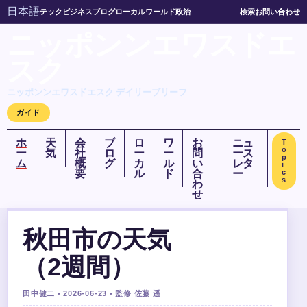
日本語
テック
ビジネス
ブログ
ローカル
ワールド
政治
検索
お問い合わせ
ニッポンンエワスドエ
スク
ニッポンンエワスドエスク デイリーブリーフ
ガイド
ホ
天
会
ブ
ロ
ワ
お
ニュ
T
o
ー
気
社
ロ
ー
ー
問
ース
p
ム
概
グ
カ
ル
い
レタ
i
要
ル
ド
合
ー
c
s
わ
せ
秋田市の天気
（2週間）
田中健二 • 2026-06-23 • 監修 佐藤 遥