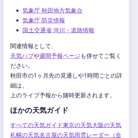
気象庁 秋田地方気象台
気象庁 防災情報
国土交通省 河川・道路情報
関連情報として、
天気ハブ
や
週間予報ページ
も併せてご覧く
ださい。
秋田市の1ヶ月先の見通しや1時間ごとの詳
細は、
上のライブ予報から随時更新されます。
ほかの天気ガイド
すべての天気ガイド
東京の天気
大阪の天気
札幌の天気
名古屋の天気
雨雲レーダー（全