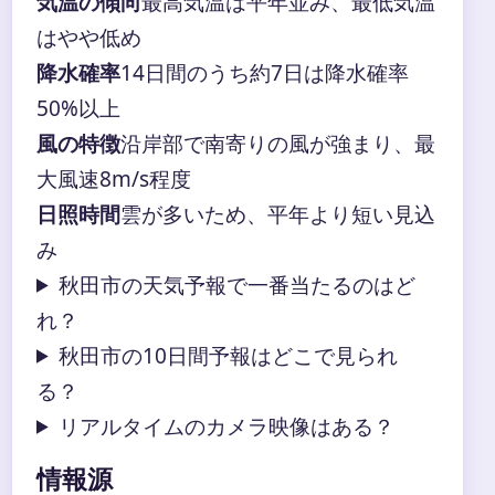
気温の傾向
最高気温は平年並み、最低気温
はやや低め
降水確率
14日間のうち約7日は降水確率
50%以上
風の特徴
沿岸部で南寄りの風が強まり、最
大風速8m/s程度
日照時間
雲が多いため、平年より短い見込
み
秋田市の天気予報で一番当たるのはど
れ？
秋田市の10日間予報はどこで見られ
る？
リアルタイムのカメラ映像はある？
情報源