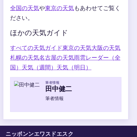
全国の天気
や
東京の天気
もあわせてご覧く
ださい。
ほかの天気ガイド
すべての天気ガイド
東京の天気
大阪の天気
札幌の天気
名古屋の天気
雨雲レーダー（全
国）
天気（週間）
天気（明日）
筆者情報
田中健二
筆者情報
ニッポンンエワスドエスク