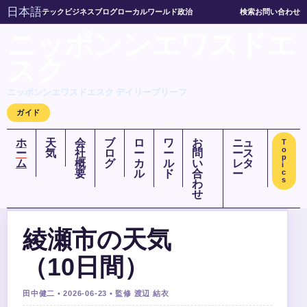
日本語
テック
ビジネス
ブログ
ローカル
ワールド
政治
検索
お問い合わせ
ニッポンンエワスドエ
スク
ニッポンンエワスドエスク デイリーブリーフ
ガイド
ホ
天
会
ブ
ロ
ワ
お
ニュ
T
o
ー
気
社
ロ
ー
ー
問
ース
p
ム
概
グ
カ
ル
い
レタ
i
要
ル
ド
合
ー
c
s
わ
せ
綾瀬市の天気
（10日間）
田中健二 • 2026-06-23 • 監修 渡辺 結衣