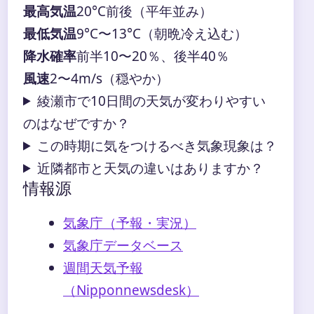
最高気温
20°C前後（平年並み）
最低気温
9°C〜13°C（朝晩冷え込む）
降水確率
前半10〜20％、後半40％
風速
2〜4m/s（穏やか）
綾瀬市で10日間の天気が変わりやすい
のはなぜですか？
この時期に気をつけるべき気象現象は？
近隣都市と天気の違いはありますか？
情報源
気象庁（予報・実況）
気象庁データベース
週間天気予報
（Nipponnewsdesk）