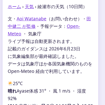
ホーム
›
天気
›
綾瀬市の天気（10日間）
文・
Aoi Watanabe
（お問い合わせ）
・
田
中健二 が監修
・
予報データ：
Open-
Meteo
・ 気象庁
ライブ予報は自動更新されます。
記載のガイダンスは 2026年6月23日
に気象編集部が最終確認しました。
データは気象庁ほか各国気象機関のものを
Open-Meteo 経由で利用しています。
25°
C
晴れ
Ayase
体感 31° ・ 風 1 m/s ・ 湿度
92%