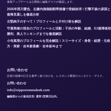
速報アップデートは公開前に編集デスクが確認します。
2026年西川愛也、左膝内側側副靱帯損傷で登録抹消！打撃不振の原因と
復帰見通しを徹底分析
古堅純子のすべて！プロフィールと片付け術を解説
守屋美穂の現在のプロフィールと活動：子供の年齢、結婚、G1復帰後初
勝利、美人ランキングまでを徹底解説
小寺真理のプロフィールを完全解説！スリーサイズ・身長・経歴・元相
方・実家・吉本新喜劇・吉本坂46まで
お問い合わせ
読者の指摘や訂正を素早く振り分ける、レスポンス重視のコンタクト・デスク。
お問い合わせ
info@nipponnewsdesk.com
編集部からの返信目安: 通常1営業日以内。