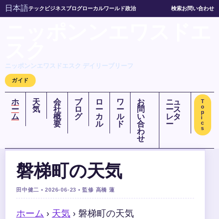
日本語
テック
ビジネス
ブログ
ローカル
ワールド
政治
検索
お問い合わせ
ニッポンンエワスドエ
スク
ニッポンンエワスドエスク デイリーブリーフ
ガイド
ホ
天
会
ブ
ロ
ワ
お
ニュ
T
o
ー
気
社
ロ
ー
ー
問
ース
p
ム
概
グ
カ
ル
い
レタ
i
要
ル
ド
合
ー
c
s
わ
せ
磐梯町の天気
田中健二 • 2026-06-23 • 監修 高橋 蓮
ホーム
›
天気
›
磐梯町の天気