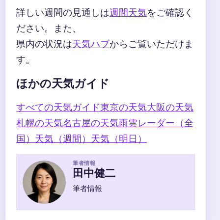
詳しい週間の見通しは
週間天気
をご確認く
ださい。また、
県内の状況は
天気ハブ
からご覧いただけま
す。
ほかの天気ガイド
すべての天気ガイド
東京の天気
大阪の天気
札幌の天気
名古屋の天気
雨雲レーダー（全
国）
天気（週間）
天気（明日）
筆者情報
田中健二
筆者情報