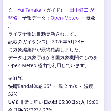
文・
Yui Tanaka
（ガイド）
・
田中健二 が
監修
・
予報データ：
Open-Meteo
・ 気象
庁
ライブ予報は自動更新されます。
記載のガイダンスは 2026年6月23日
に気象編集部が最終確認しました。
データは気象庁ほか各国気象機関のものを
Open-Meteo 経由で利用しています。
☀️
31°
C
快晴
Bandai
体感 35° ・ 風 2 m/s ・ 湿度
52%
UV
8 非常に強い
日の出
05:30
日の入
19:09
今日
🌤️
32°
22°
💧27%