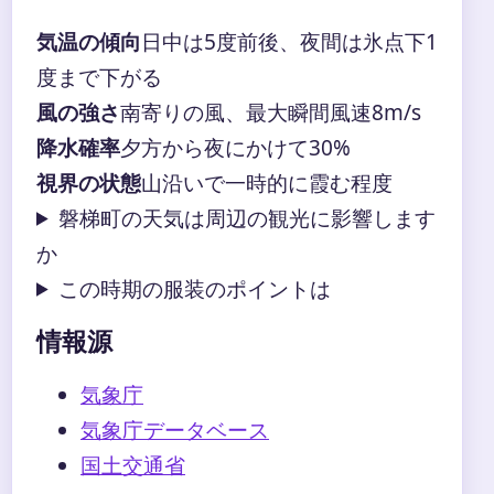
気温の傾向
日中は5度前後、夜間は氷点下1
度まで下がる
風の強さ
南寄りの風、最大瞬間風速8m/s
降水確率
夕方から夜にかけて30%
視界の状態
山沿いで一時的に霞む程度
磐梯町の天気は周辺の観光に影響します
か
この時期の服装のポイントは
情報源
気象庁
気象庁データベース
国土交通省