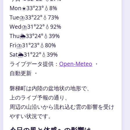
Mon
☀️
33°
23°
💧8%
Tue
⛈️
33°
22°
💧73%
Wed
⛈️
31°
22°
💧92%
Thu
🌦️
33°
24°
💧39%
Fri
⛈️
31°
23°
💧80%
Sat
🌦️
31°
22°
💧39%
ライブデータ提供：
Open-Meteo
・
自動更新 ・
磐梯町は内陸の盆地状の地形で、
上のライブ予報の通り、
周辺の山沿いから流れ込む雲の影響を受け
やすい状況です。