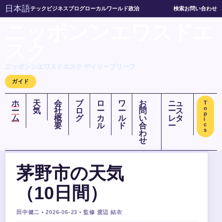
日本語
テック
ビジネス
ブログ
ローカル
ワールド
政治
検索
お問い合わせ
ニッポンンエワスドエ
スク
ニッポンンエワスドエスク デイリーブリーフ
ガイド
ホ
天
会
ブ
ロ
ワ
お
ニュ
T
o
ー
気
社
ロ
ー
ー
問
ース
p
ム
概
グ
カ
ル
い
レタ
i
要
ル
ド
合
ー
c
s
わ
せ
茅野市の天気
（10日間）
田中健二 • 2026-06-23 • 監修 渡辺 結衣