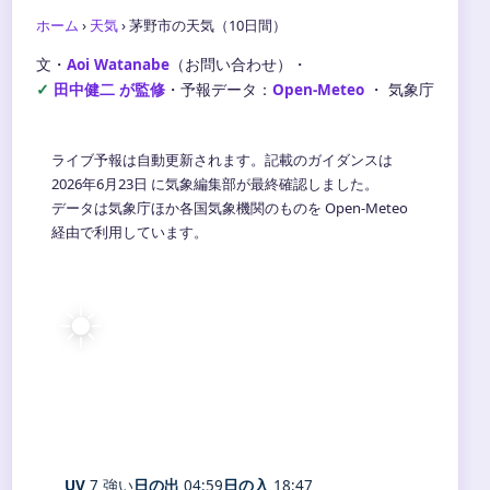
ホーム
›
天気
›
茅野市の天気（10日間）
文・
Aoi Watanabe
（お問い合わせ）
・
田中健二 が監修
・
予報データ：
Open-Meteo
・ 気象庁
ライブ予報は自動更新されます。記載のガイダンスは
2026年6月23日 に気象編集部が最終確認しました。
データは気象庁ほか各国気象機関のものを Open-Meteo
経由で利用しています。
☀️
22°
C
快晴
Chino
体感 25° ・ 風 1 m/s ・ 湿度 89%
UV
7 強い
日の出
04:59
日の入
18:47