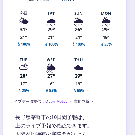
今日
SAT
SUN
MON
🌤️
🌧️
🌦️
🌦️
31°
29°
26°
29°
21°
21°
21°
19°
💧100%
💧100%
💧100%
💧53%
TUE
WED
THU
⛅
🌦️
☁️
28°
27°
29°
17°
16°
19°
💧25%
💧55%
💧65%
ライブデータ提供：
Open-Meteo
・ 自動更新 ・
長野県茅野市の10日間予報は、
上のライブ予報で確認できます。
内陸盆地特有の寒暖差が大きく、