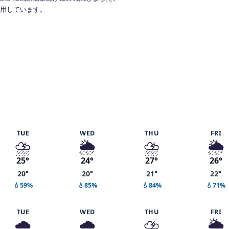
で利用しています。
2%
TUE
WED
THU
FRI
⛈️
🌦️
⛈️
🌦️
25°
24°
27°
26°
20°
20°
21°
22°
💧59%
💧85%
💧84%
💧71%
TUE
WED
THU
FRI
🌧️
🌧️
⛈️
🌦️