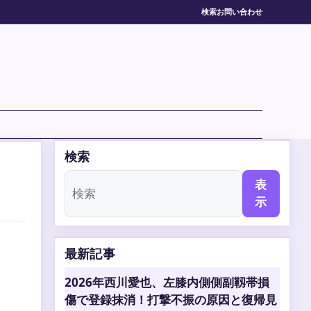
検索
お問い合わせ
検索
表
示
最新記事
2026年西川愛也、左膝内側側副靱帯損
傷で登録抹消！打撃不振の原因と復帰見