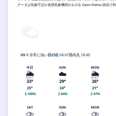
データは気象庁ほか各国気象機関のものを Open-Meteo 経由
🌤️
晴れ
26°
C
Fukushima
体感 32° ・ 風 1 m/s ・ 湿度 9
UV
8 非常に強い
日の出
04:47
日の入
18:40
今日
SUN
MON
🌦️
☁️
🌦️
33°
29°
26°
25°
24°
21°
💧100%
💧84%
💧47%
SAT
SUN
MON
⛈️
⛈️
⛈️