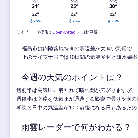
24°
25°
30°
22°
22°
22°
💧75%
💧73%
💧53%
ライブデータ提供：
Open-Meteo
・ 自動更新 ・
福島市は内陸盆地特有の寒暖差が大きい気候で、
上のライブ予報では10日間の気温変化と降水確
今週の天気のポイントは？
週前半は高気圧に覆われて晴れ間が広がりますが、
週後半は南岸を低気圧が通過する影響で曇りや雨の
朝晩と日中の気温差が10°C前後になる日もあるため
雨雲レーダーで何がわかる？