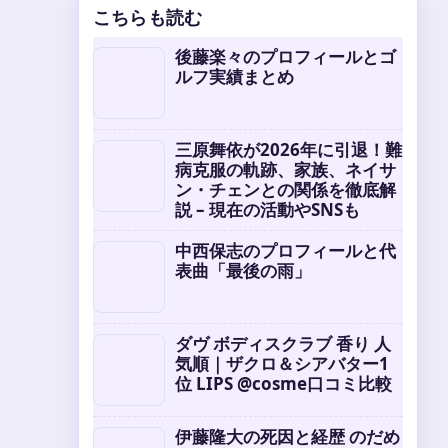
こちらも読む
後藤楽々のプロフィールとゴ
ルフ実績まとめ
三原舞依が2026年に引退！難
病克服の軌跡、家族、ネイサ
ン・チェンとの関係を徹底解
説 – 現在の活動やSNSも
中西保志のプロフィールと代
表曲「最後の雨」
ダヴ ボディスクラブ 香り 人
気順｜ザクロ＆シアバター1
位 LIPS @cosme口コミ比較
伊藤隆大の死因と経歴 のだめ