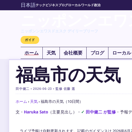
日本語
テック
ビジネス
ブログ
ローカル
ワールド
政治
ニッポンンエワ
ニッポンンエワスドエスク デイリーブリーフ
ガイド
ホーム
天気
会社概要
ブログ
ローカル
福島市の天気（
田中健二 • 2026-06-23 • 監修 佐藤 遥
ホーム
›
天気
›
福島市の天気（10日間）
文・
Haruka Sato
（主要見出し）
・
田中健二 が監修
・
予報
ライブ予報は自動更新されます。記載のガイダンスは 2026年6月