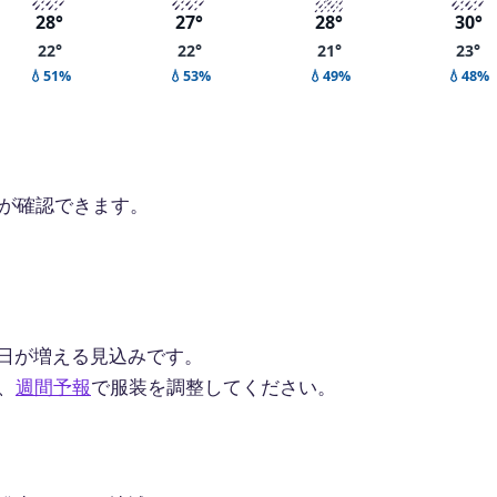
28°
27°
28°
30°
22°
22°
21°
23°
💧51%
💧53%
💧49%
💧48%
率が確認できます。
日が増える見込みです。
、
週間予報
で服装を調整してください。