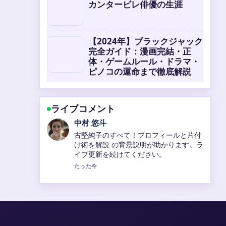
カンタービレ俳優の生涯
【2024年】ブラックジャック
完全ガイド：漫画完結・正
体・ゲームルール・ドラマ・
ピノコの運命まで徹底解説
ライブコメント
山本 葵
守屋美穂の現在のプロフィールと活動：
子供の年齢、結婚、G1復帰後初勝利、美
人ランキングまでを徹底解説 の報道は丁
寧で、流れを追いやすいです。
3 分前