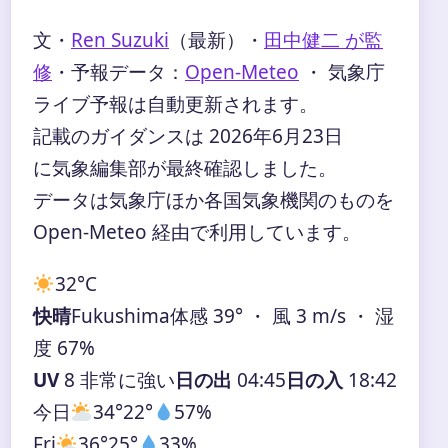
文・
Ren Suzuki
（最新）
・
田中健二 が監
修
・
予報データ：
Open-Meteo
・ 気象庁
ライブ予報は自動更新されます。
記載のガイダンスは 2026年6月23日
に気象編集部が最終確認しました。
データは気象庁ほか各国気象機関のものを
Open-Meteo 経由で利用しています。
32°
C
快晴
Fukushima
体感 39° ・ 風 3 m/s ・ 湿
度 67%
UV
8 非常に強い
日の出
04:45
日の入
18:42
今日
34°
22°
57%
Fri
36°
25°
33%