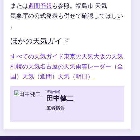
または
週間予報
も参照。福島市 天気
気象庁の公式発表も併せて確認してほしい
。
ほかの天気ガイド
すべての天気ガイド
東京の天気
大阪の天気
札幌の天気
名古屋の天気
雨雲レーダー（全
国）
天気（週間）
天気（明日）
筆者情報
田中健二
筆者情報