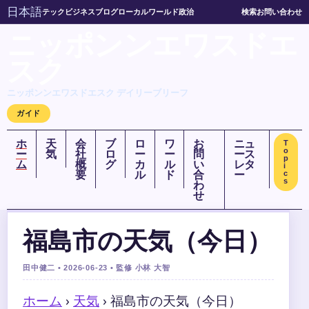
日本語
テック
ビジネス
ブログ
ローカル
ワールド
政治
検索
お問い合わせ
ニッポンンエワスドエ
スク
ニッポンンエワスドエスク デイリーブリーフ
ガイド
ホ
天
会
ブ
ロ
ワ
お
ニュ
T
o
ー
気
社
ロ
ー
ー
問
ース
p
ム
概
グ
カ
ル
い
レタ
i
要
ル
ド
合
ー
c
s
わ
せ
福島市の天気（今日）
田中健二 • 2026-06-23 • 監修 小林 大智
ホーム
›
天気
›
福島市の天気（今日）