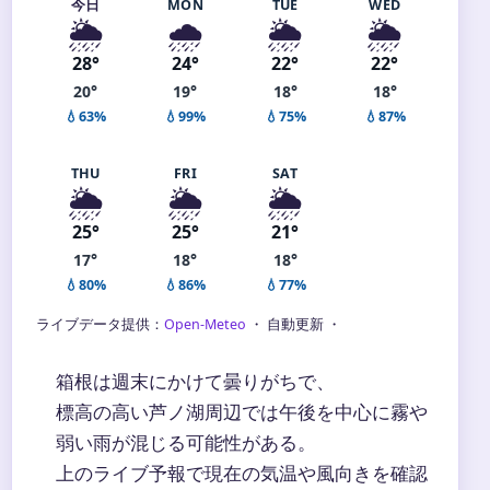
今日
MON
TUE
WED
🌦️
🌧️
🌦️
🌦️
28°
24°
22°
22°
20°
19°
18°
18°
💧63%
💧99%
💧75%
💧87%
THU
FRI
SAT
🌦️
🌦️
🌦️
25°
25°
21°
17°
18°
18°
💧80%
💧86%
💧77%
ライブデータ提供：
Open-Meteo
・ 自動更新 ・
箱根は週末にかけて曇りがちで、
標高の高い芦ノ湖周辺では午後を中心に霧や
弱い雨が混じる可能性がある。
上のライブ予報で現在の気温や風向きを確認