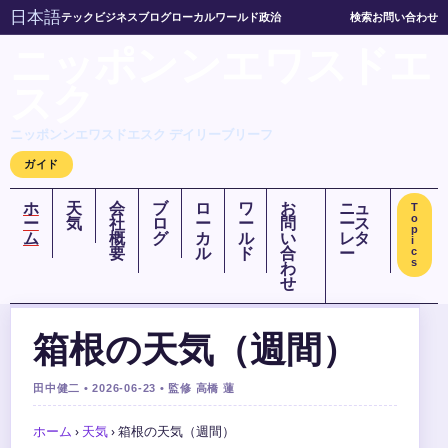
日本語
テック
ビジネス
ブログ
ローカル
ワールド
政治
検索
お問い合わせ
ニッポンンエワスドエ
スク
ニッポンンエワスドエスク デイリーブリーフ
ガイド
ホ
天
会
ブ
ロ
ワ
お
ニュ
T
o
ー
気
社
ロ
ー
ー
問
ース
p
ム
概
グ
カ
ル
い
レタ
i
要
ル
ド
合
ー
c
s
わ
せ
箱根の天気（週間）
田中健二 • 2026-06-23 • 監修 高橋 蓮
ホーム
›
天気
›
箱根の天気（週間）