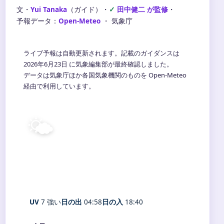
文・
Yui Tanaka
（ガイド）
・
田中健二 が監修
・
予報データ：
Open-Meteo
・ 気象庁
ライブ予報は自動更新されます。記載のガイダンスは
2026年6月23日 に気象編集部が最終確認しました。
データは気象庁ほか各国気象機関のものを Open-Meteo
経由で利用しています。
🌤️
23°
C
晴れ
Hakone
体感 27° ・ 風 0 m/s ・ 湿度 90%
UV
7 強い
日の出
04:58
日の入
18:40