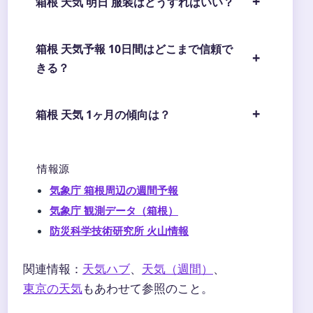
箱根 天気 明日 服装はどうすればいい？
箱根 天気予報 10日間はどこまで信頼で
きる？
箱根 天気 1ヶ月の傾向は？
情報源
気象庁 箱根周辺の週間予報
気象庁 観測データ（箱根）
防災科学技術研究所 火山情報
関連情報：
天気ハブ
、
天気（週間）
、
東京の天気
もあわせて参照のこと。