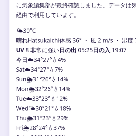
に気象編集部が最終確認しました。データは気象庁
経由で利用しています。
🌤️
30°
C
晴れ
Hatsukaichi
体感 36° ・ 風 2 m/s ・ 湿度 
UV
8 非常に強い
日の出
05:25
日の入
19:07
今日
☁️
34°
27°
💧4%
Sat
☁️
34°
27°
💧7%
Sun
🌦️
31°
26°
💧14%
Mon
🌦️
32°
26°
💧14%
Tue
☁️
33°
23°
💧12%
Wed
🌤️
30°
21°
💧18%
Thu
🌦️
31°
23°
💧29%
Fri
🌦️
28°
24°
💧37%