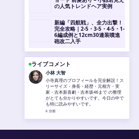
の人気トレンドヘア実例
新編「四航戦」、全力出撃！
完全攻略｜2-5・3-5・4-5・1-
6編成例と12cm30連装噴進
砲改二入手
ライブコメント
小林 大智
小寺真理のプロフィールを完全解説！ス
リーサイズ・身長・経歴・元相方・実
家・吉本新喜劇・吉本坂46まで の整理
がとても分かりやすいです。今日の中で
も特に読みやすいです。
6 分前