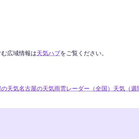
含む広域情報は
天気ハブ
をご覧ください。
幌の天気
名古屋の天気
雨雲レーダー（全国）
天気（週