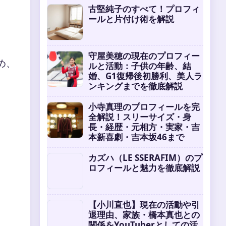
古堅純子のすべて！プロフィ
ールと片付け術を解説
守屋美穂の現在のプロフィー
め、
ルと活動：子供の年齢、結
婚、G1復帰後初勝利、美人ラ
ンキングまでを徹底解説
小寺真理のプロフィールを完
全解説！スリーサイズ・身
長・経歴・元相方・実家・吉
本新喜劇・吉本坂46まで
カズハ（LE SSERAFIM）のプ
ロフィールと魅力を徹底解説
【小川直也】現在の活動や引
退理由、家族・橋本真也との
関係をYouTuberとしての活