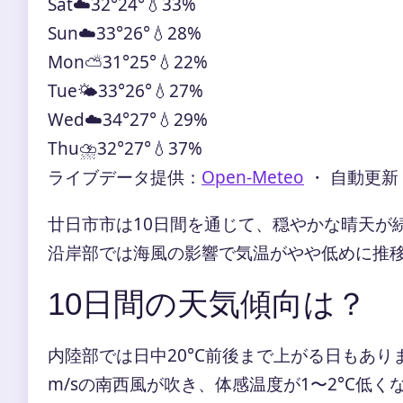
Sat
☁️
32°
24°
💧33%
Sun
☁️
33°
26°
💧28%
Mon
⛅
31°
25°
💧22%
Tue
🌤️
33°
26°
💧27%
Wed
☁️
34°
27°
💧29%
Thu
⛈️
32°
27°
💧37%
ライブデータ提供：
Open-Meteo
・ 自動更新
廿日市市は10日間を通じて、穏やかな晴天が
沿岸部では海風の影響で気温がやや低めに推
10日間の天気傾向は？
内陸部では日中20°C前後まで上がる日もあり
m/sの南西風が吹き、体感温度が1〜2°C低く