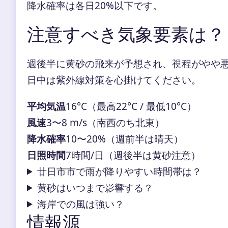
降水確率は各日20%以下です。
注意すべき気象要素は？
週後半に黄砂の飛来が予想され、視程がやや
日中は紫外線対策を心掛けてください。
平均気温
16°C（最高22°C / 最低10°C）
風速
3〜8 m/s（南西のち北東）
降水確率
10〜20%（週前半は晴天）
日照時間
7時間/日（週後半は黄砂注意）
廿日市市で雨が降りやすい時間帯は？
黄砂はいつまで影響する？
海岸での風は強い？
情報源