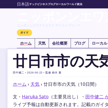
日本語
テック
ビジネス
ブログ
ローカル
ワールド
政治
ニッポンンエワ
ニッポンンエワスドエスク デイリーブリーフ
ガイド
ホーム
天気
会社概要
ブログ
ローカル
廿日市市の天気
田中健二 • 2026-06-23 • 監修 鈴木 蒼
ホーム
›
天気
›
廿日市市の天気（10日間）
文・
Haruka Sato
（主要見出し）
・
田中健二 
ライブ予報は自動更新されます。記載のガイダンス