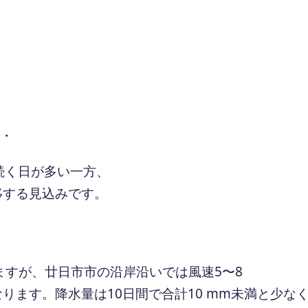
 ・
続く日が多い一方、
移する見込みです。
ますが、廿日市市の沿岸沿いでは風速5〜8
なります。降水量は10日間で合計10 mm未満と少な