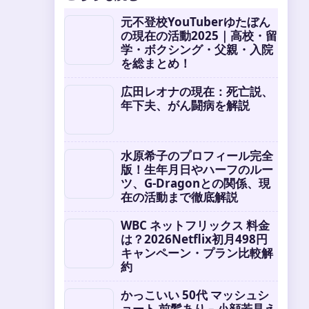
元不登校YouTuberゆたぼん
の現在の活動2025｜高校・留
学・ボクシング・父親・入院
を総まとめ！
広田レオナの現在：死亡説、
年下夫、がん闘病を解説
水原希子のプロフィール完全
版！生年月日やハーフのルー
ツ、G-Dragonとの関係、現
在の活動まで徹底解説
WBC ネットフリックス 料金
は？2026Netflix初月498円
キャンペーン・プラン比較解
約
かっこいい 50代 マッシュシ
ョート 前髪あり – 小顔若見え