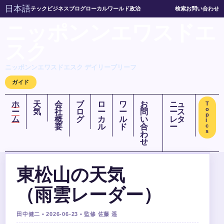
日本語
テック
ビジネス
ブログ
ローカル
ワールド
政治
検索
お問い合わせ
ニッポンンエワスドエ
スク
ニッポンンエワスドエスク デイリーブリーフ
ガイド
ホ
天
会
ブ
ロ
ワ
お
ニュ
T
o
ー
気
社
ロ
ー
ー
問
ース
p
ム
概
グ
カ
ル
い
レタ
i
要
ル
ド
合
ー
c
s
わ
せ
東松山の天気
（雨雲レーダー）
田中健二 • 2026-06-23 • 監修 佐藤 遥