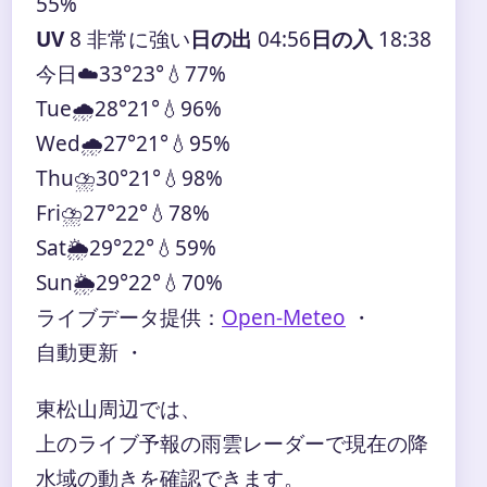
55%
UV
8 非常に強い
日の出
04:56
日の入
18:38
今日
☁️
33°
23°
💧77%
Tue
🌧️
28°
21°
💧96%
Wed
🌧️
27°
21°
💧95%
Thu
⛈️
30°
21°
💧98%
Fri
⛈️
27°
22°
💧78%
Sat
🌦️
29°
22°
💧59%
Sun
🌦️
29°
22°
💧70%
ライブデータ提供：
Open-Meteo
・
自動更新 ・
東松山周辺では、
上のライブ予報の雨雲レーダーで現在の降
水域の動きを確認できます。