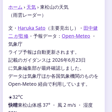
ホーム
›
天気
›
東松山の天気
（雨雲レーダー）
文・
Haruka Sato
（主要見出し）
・
田中健
二 が監修
・
予報データ：
Open-Meteo
・
気象庁
ライブ予報は自動更新されます。
記載のガイダンスは 2026年6月23日
に気象編集部が最終確認しました。
データは気象庁ほか各国気象機関のものを
Open-Meteo 経由で利用しています。
☀️
32°
C
快晴
東松山
体感 37° ・ 風 2 m/s ・ 湿度