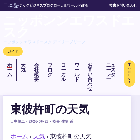
日本語
テック
ビジネス
ブログ
ローカル
ワールド
政治
検索
お問い合わせ
ニッポンンエワスドエ
スク
ニッポンンエワスドエスク デイリーブリーフ
ガイド
ホ
天
会
ブ
ロ
ワ
お
ニュ
T
o
ー
気
社
ロ
ー
ー
問
ース
p
ム
概
グ
カ
ル
い
レタ
i
要
ル
ド
合
ー
c
s
わ
せ
東彼杵町の天気
田中健二 • 2026-06-23 • 監修 佐藤 遥
ホーム
›
天気
›
東彼杵町の天気