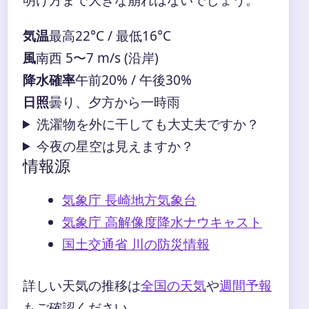
気温
最高22°C / 最低16°C
風
南西 5〜7 m/s (沿岸)
降水確率
午前20% / 午後30%
日照
曇り、夕方から一時雨
洗濯物を外に干しても大丈夫ですか？
今夜の星空は見えますか？
情報源
気象庁 長崎地方気象台
気象庁 高解像度降水ナウキャスト
国土交通省 川の防災情報
詳しい天気の推移は
全国の天気
や
週間予報
もご確認ください。