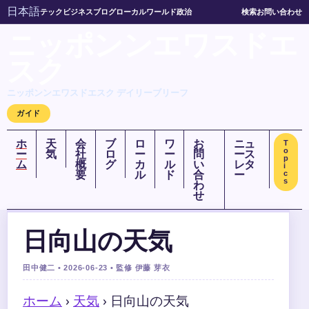
日本語
テック
ビジネス
ブログ
ローカル
ワールド
政治
検索
お問い合わせ
ニッポンンエワスドエ
スク
ニッポンンエワスドエスク デイリーブリーフ
ガイド
ホ
天
会
ブ
ロ
ワ
お
ニュ
T
o
ー
気
社
ロ
ー
ー
問
ース
p
ム
概
グ
カ
ル
い
レタ
i
要
ル
ド
合
ー
c
s
わ
せ
日向山の天気
田中健二 • 2026-06-23 • 監修 伊藤 芽衣
ホーム
›
天気
›
日向山の天気