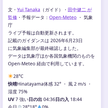
文・
Yui Tanaka
（ガイド）
・
田中健二 が
監修
・
予報データ：
Open-Meteo
・ 気象
庁
ライブ予報は自動更新されます。
記載のガイダンスは 2026年6月23日
に気象編集部が最終確認しました。
データは気象庁ほか各国気象機関のものを
Open-Meteo 経由で利用しています。
28°
C
快晴
Hinatayama
体感 32° ・ 風 2 m/s ・
湿度 75%
UV
7 強い
日の出
04:36
日の入
18:44
今日
28°
18°
0%