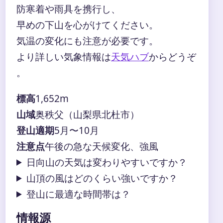
防寒着や雨具を携行し、
早めの下山を心がけてください。
気温の変化にも注意が必要です。
より詳しい気象情報は
天気ハブ
からどうぞ
。
標高
1,652m
山域
奥秩父（山梨県北杜市）
登山適期
5月〜10月
注意点
午後の急な天候変化、強風
日向山の天気は変わりやすいですか？
山頂の風はどのくらい強いですか？
登山に最適な時間帯は？
情報源