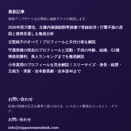
最新記事
速報アップデートは公開前に編集デスクが確認します。
2026年西川愛也、左膝内側側副靱帯損傷で登録抹消！打撃不振の原
因と復帰見通しを徹底分析
古堅純子のすべて！プロフィールと片付け術を解説
守屋美穂の現在のプロフィールと活動：子供の年齢、結婚、G1復
帰後初勝利、美人ランキングまでを徹底解説
小寺真理のプロフィールを完全解説！スリーサイズ・身長・経歴・
元相方・実家・吉本新喜劇・吉本坂46まで
お問い合わせ
読者の指摘や訂正を素早く振り分ける、レスポンス重視のコンタクト・デス
ク。
お問い合わせ
info@nipponnewsdesk.com