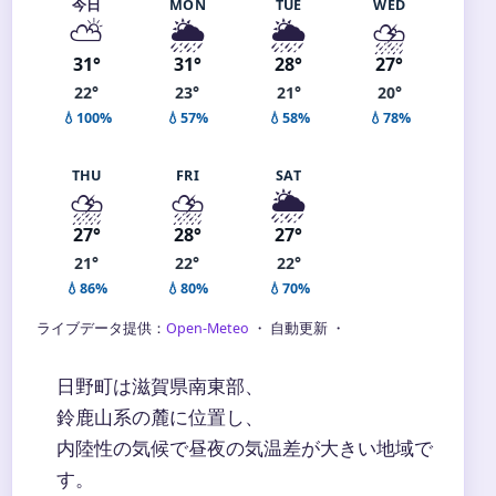
今日
MON
TUE
WED
⛅
🌦️
🌦️
⛈️
31°
31°
28°
27°
22°
23°
21°
20°
💧100%
💧57%
💧58%
💧78%
THU
FRI
SAT
⛈️
⛈️
🌦️
27°
28°
27°
21°
22°
22°
💧86%
💧80%
💧70%
ライブデータ提供：
Open-Meteo
・ 自動更新 ・
日野町は滋賀県南東部、
鈴鹿山系の麓に位置し、
内陸性の気候で昼夜の気温差が大きい地域で
す。