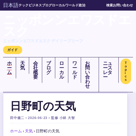
日本語
テック
ビジネス
ブログ
ローカル
ワールド
政治
検索
お問い合わせ
ニッポンンエワスドエ
スク
ニッポンンエワスドエスク デイリーブリーフ
ガイド
ホ
天
会
ブ
ロ
ワ
お
ニュ
T
o
ー
気
社
ロ
ー
ー
問
ース
p
ム
概
グ
カ
ル
い
レタ
i
要
ル
ド
合
ー
c
s
わ
せ
日野町の天気
田中健二 • 2026-06-23 • 監修 小林 大智
ホーム
›
天気
›
日野町の天気