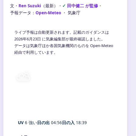
文・
Ren Suzuki
（最新）
・
田中健二 が監修
・
予報データ：
Open-Meteo
・ 気象庁
ライブ予報は自動更新されます。記載のガイダンスは
2026年6月23日 に気象編集部が最終確認しました。
データは気象庁ほか各国気象機関のものを Open-Meteo
経由で利用しています。
⛅
26°
C
晴れ時々曇り
Hino
体感 30° ・ 風 1 m/s ・ 湿度 78%
UV
6 強い
日の出
04:56
日の入
18:39