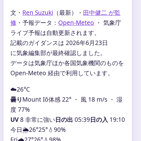
文・
Ren Suzuki
（最新）
・
田中健二 が監
修
・
予報データ：
Open-Meteo
・ 気象庁
ライブ予報は自動更新されます。
記載のガイダンスは 2026年6月23日
に気象編集部が最終確認しました。
データは気象庁ほか各国気象機関のものを
Open-Meteo 経由で利用しています。
☁️
26°
C
曇り
Mount Iō
体感 22° ・ 風 18 m/s ・ 湿
度 77%
UV
8 非常に強い
日の出
05:39
日の入
19:10
今日
🌦️
26°
25°
💧90%
Fri
🌧️
27°
26°
💧98%