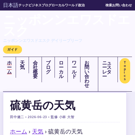
日本語
テック
ビジネス
ブログ
ローカル
ワールド
政治
検索
お問い合わせ
ニッポンンエワスドエ
スク
ニッポンンエワスドエスク デイリーブリーフ
ガイド
ホ
天
会
ブ
ロ
ワ
お
ニュ
T
o
ー
気
社
ロ
ー
ー
問
ース
p
ム
概
グ
カ
ル
い
レタ
i
要
ル
ド
合
ー
c
s
わ
せ
硫黄岳の天気
田中健二 • 2026-06-23 • 監修 小林 大智
ホーム
›
天気
›
硫黄岳の天気