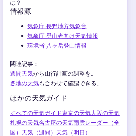
は？
情報源
気象庁 長野地方気象台
気象庁 登山者向け天気情報
環境省 八ヶ岳登山情報
関連記事：
週間天気
から山行計画の調整を。
各地の天気
も合わせて確認できる。
ほかの天気ガイド
すべての天気ガイド
東京の天気
大阪の天気
札幌の天気
名古屋の天気
雨雲レーダー（全
国）
天気（週間）
天気（明日）