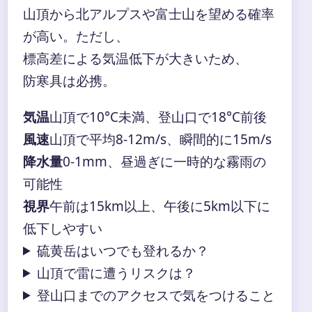
山頂から北アルプスや富士山を望める確率
が高い。ただし、
標高差による気温低下が大きいため、
防寒具は必携。
気温
山頂で10°C未満、登山口で18°C前後
風速
山頂で平均8-12m/s、瞬間的に15m/s
降水量
0-1mm、昼過ぎに一時的な霧雨の
可能性
視界
午前は15km以上、午後に5km以下に
低下しやすい
硫黄岳はいつでも登れるか？
山頂で雷に遭うリスクは？
登山口までのアクセスで気をつけること