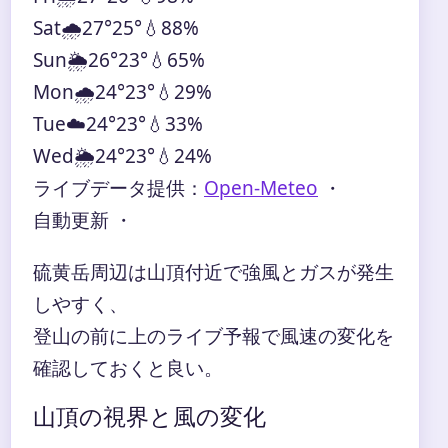
Sat
🌧️
27°
25°
💧88%
Sun
🌦️
26°
23°
💧65%
Mon
🌧️
24°
23°
💧29%
Tue
☁️
24°
23°
💧33%
Wed
🌦️
24°
23°
💧24%
ライブデータ提供：
Open-Meteo
・
自動更新 ・
硫黄岳周辺は山頂付近で強風とガスが発生
しやすく、
登山の前に上のライブ予報で風速の変化を
確認しておくと良い。
山頂の視界と風の変化