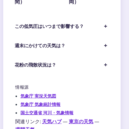
間）
岡）
この低気圧はいつまで影響する？
週末にかけての天気は？
花粉の飛散状況は？
情報源
気象庁 実況天気図
気象庁 気象統計情報
国土交通省 河川・気象情報
関連リンク:
天気ハブ
—
東京の天気
—