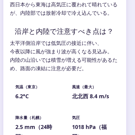
西日本から東海は高気圧に覆われて晴れている
が、内陸部では放射冷却で冷え込んでいる。
沿岸と内陸で注意すべき点は？
太平洋側沿岸では低気圧の接近に伴い、
今夜以降に風が強まり波が高くなる見込み。
内陸の山沿いでは積雪が増える可能性があるた
め、路面の凍結に注意が必要だ。
気温（東京）
風速（最大）
6.2°C
北北西 8.4 m/s
降水量（札幌）
気圧
2.5 mm（24時
1018 hPa（福