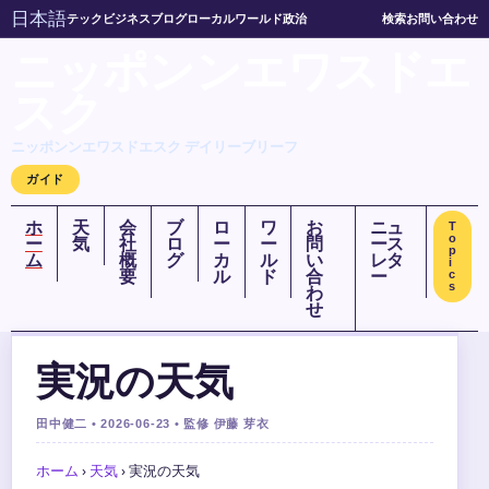
日本語
テック
ビジネス
ブログ
ローカル
ワールド
政治
検索
お問い合わせ
ニッポンンエワスドエ
スク
ニッポンンエワスドエスク デイリーブリーフ
ガイド
ホ
天
会
ブ
ロ
ワ
お
ニュ
T
o
ー
気
社
ロ
ー
ー
問
ース
p
ム
概
グ
カ
ル
い
レタ
i
要
ル
ド
合
ー
c
s
わ
せ
実況の天気
田中健二 • 2026-06-23 • 監修 伊藤 芽衣
ホーム
›
天気
›
実況の天気