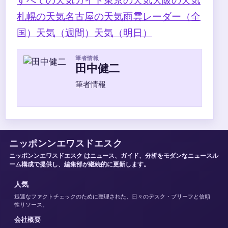
すべての天気ガイド
東京の天気
大阪の天気
札幌の天気
名古屋の天気
雨雲レーダー（全
国）
天気（週間）
天気（明日）
筆者情報
田中健二
筆者情報
ニッポンンエワスドエスク
ニッポンンエワスドエスク はニュース、ガイド、分析をモダンなニュースル
ーム構成で提供し、編集部が継続的に更新します。
人気
迅速なファクトチェックのために整理された、日々のデスク・ブリーフと信頼
性リソース。
会社概要