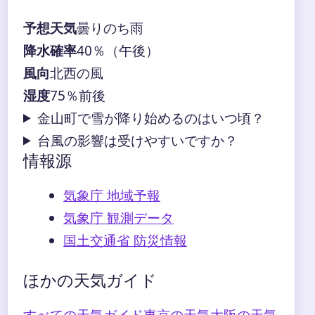
予想天気
曇りのち雨
降水確率
40％（午後）
風向
北西の風
湿度
75％前後
金山町で雪が降り始めるのはいつ頃？
台風の影響は受けやすいですか？
情報源
気象庁 地域予報
気象庁 観測データ
国土交通省 防災情報
ほかの天気ガイド