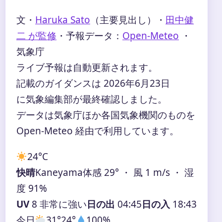
文・
Haruka Sato
（主要見出し）
・
田中健
二 が監修
・
予報データ：
Open-Meteo
・
気象庁
ライブ予報は自動更新されます。
記載のガイダンスは 2026年6月23日
に気象編集部が最終確認しました。
データは気象庁ほか各国気象機関のものを
Open-Meteo 経由で利用しています。
24°
C
快晴
Kaneyama
体感 29° ・ 風 1 m/s ・ 湿
度 91%
UV
8 非常に強い
日の出
04:45
日の入
18:43
今日
31°
24°
100%