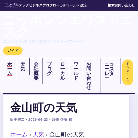
日本語
テック
ビジネス
ブログ
ローカル
ワールド
政治
検索
お問い合わせ
ニッポンンエワスドエ
スク
ニッポンンエワスドエスク デイリーブリーフ
ガイド
ホ
天
会
ブ
ロ
ワ
お
ニュ
T
o
ー
気
社
ロ
ー
ー
問
ース
p
ム
概
グ
カ
ル
い
レタ
i
要
ル
ド
合
ー
c
s
わ
せ
金山町の天気
田中健二 • 2026-06-23 • 監修 佐藤 遥
ホーム
›
天気
›
金山町の天気