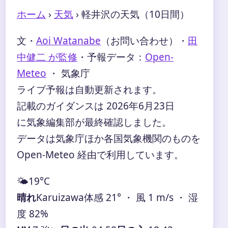
ホーム
›
天気
›
軽井沢の天気（10日間）
文・
Aoi Watanabe
（お問い合わせ）
・
田
中健二 が監修
・
予報データ：
Open-
Meteo
・ 気象庁
ライブ予報は自動更新されます。
記載のガイダンスは 2026年6月23日
に気象編集部が最終確認しました。
データは気象庁ほか各国気象機関のものを
Open-Meteo 経由で利用しています。
🌤️
19°
C
晴れ
Karuizawa
体感 21° ・ 風 1 m/s ・ 湿
度 82%