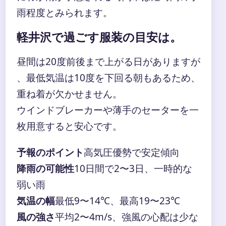
雨程度とみられます。
軽井沢で過ごす服装の目安は。
昼間は20度前後まで上がる日がありますが
、最低気温は10度を下回る朝もあるため、
重ね着が欠かせません。
ウインドブレーカーや薄手のセーターを一
枚用意すると安心です。
予報のポイント
高気圧優勢で安定傾向
降雨の可能性
10日間で2〜3日、一時的な
弱い雨
気温の幅
最低9〜14℃、最高19〜23℃
風の強さ
平均2〜4m/s、強風の心配は少な