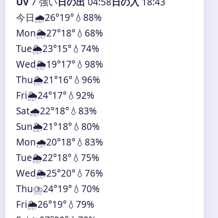
UV
7 強い
日の出
04:58
日の入
18:43
今日
🌧️
26°
19°
💧88%
Mon
🌦️
27°
18°
💧68%
Tue
🌦️
23°
15°
💧74%
Wed
🌦️
19°
17°
💧98%
Thu
🌦️
21°
16°
💧96%
Fri
🌦️
24°
17°
💧92%
Sat
🌧️
22°
18°
💧83%
Sun
🌦️
21°
18°
💧80%
Mon
🌧️
20°
18°
💧83%
Tue
🌦️
22°
18°
💧75%
Wed
🌦️
25°
20°
💧76%
Thu
⛈️
24°
19°
💧70%
Fri
🌦️
26°
19°
💧79%