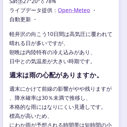
Sat
⛈️
27°
20°
💧78%
ライブデータ提供：
Open-Meteo
・
自動更新 ・
軽井沢の向こう10日間は高気圧に覆われて
晴れる日が多いですが、
朝晩は内陸特有の冷え込みがあり、
日中との気温差が大きい時期です。
週末は雨の心配がありますか。
週末にかけて前線の影響がやや残りますが
、降水確率は30％未満で推移し、
本格的な雨にはなりにくい見通しです。
標高が高いため、
にわか雨が予想される時間帯は短時間の小