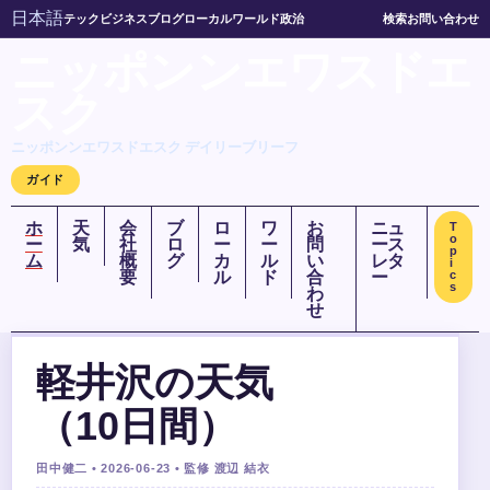
日本語
テック
ビジネス
ブログ
ローカル
ワールド
政治
検索
お問い合わせ
ニッポンンエワスドエ
スク
ニッポンンエワスドエスク デイリーブリーフ
ガイド
ホ
天
会
ブ
ロ
ワ
お
ニュ
T
o
ー
気
社
ロ
ー
ー
問
ース
p
ム
概
グ
カ
ル
い
レタ
i
要
ル
ド
合
ー
c
s
わ
せ
軽井沢の天気
（10日間）
田中健二 • 2026-06-23 • 監修 渡辺 結衣