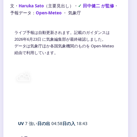
文・
Haruka Sato
（主要見出し）
・
田中健二 が監修
・
予報データ：
Open-Meteo
・ 気象庁
ライブ予報は自動更新されます。記載のガイダンスは
2026年6月23日 に気象編集部が最終確認しました。
データは気象庁ほか各国気象機関のものを Open-Meteo
経由で利用しています。
⛅
24°
C
晴れ時々曇り
Karuizawa
体感 27° ・ 風 1 m/s ・ 湿度 79%
UV
7 強い
日の出
04:58
日の入
18:43