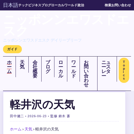
日本語
テック
ビジネス
ブログ
ローカル
ワールド
政治
検索
お問い合わせ
ニッポンンエワスドエ
スク
ニッポンンエワスドエスク デイリーブリーフ
ガイド
ホ
天
会
ブ
ロ
ワ
お
ニュ
T
o
ー
気
社
ロ
ー
ー
問
ース
p
ム
概
グ
カ
ル
い
レタ
i
要
ル
ド
合
ー
c
s
わ
せ
軽井沢の天気
田中健二 • 2026-06-23 • 監修 鈴木 蒼
ホーム
›
天気
›
軽井沢の天気