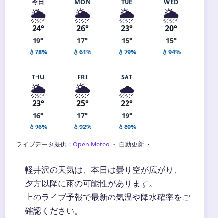
今日
MON
TUE
WED
🌦️
🌦️
🌦️
🌦️
24°
26°
23°
20°
19°
17°
15°
15°
💧78%
💧61%
💧79%
💧94%
THU
FRI
SAT
🌦️
🌦️
🌧️
23°
25°
22°
16°
17°
19°
💧96%
💧92%
💧80%
ライブデータ提供：
Open-Meteo
・ 自動更新 ・
軽井沢の天気は、本日は曇り空が広がり、
夕方以降に雨の可能性があります。
上のライブ予報で最新の気温や降水確率をご
確認ください。