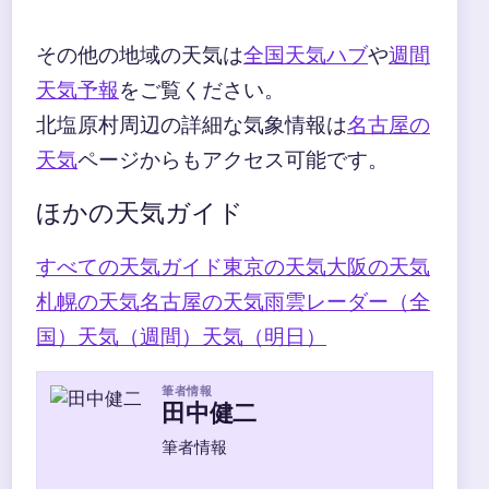
その他の地域の天気は
全国天気ハブ
や
週間
天気予報
をご覧ください。
北塩原村周辺の詳細な気象情報は
名古屋の
天気
ページからもアクセス可能です。
ほかの天気ガイド
すべての天気ガイド
東京の天気
大阪の天気
札幌の天気
名古屋の天気
雨雲レーダー（全
国）
天気（週間）
天気（明日）
筆者情報
田中健二
筆者情報