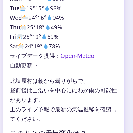
Tue
19°
15°
93%
Wed
24°
16°
94%
Thu
25°
18°
49%
Fri
25°
19°
69%
Sat
24°
19°
78%
ライブデータ提供：
Open-Meteo
・
自動更新 ・
北塩原村は朝から曇りがちで、
昼前後は山沿いを中心ににわか雨の可能性
があります。
上のライブ予報で最新の気温推移を確認し
てください。