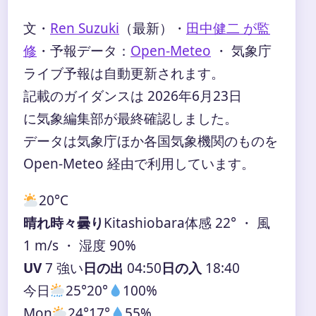
文・
Ren Suzuki
（最新）
・
田中健二 が監
修
・
予報データ：
Open-Meteo
・ 気象庁
ライブ予報は自動更新されます。
記載のガイダンスは 2026年6月23日
に気象編集部が最終確認しました。
データは気象庁ほか各国気象機関のものを
Open-Meteo 経由で利用しています。
20°
C
晴れ時々曇り
Kitashiobara
体感 22° ・ 風
1 m/s ・ 湿度 90%
UV
7 強い
日の出
04:50
日の入
18:40
今日
25°
20°
100%
Mon
24°
17°
55%