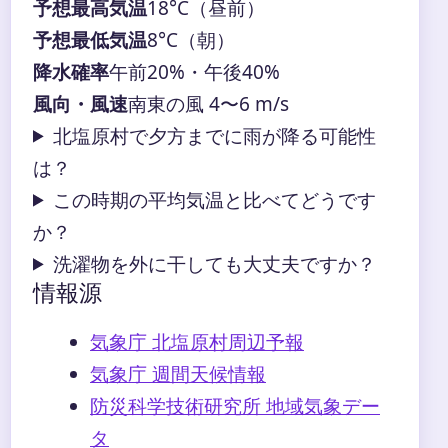
予想最高気温
18°C（昼前）
予想最低気温
8°C（朝）
降水確率
午前20%・午後40%
風向・風速
南東の風 4〜6 m/s
北塩原村で夕方までに雨が降る可能性
は？
この時期の平均気温と比べてどうです
か？
洗濯物を外に干しても大丈夫ですか？
情報源
気象庁 北塩原村周辺予報
気象庁 週間天候情報
防災科学技術研究所 地域気象デー
タ