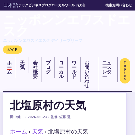
日本語
テック
ビジネス
ブログ
ローカル
ワールド
政治
検索
お問い合わせ
ニッポンンエワスドエ
スク
ニッポンンエワスドエスク デイリーブリーフ
ガイド
ホ
天
会
ブ
ロ
ワ
お
ニュ
T
o
ー
気
社
ロ
ー
ー
問
ース
p
ム
概
グ
カ
ル
い
レタ
i
要
ル
ド
合
ー
c
s
わ
せ
北塩原村の天気
田中健二 • 2026-06-23 • 監修 佐藤 遥
ホーム
›
天気
›
北塩原村の天気