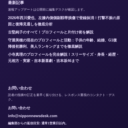
最新記事
速報アップデートは公開前に編集デスクが確認します。
2026年西川愛也、左膝内側側副靱帯損傷で登録抹消！打撃不振の原
因と復帰見通しを徹底分析
古堅純子のすべて！プロフィールと片付け術を解説
守屋美穂の現在のプロフィールと活動：子供の年齢、結婚、G1復
帰後初勝利、美人ランキングまでを徹底解説
小寺真理のプロフィールを完全解説！スリーサイズ・身長・経歴・
元相方・実家・吉本新喜劇・吉本坂46まで
お問い合わせ
読者の指摘や訂正を素早く振り分ける、レスポンス重視のコンタクト・デス
ク。
お問い合わせ
info@nipponnewsdesk.com
編集部からの返信目安: 通常1営業日以内。