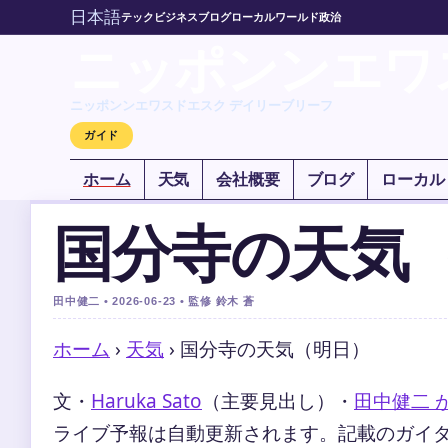
日本語
テック
ビジネス
ブログ
ローカル
ワールド
政治
ニッポンンエワ
ニッポンンエワスドエスク デイリーブリーフ
ガイド
ホーム
天気
会社概要
ブログ
ローカル
国分寺の天気
田中健二 • 2026-06-23 • 監修 鈴木 蒼
ホーム
›
天気
›
国分寺の天気（明日）
文・
Haruka Sato
（主要見出し）
・
田中健二 
ライブ予報は自動更新されます。記載のガイダンス