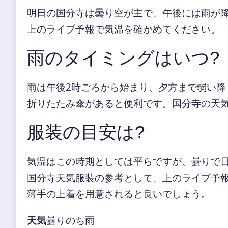
明日の国分寺は曇り空が主で、午後には雨が
上のライブ予報で気温を確かめてください。
雨のタイミングはいつ?
雨は午後2時ごろから始まり、夕方まで弱い
折りたたみ傘があると便利です。国分寺の天
服装の目安は?
気温はこの時期としては平らですが、曇りで
国分寺天気服装の参考として、上のライブ予
薄手の上着を用意されると良いでしょう。
天気
曇りのち雨