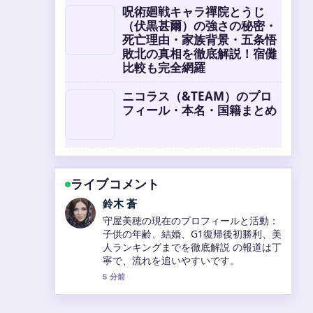
呪術廻戦キャラ禪院とうじ
（伏黒甚爾）の強さの秘密・
死亡理由・家族背景・五条悟
敗北の真相を徹底解説！宿儺
比較も完全網羅
ニコラス（&TEAM）のプロ
フィール・本名・国籍まとめ
ライブコメント
渡辺 結衣
2026年西川愛也、左膝内側側副靱帯損傷
で登録抹消！打撃不振の原因と復帰見通
しを徹底分析 周辺の検証がしっかりして
いて安心感があります。
7 分前