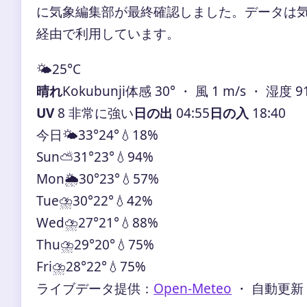
に気象編集部が最終確認しました。データは気象庁
経由で利用しています。
🌤️
25°
C
晴れ
Kokubunji
体感 30° ・ 風 1 m/s ・ 湿度 9
UV
8 非常に強い
日の出
04:55
日の入
18:40
今日
🌤️
33°
24°
💧18%
Sun
⛅
31°
23°
💧94%
Mon
🌦️
30°
23°
💧57%
Tue
⛈️
30°
22°
💧42%
Wed
⛈️
27°
21°
💧88%
Thu
⛈️
29°
20°
💧75%
Fri
⛈️
28°
22°
💧75%
ライブデータ提供：
Open-Meteo
・ 自動更新