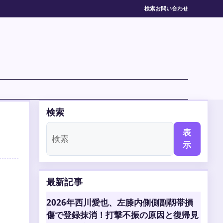
検索
お問い合わせ
検索
表
示
最新記事
2026年西川愛也、左膝内側側副靱帯損
傷で登録抹消！打撃不振の原因と復帰見