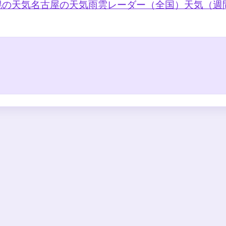
幌の天気
名古屋の天気
雨雲レーダー（全国）
天気（週