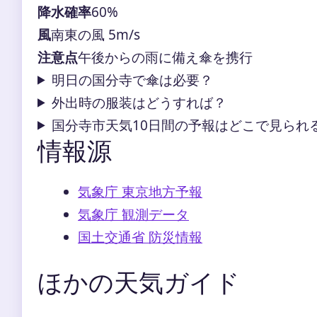
降水確率
60%
風
南東の風 5m/s
注意点
午後からの雨に備え傘を携行
明日の国分寺で傘は必要？
外出時の服装はどうすれば？
国分寺市天気10日間の予報はどこで見られ
情報源
気象庁 東京地方予報
気象庁 観測データ
国土交通省 防災情報
ほかの天気ガイド