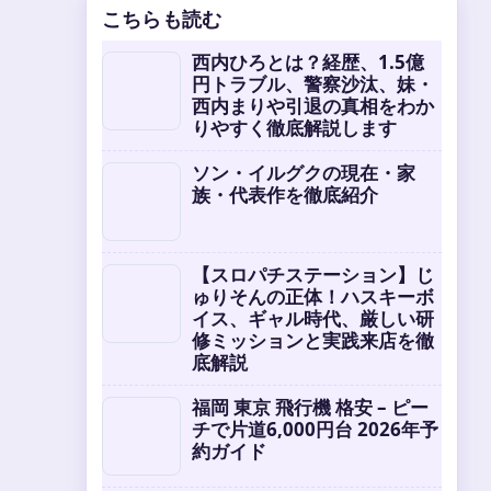
こちらも読む
西内ひろとは？経歴、1.5億
円トラブル、警察沙汰、妹・
西内まりや引退の真相をわか
りやすく徹底解説します
ソン・イルグクの現在・家
族・代表作を徹底紹介
【スロパチステーション】じ
ゅりそんの正体！ハスキーボ
イス、ギャル時代、厳しい研
修ミッションと実践来店を徹
底解説
福岡 東京 飛行機 格安 – ピー
チで片道6,000円台 2026年予
約ガイド