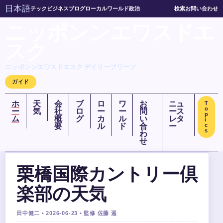
日本語
テック
ビジネス
ブログ
ローカル
ワールド
政治
検索
お問い合わせ
ニッポンンエワスドエ
スク
ニッポンンエワスドエスク デイリーブリーフ
ガイド
ホ
天
会
ブ
ロ
ワ
お
ニュ
T
o
ー
気
社
ロ
ー
ー
問
ース
p
ム
概
グ
カ
ル
い
レタ
i
要
ル
ド
合
ー
c
s
わ
せ
栗橋国際カントリー倶
楽部の天気
田中健二 • 2026-06-23 • 監修 佐藤 遥