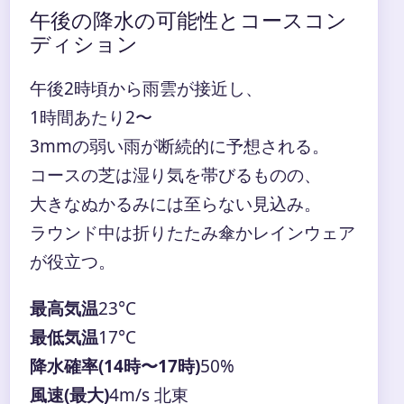
午後の降水の可能性とコースコン
ディション
午後2時頃から雨雲が接近し、
1時間あたり2〜
3mmの弱い雨が断続的に予想される。
コースの芝は湿り気を帯びるものの、
大きなぬかるみには至らない見込み。
ラウンド中は折りたたみ傘かレインウェア
が役立つ。
最高気温
23°C
最低気温
17°C
降水確率(14時〜17時)
50%
風速(最大)
4m/s 北東