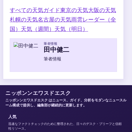
すべての天気ガイド
東京の天気
大阪の天気
札幌の天気
名古屋の天気
雨雲レーダー（全
国）
天気（週間）
天気（明日）
筆者情報
田中健二
筆者情報
ニッポンンエワスドエスク
ニッポンンエワスドエスク はニュース、ガイド、分析をモダンなニュースル
ーム構成で提供し、編集部が継続的に更新します。
人気
迅速なファクトチェックのために整理された、日々のデスク・ブリーフと信頼
性リソース。