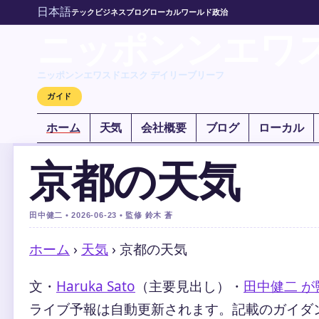
日本語
テック
ビジネス
ブログ
ローカル
ワールド
政治
ニッポンンエワ
ニッポンンエワスドエスク デイリーブリーフ
ガイド
ホーム
天気
会社概要
ブログ
ローカル
京都の天気
田中健二 • 2026-06-23 • 監修 鈴木 蒼
ホーム
›
天気
›
京都の天気
文・
Haruka Sato
（主要見出し）
・
田中健二 が
ライブ予報は自動更新されます。記載のガイダンス