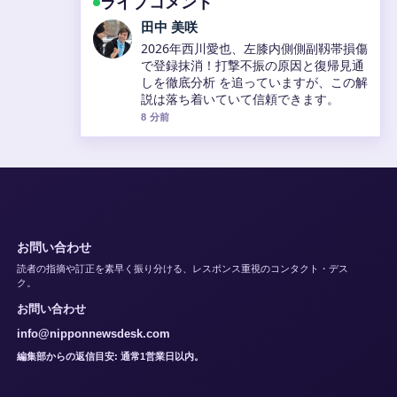
ライブコメント
田中 美咲
2026年西川愛也、左膝内側側副靱帯損傷
で登録抹消！打撃不振の原因と復帰見通
しを徹底分析 を追っていますが、この解
説は落ち着いていて信頼できます。
8 分前
お問い合わせ
読者の指摘や訂正を素早く振り分ける、レスポンス重視のコンタクト・デス
ク。
お問い合わせ
info@nipponnewsdesk.com
編集部からの返信目安: 通常1営業日以内。