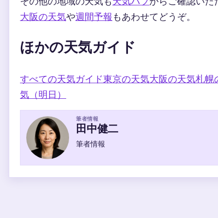
その他の地域の天気も
天気ハブ
からご確認いた
大阪の天気
や
週間予報
もあわせてどうぞ。
ほかの天気ガイド
すべての天気ガイド
東京の天気
大阪の天気
札幌
気（明日）
筆者情報
田中健二
筆者情報