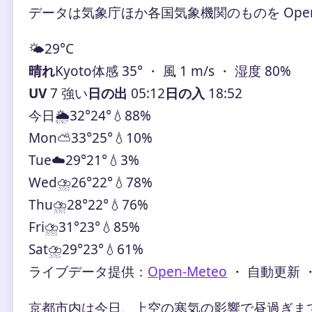
データは気象庁ほか各国気象機関のものを Open
🌤️
29°
C
晴れ
Kyoto
体感 35° ・ 風 1 m/s ・ 湿度 80%
UV
7 強い
日の出
05:12
日の入
18:52
今日
🌦️
32°
24°
💧88%
Mon
⛅
33°
25°
💧10%
Tue
☁️
29°
21°
💧3%
Wed
⛈️
26°
22°
💧78%
Thu
⛈️
28°
22°
💧76%
Fri
⛈️
31°
23°
💧85%
Sat
⛈️
29°
23°
💧61%
ライブデータ提供：
Open-Meteo
・ 自動更新 
京都市内は今日、上空の寒気の影響で昼過ぎま