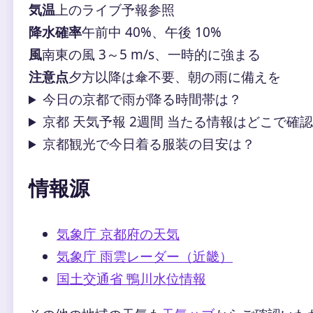
気温
上のライブ予報参照
降水確率
午前中 40%、午後 10%
風
南東の風 3～5 m/s、一時的に強まる
注意点
夕方以降は傘不要、朝の雨に備えを
今日の京都で雨が降る時間帯は？
京都 天気予報 2週間 当たる情報はどこで確
京都観光で今日着る服装の目安は？
情報源
気象庁 京都府の天気
気象庁 雨雲レーダー（近畿）
国土交通省 鴨川水位情報