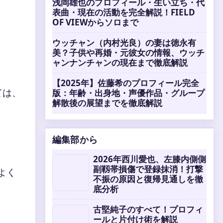
浅岡雄也のプロフィール・生い立ち・代
表曲・現在の活動を完全解説！FIELD
OF VIEWからソロまで
ウッチャン（内村光良）の妻は徳永有
美？子供や再婚・元彼女の情報、ウッチ
ャンナンチャンの現在まで徹底解説
【2025年】佐藤希のプロフィール完全
ては、
版：年齢・出身地・声優作品・グループ
解散後の展望までを徹底解説
編集部から
2026年西川愛也、左膝内側側
副靱帯損傷で登録抹消！打撃
よく
不振の原因と復帰見通しを徹
底分析
古堅純子のすべて！プロフィ
ールと片付け術を解説