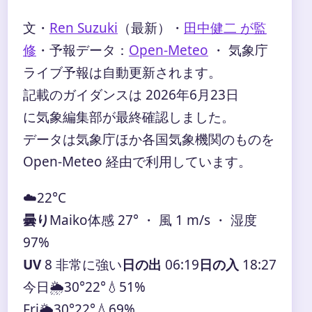
文・
Ren Suzuki
（最新）
・
田中健二 が監
修
・
予報データ：
Open-Meteo
・ 気象庁
ライブ予報は自動更新されます。
記載のガイダンスは 2026年6月23日
に気象編集部が最終確認しました。
データは気象庁ほか各国気象機関のものを
Open-Meteo 経由で利用しています。
☁️
22°
C
曇り
Maiko
体感 27° ・ 風 1 m/s ・ 湿度
97%
UV
8 非常に強い
日の出
06:19
日の入
18:27
今日
🌦️
30°
22°
💧51%
Fri
🌦️
30°
22°
💧69%