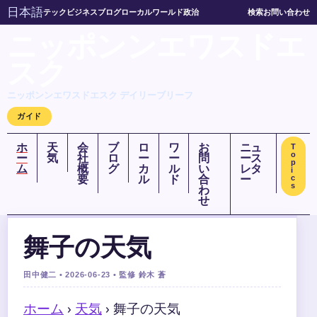
日本語
テック
ビジネス
ブログ
ローカル
ワールド
政治
検索
お問い合わせ
ニッポンンエワスドエ
スク
ニッポンンエワスドエスク デイリーブリーフ
ガイド
ホ
天
会
ブ
ロ
ワ
お
ニュ
T
o
ー
気
社
ロ
ー
ー
問
ース
p
ム
概
グ
カ
ル
い
レタ
i
要
ル
ド
合
ー
c
s
わ
せ
舞子の天気
田中健二 • 2026-06-23 • 監修 鈴木 蒼
ホーム
›
天気
›
舞子の天気