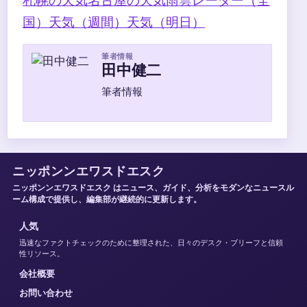
札幌の天気
名古屋の天気
雨雲レーダー（全
国）
天気（週間）
天気（明日）
筆者情報
田中健二
筆者情報
ニッポンンエワスドエスク
ニッポンンエワスドエスク はニュース、ガイド、分析をモダンなニュースル
ーム構成で提供し、編集部が継続的に更新します。
人気
迅速なファクトチェックのために整理された、日々のデスク・ブリーフと信頼
性リソース。
会社概要
お問い合わせ