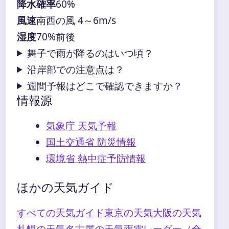
降水確率
60%
風速
南西の風 4～6m/s
湿度
70%前後
舞子で雨が降るのはいつ頃？
沿岸部での注意点は？
週間予報はどこで確認できますか？
情報源
気象庁 天気予報
国土交通省 防災情報
環境省 熱中症予防情報
ほかの天気ガイド
すべての天気ガイド
東京の天気
大阪の天気