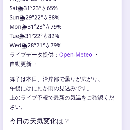
Sat
🌦️
31°
23°
💧65%
Sun
🌦️
29°
22°
💧88%
Mon
🌦️
31°
23°
💧79%
Tue
🌦️
31°
22°
💧82%
Wed
🌦️
28°
21°
💧79%
ライブデータ提供：
Open-Meteo
・
自動更新 ・
舞子は本日、沿岸部で曇りが広がり、
午後にはにわか雨の見込みです。
上のライブ予報で最新の気温をご確認くだ
さい。
今日の天気変化は？