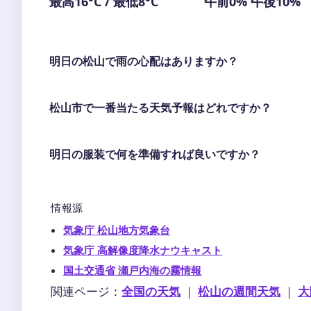
最高16°C / 最低8°C
午前0% 午後10%
明日の松山で雨の心配はありますか？
松山市で一番当たる天気予報はどれですか？
明日の服装で何を準備すれば良いですか？
情報源
気象庁 松山地方気象台
気象庁 高解像度降水ナウキャスト
国土交通省 瀬戸内海の霧情報
関連ページ：
全国の天気
｜
松山の週間天気
｜
大