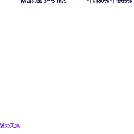
南西の風 3〜5 m/s
午前80% 午後65%
阪の天気