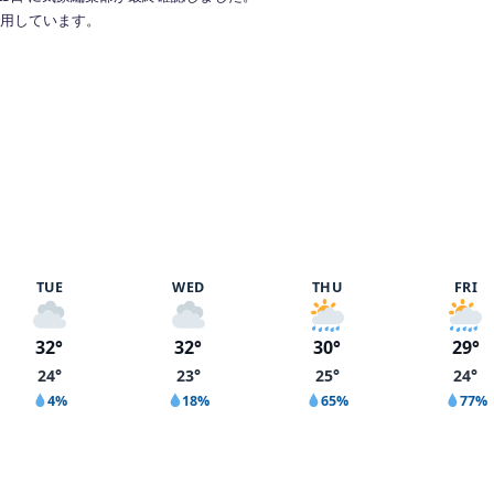
で利用しています。
%
TUE
WED
THU
FRI
32°
32°
30°
29°
24°
23°
25°
24°
4%
18%
65%
77%