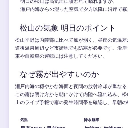
明日の松山は高気圧に覆われて晴れますが、
瀬戸内海からの湿った空気で夕方以降に沿岸で霧
松山の気象 明日のポイント
松山平野は内陸部に比べて風が弱く、昼夜の気温差
道後温泉周辺など市街地でも防寒が必要です。沿岸
車や自転車の運転には注意してください。
なぜ霧が出やすいのか
瀬戸内海の穏やかな海面と夜間の放射冷却が重なる
この霧は明け方から朝にかけて内陸へ流れ込み、松
上のライブ予報で霧の発生時間帯を確認し、早朝の
気温
降水確率