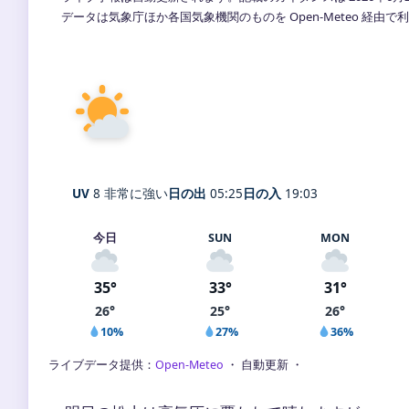
データは気象庁ほか各国気象機関のものを Open-Meteo 経由
晴れ
35°
C
Matsuyama
体感 41° ・ 風 1 m/s ・ 湿度 52
UV
8 非常に強い
日の出
05:25
日の入
19:03
今日
SUN
MON
35°
33°
31°
26°
25°
26°
10%
27%
36%
ライブデータ提供：
Open-Meteo
・ 自動更新 ・