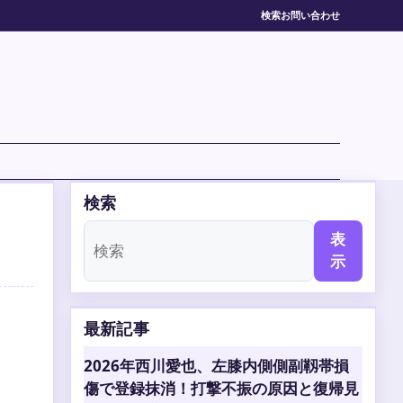
検索
お問い合わせ
検索
表
示
最新記事
2026年西川愛也、左膝内側側副靱帯損
傷で登録抹消！打撃不振の原因と復帰見