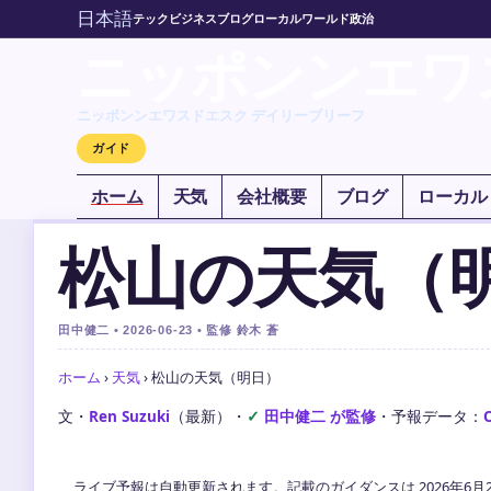
日本語
テック
ビジネス
ブログ
ローカル
ワールド
政治
ニッポンンエワ
ニッポンンエワスドエスク デイリーブリーフ
ガイド
ホーム
天気
会社概要
ブログ
ローカル
松山の天気（
田中健二 • 2026-06-23 • 監修 鈴木 蒼
ホーム
›
天気
›
松山の天気（明日）
文・
Ren Suzuki
（最新）
・
田中健二 が監修
・
予報データ：
ライブ予報は自動更新されます。記載のガイダンスは 2026年6月