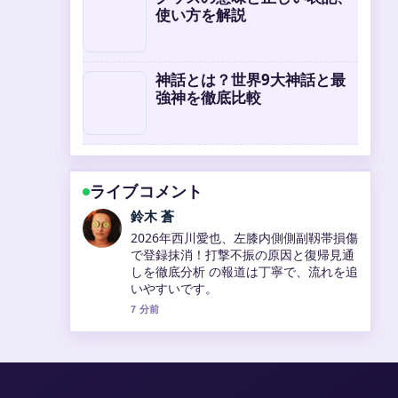
使い方を解説
神話とは？世界9大神話と最
強神を徹底比較
ライブコメント
鈴木 蒼
2026年西川愛也、左膝内側側副靱帯損傷
で登録抹消！打撃不振の原因と復帰見通
しを徹底分析 の報道は丁寧で、流れを追
いやすいです。
7 分前