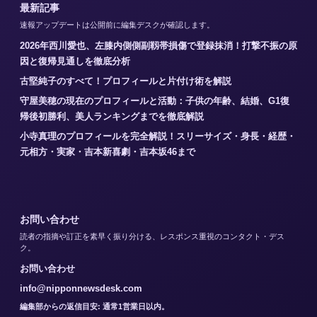
最新記事
速報アップデートは公開前に編集デスクが確認します。
2026年西川愛也、左膝内側側副靱帯損傷で登録抹消！打撃不振の原
因と復帰見通しを徹底分析
古堅純子のすべて！プロフィールと片付け術を解説
守屋美穂の現在のプロフィールと活動：子供の年齢、結婚、G1復
帰後初勝利、美人ランキングまでを徹底解説
小寺真理のプロフィールを完全解説！スリーサイズ・身長・経歴・
元相方・実家・吉本新喜劇・吉本坂46まで
お問い合わせ
読者の指摘や訂正を素早く振り分ける、レスポンス重視のコンタクト・デス
ク。
お問い合わせ
info@nipponnewsdesk.com
編集部からの返信目安: 通常1営業日以内。