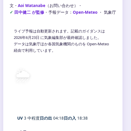
文・
Aoi Watanabe
（お問い合わせ）
・
田中健二 が監修
・
予報データ：
Open-Meteo
・ 気象庁
ライブ予報は自動更新されます。記載のガイダンスは
2026年6月23日 に気象編集部が最終確認しました。
データは気象庁ほか各国気象機関のものを Open-Meteo
経由で利用しています。
🌦️
19°
C
霧雨
Meiji
体感 20° ・ 風 4 m/s ・ 湿度 92%
UV
3 中程度
日の出
04:18
日の入
18:38