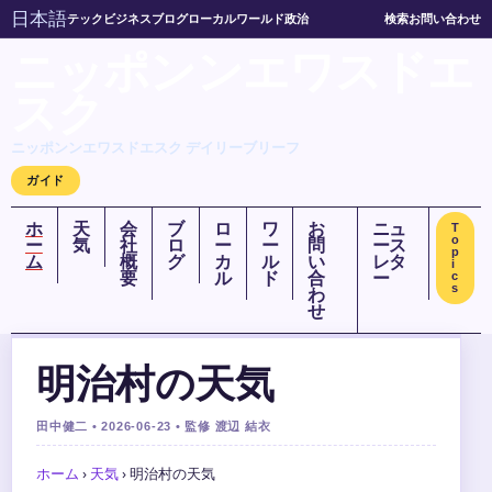
日本語
テック
ビジネス
ブログ
ローカル
ワールド
政治
検索
お問い合わせ
ニッポンンエワスドエ
スク
ニッポンンエワスドエスク デイリーブリーフ
ガイド
ホ
天
会
ブ
ロ
ワ
お
ニュ
T
o
ー
気
社
ロ
ー
ー
問
ース
p
ム
概
グ
カ
ル
い
レタ
i
要
ル
ド
合
ー
c
s
わ
せ
明治村の天気
田中健二 • 2026-06-23 • 監修 渡辺 結衣
ホーム
›
天気
›
明治村の天気