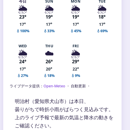
今日
SUN
MON
TUE
🌦️
🌦️
🌦️
🌦️
23°
19°
19°
18°
17°
17°
17°
17°
💧100%
💧33%
💧45%
💧69%
WED
THU
FRI
🌦️
☁️
🌦️
24°
26°
29°
17°
20°
22°
💧27%
💧18%
💧9%
ライブデータ提供：
Open-Meteo
・ 自動更新 ・
明治村（愛知県犬山市）は本日、
曇りがちで時折小雨がぱらつく見込みです。
上のライブ予報で最新の気温と降水の動きを
ご確認ください。